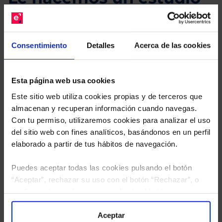
gratuito de su cartera.
Descárguese el archivo
e indíquenos los ISINs de
Consentimiento
Detalles
Acerca de las cookies
sus Fondos y nuestros expertos le enviarán un
estudio gratuito de sus alternativas de Clases
Limpias con las que podrá ahorrar en sus costes.
Esta página web usa cookies
Este sitio web utiliza cookies propias y de terceros que
almacenan y recuperan información cuando navegas.
Con tu permiso, utilizaremos cookies para analizar el uso
del sitio web con fines analíticos, basándonos en un perfil
elaborado a partir de tus hábitos de navegación.
Puedes aceptar todas las cookies pulsando el botón
“Aceptar”, rechazar su uso con el botón “Rechazar”, o
configurar tus preferencias mediante el botón
“Configuración”. Consulta nuestra
Política
de Cookies
para más información.
Aceptar