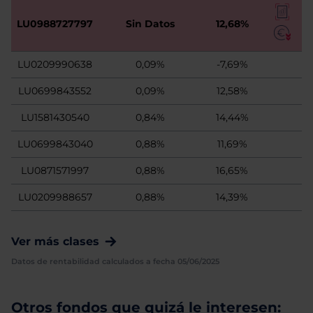
LU0988727797
Sin Datos
12,68%
LU0209990638
0,09%
-7,69%
LU0699843552
0,09%
12,58%
LU1581430540
0,84%
14,44%
LU0699843040
0,88%
11,69%
LU0871571997
0,88%
16,65%
LU0209988657
0,88%
14,39%
Ver más clases
Datos de rentabilidad calculados a fecha 05/06/2025
Otros fondos que quizá le interesen: