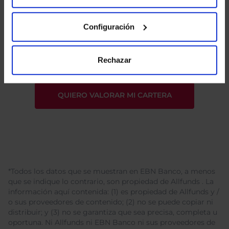
Configuración
He leído
la política de privacidad
y consiento el
tratamiento de mis datos personales.
Rechazar
*Todos los datos que se muestran en EBN Banco, a menos
que se indique lo contrario, son propiedad de Allfunds . La
información aquí contenida: (1) es propiedad de Allfunds y /
o sus proveedores de contenido; (2) no se puede copiar ni
distribuir; y (3) no se garantiza que sea precisa, completa u
oportuna. Ni Allfunds ni EBN Banco ni sus proveedores de