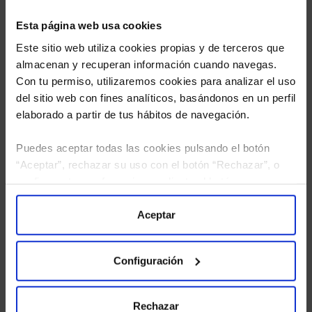
Esta página web usa cookies
Este sitio web utiliza cookies propias y de terceros que
almacenan y recuperan información cuando navegas.
Con tu permiso, utilizaremos cookies para analizar el uso
del sitio web con fines analíticos, basándonos en un perfil
elaborado a partir de tus hábitos de navegación.
Puedes aceptar todas las cookies pulsando el botón
“Aceptar”, rechazar su uso con el botón “Rechazar”, o
He leído
la política de privacidad
y consiento el
configurar tus preferencias mediante el botón
tratamiento de mis datos personales.
“Configuración”. Consulta nuestra
Política
de Cookies
para más información.
Aceptar
Configuración
Rechazar