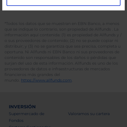
*Todos los datos que se muestran en EBN Banco, a menos
que se indique lo contrario, son propiedad de Allfunds . La
información aquí contenida: (1) es propiedad de Allfunds y /
o sus proveedores de contenido; (2) no se puede copiar ni
distribuir; y (3) no se garantiza que sea precisa, completa u
oportuna. Ni Allfunds ni EBN Banco ni sus proveedores de
contenido son responsables de los daños o pérdidas que
surjan del uso de esta información. Allfunds es uno de los
proveedores de datos e infraestructuras de mercados
financieros más grandes del
mundo.
https://www.allfunds.com
.
INVERSIÓN
Supermercado de
Valoramos su cartera
Fondos