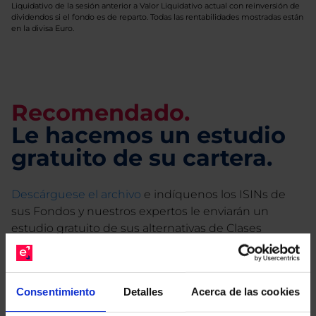
Liquidativo de la sesión anterior a Valor Liquidativo actual con reinversión de
dividendos si el fondo es de reparto. Todas las rentabilidades mostradas están
en la divisa Euro.
Recomendado.
Le hacemos un estudio
gratuito de su cartera.
Descárguese el archivo
e indíquenos los ISINs de
sus Fondos y nuestros expertos le enviarán un
estudio gratuito de sus alternativas de Clases
Limpias con las que podrá ahorrar en sus costes.
Consentimiento
Detalles
Acerca de las cookies