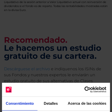
Liquidativo de la sesión anterior a Valor Liquidativo actual con reinversión de
dividendos si el fondo es de reparto. Todas las rentabilidades mostradas están
en la divisa Euro.
Recomendado.
Le hacemos un estudio
gratuito de su cartera.
Descárguese el archivo
e indíquenos los ISINs de
sus Fondos y nuestros expertos le enviarán un
estudio gratuito de sus alternativas de Clases
Limpias con las que podrá ahorrar en sus costes.
Consentimiento
Detalles
Acerca de las cookies