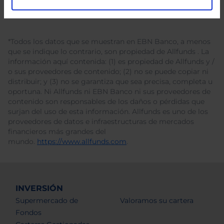
*Todos los datos que se muestran en EBN Banco, a menos
que se indique lo contrario, son propiedad de Allfunds . La
información aquí contenida: (1) es propiedad de Allfunds y /
o sus proveedores de contenido; (2) no se puede copiar ni
distribuir; y (3) no se garantiza que sea precisa, completa u
oportuna. Ni Allfunds ni EBN Banco ni sus proveedores de
contenido son responsables de los daños o pérdidas que
surjan del uso de esta información. Allfunds es uno de los
proveedores de datos e infraestructuras de mercados
financieros más grandes del
mundo.
https://www.allfunds.com
.
INVERSIÓN
Supermercado de
Valoramos su cartera
Fondos