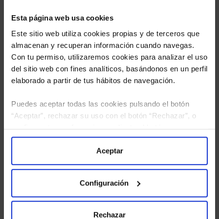
Esta página web usa cookies
Este sitio web utiliza cookies propias y de terceros que
almacenan y recuperan información cuando navegas.
Con tu permiso, utilizaremos cookies para analizar el uso
del sitio web con fines analíticos, basándonos en un perfil
elaborado a partir de tus hábitos de navegación.
Puedes aceptar todas las cookies pulsando el botón
“Aceptar”, rechazar su uso con el botón “Rechazar”, o
He leído
la política de privacidad
y consiento el
configurar tus preferencias mediante el botón
tratamiento de mis datos personales.
“Configuración”. Consulta nuestra
Política
de Cookies
para más información.
Aceptar
Configuración
Rechazar