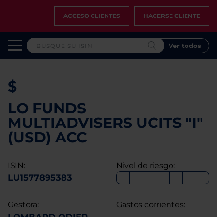
ACCESO CLIENTES
HACERSE CLIENTE
Ver todos
$
LO FUNDS
MULTIADVISERS UCITS "I"
(USD) ACC
ISIN:
Nivel de riesgo:
LU1577895383
Gestora:
Gastos corrientes: