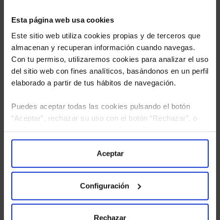
Esta página web usa cookies
Este sitio web utiliza cookies propias y de terceros que
almacenan y recuperan información cuando navegas.
Con tu permiso, utilizaremos cookies para analizar el uso
del sitio web con fines analíticos, basándonos en un perfil
elaborado a partir de tus hábitos de navegación.
Puedes aceptar todas las cookies pulsando el botón
“Aceptar”, rechazar su uso con el botón “Rechazar”, o
He leído
la política de privacidad
y consiento el
configurar tus preferencias mediante el botón
tratamiento de mis datos personales.
“Configuración”. Consulta nuestra
Política
de Cookies
para más información.
Aceptar
Configuración
Rechazar