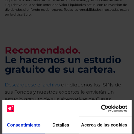
Liquidativos del Fondo al cierre de la última sesión, y se calculan de Valor
Liquidativo de la sesión anterior a Valor Liquidativo actual con reinversión de
dividendos si el fondo es de reparto. Todas las rentabilidades mostradas están
en la divisa Euro.
Recomendado.
Le hacemos un estudio
gratuito de su cartera.
Descárguese el archivo
e indíquenos los ISINs de
sus Fondos y nuestros expertos le enviarán un
estudio gratuito de sus alternativas de Clases
Limpias con las que podrá ahorrar en sus costes.
Consentimiento
Detalles
Acerca de las cookies