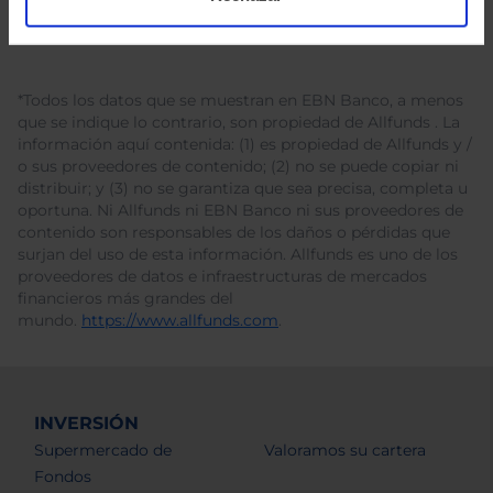
*Todos los datos que se muestran en EBN Banco, a menos
que se indique lo contrario, son propiedad de Allfunds . La
información aquí contenida: (1) es propiedad de Allfunds y /
o sus proveedores de contenido; (2) no se puede copiar ni
distribuir; y (3) no se garantiza que sea precisa, completa u
oportuna. Ni Allfunds ni EBN Banco ni sus proveedores de
contenido son responsables de los daños o pérdidas que
surjan del uso de esta información. Allfunds es uno de los
proveedores de datos e infraestructuras de mercados
financieros más grandes del
mundo.
https://www.allfunds.com
.
INVERSIÓN
Supermercado de
Valoramos su cartera
Fondos