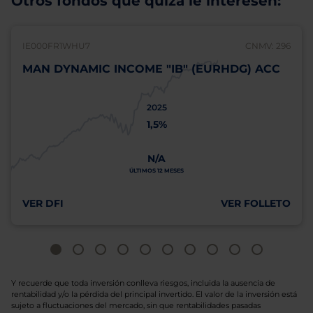
Otros fondos que quizá le interesen:
IE000FR1WHU7
CNMV: 296
MAN DYNAMIC INCOME "IB" (EURHDG) ACC
2025
1,5%
N/A
ÚLTIMOS 12 MESES
VER DFI
VER FOLLETO
Y recuerde que toda inversión conlleva riesgos, incluida la ausencia de
rentabilidad y/o la pérdida del principal invertido. El valor de la inversión está
sujeto a fluctuaciones del mercado, sin que rentabilidades pasadas