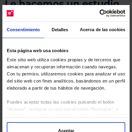
Le hacemos un estudio
gratuito de su cartera.
Descárguese el archivo
e indíquenos los ISINs de
Consentimiento
Detalles
Acerca de las cookies
sus Fondos y nuestros expertos le enviarán un
estudio gratuito de sus alternativas de Clases
Limpias con las que podrá ahorrar en sus costes.
Esta página web usa cookies
Este sitio web utiliza cookies propias y de terceros que
almacenan y recuperan información cuando navegas.
Con tu permiso, utilizaremos cookies para analizar el uso
del sitio web con fines analíticos, basándonos en un perfil
elaborado a partir de tus hábitos de navegación.
Puedes aceptar todas las cookies pulsando el botón
“Aceptar”, rechazar su uso con el botón “Rechazar”, o
configurar tus preferencias mediante el botón
“Configuración”. Consulta nuestra
Política
de Cookies
para más información.
Aceptar