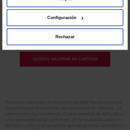
Configuración
He leído
la política de privacidad
y consiento el
tratamiento de mis datos personales.
Rechazar
*Todos los datos que se muestran en EBN Banco, a menos
que se indique lo contrario, son propiedad de Allfunds . La
información aquí contenida: (1) es propiedad de Allfunds y /
o sus proveedores de contenido; (2) no se puede copiar ni
distribuir; y (3) no se garantiza que sea precisa, completa u