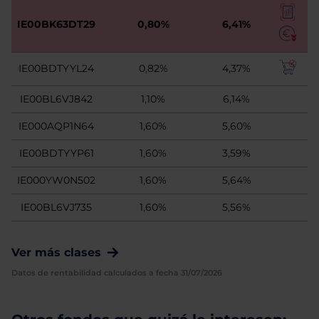
IE00BK63DT29
0,80%
6,41%
IE00BDTYYL24
0,82%
4,37%
IE00BL6VJ842
1,10%
6,14%
IE000AQP1N64
1,60%
5,60%
IE00BDTYYP61
1,60%
3,59%
IE000YW0N502
1,60%
5,64%
IE00BL6VJ735
1,60%
5,56%
Ver más clases
Datos de rentabilidad calculados a fecha 31/07/2026