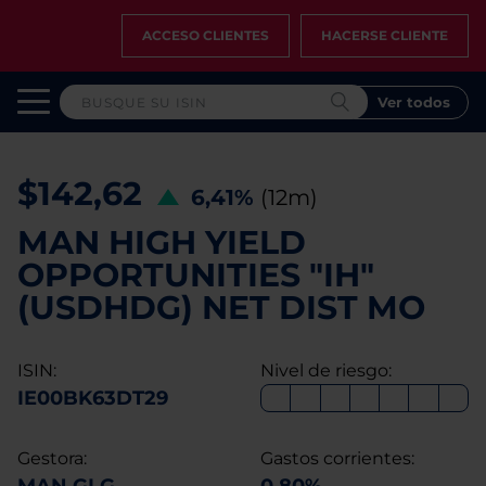
ACCESO CLIENTES
HACERSE CLIENTE
Ver todos
$142,62
6,41%
(12m)
MAN HIGH YIELD
OPPORTUNITIES "IH"
(USDHDG) NET DIST MO
ISIN:
Nivel de riesgo:
IE00BK63DT29
Gestora:
Gastos corrientes: