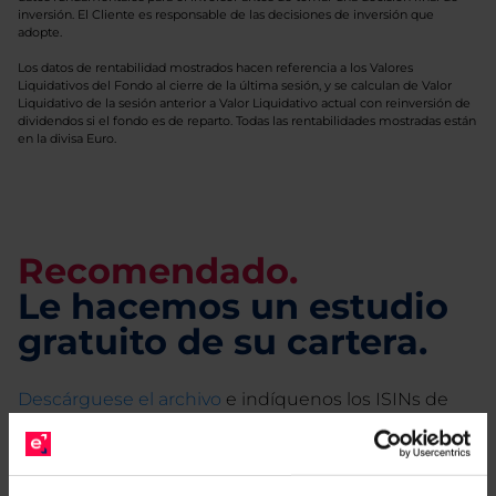
inversión. El Cliente es responsable de las decisiones de inversión que
adopte.
Los datos de rentabilidad mostrados hacen referencia a los Valores
Liquidativos del Fondo al cierre de la última sesión, y se calculan de Valor
Liquidativo de la sesión anterior a Valor Liquidativo actual con reinversión de
dividendos si el fondo es de reparto. Todas las rentabilidades mostradas están
en la divisa Euro.
Recomendado.
Le hacemos un estudio
gratuito de su cartera.
Descárguese el archivo
e indíquenos los ISINs de
sus Fondos y nuestros expertos le enviarán un
estudio gratuito de sus alternativas de Clases
Limpias con las que podrá ahorrar en sus costes.