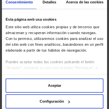
Consentimiento
Detalles
Acerca de las cookies
Esta página web usa cookies
Este sitio web utiliza cookies propias y de terceros que
almacenan y recuperan información cuando navegas.
Con tu permiso, utilizaremos cookies para analizar el uso
del sitio web con fines analíticos, basándonos en un perfil
elaborado a partir de tus hábitos de navegación.
Puedes aceptar todas las cookies pulsando el botón
“Aceptar”, rechazar su uso con el botón “Rechazar”, o
configurar tus preferencias mediante el botón
“Configuración”. Consulta nuestra
Política
He leído
la política de privacidad
y consiento el
de Cookies
para más información.
Aceptar
tratamiento de mis datos personales.
Configuración