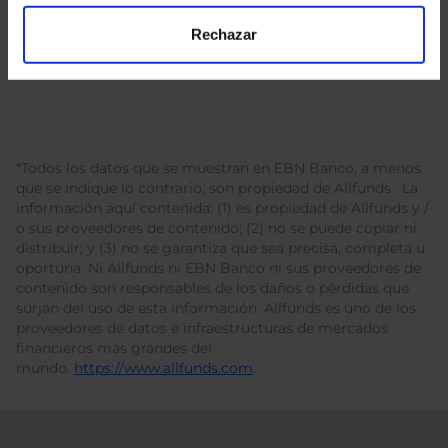
Rechazar
*Todos los datos que se muestran en EBN Banco, a menos
que se indique lo contrario, son propiedad de Allfunds . La
información aquí contenida: (1) es propiedad de Allfunds y /
o sus proveedores de contenido; (2) no se puede copiar ni
distribuir; y (3) no se garantiza que sea precisa, completa u
oportuna. Ni Allfunds ni EBN Banco ni sus proveedores de
contenido son responsables de los daños o pérdidas que
surjan del uso de esta información. Allfunds es uno de los
proveedores de datos e infraestructuras de mercados
financieros más grandes del
mundo.
https://www.allfunds.com
.