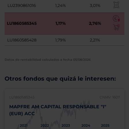
LU2390861016
1,24%
3,01%
LU1860585345
1,17%
2,76%
LU1860585428
1,79%
2,21%
Datos de rentabilidad calculados a fecha 05/08/2026
Otros fondos que quizá le interesen:
LU1860585345
CNMV: 1607
MAPFRE AM CAPITAL RESPONSABLE "I"
(EUR) ACC
2021
2022
2023
2024
2025