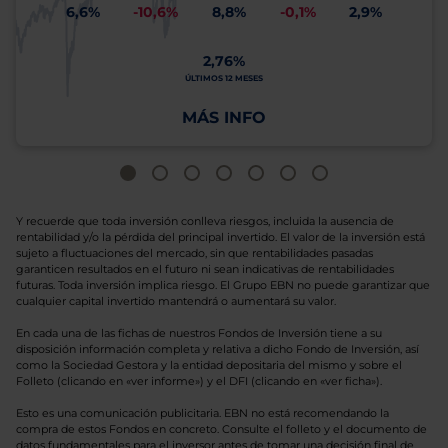
6,6%
-10,6%
8,8%
-0,1%
2,9%
2,76%
ÚLTIMOS 12 MESES
MÁS INFO
Y recuerde que toda inversión conlleva riesgos, incluida la ausencia de
rentabilidad y/o la pérdida del principal invertido. El valor de la inversión está
sujeto a fluctuaciones del mercado, sin que rentabilidades pasadas
garanticen resultados en el futuro ni sean indicativas de rentabilidades
futuras. Toda inversión implica riesgo. El Grupo EBN no puede garantizar que
cualquier capital invertido mantendrá o aumentará su valor.
En cada una de las fichas de nuestros Fondos de Inversión tiene a su
disposición información completa y relativa a dicho Fondo de Inversión, así
como la Sociedad Gestora y la entidad depositaria del mismo y sobre el
Folleto (clicando en «ver informe») y el DFI (clicando en «ver ficha»).
Esto es una comunicación publicitaria. EBN no está recomendando la
compra de estos Fondos en concreto. Consulte el folleto y el documento de
datos fundamentales para el inversor antes de tomar una decisión final de