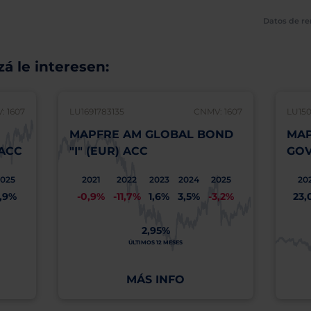
Datos de re
á le interesen:
: 1607
LU1691783135
CNMV: 1607
LU15
MAPFRE AM GLOBAL BOND
MAP
 ACC
"I" (EUR) ACC
GOV
2025
2021
2022
2023
2024
2025
20
,9%
-0,9%
-11,7%
1,6%
3,5%
-3,2%
23,
2,95%
ÚLTIMOS 12 MESES
MÁS INFO