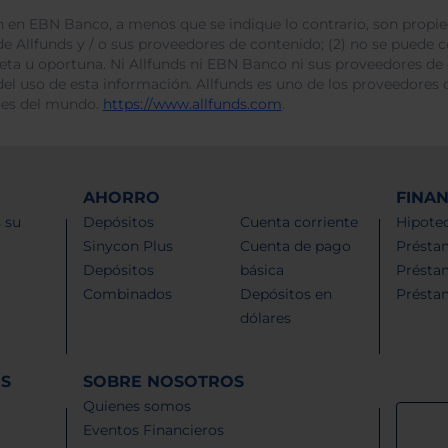
 en EBN Banco, a menos que se indique lo contrario, son propie
e Allfunds y / o sus proveedores de contenido; (2) no se puede cop
leta u oportuna. Ni Allfunds ni EBN Banco ni sus proveedores de
del uso de esta información. Allfunds es uno de los proveedores d
des del mundo.
https://www.allfunds.com
.
AHORRO
FINA
 su
Depósitos
Cuenta corriente
Hipotec
Sinycon Plus
Cuenta de pago
Présta
Depósitos
básica
Présta
Combinados
Depósitos en
Présta
dólares
ES
SOBRE NOSOTROS
Quienes somos
Eventos Financieros