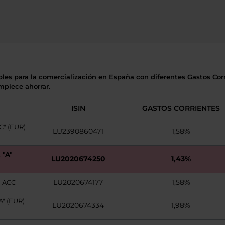
bles para la comercialización en España con diferentes Gastos Corr
mpiece ahorrar.
ISIN
GASTOS CORRIENTES
" (EUR)
LU2390860471
1,58%
"A"
LU2020674250
1,43%
LU2020674177
1,58%
 ACC
" (EUR)
LU2020674334
1,98%