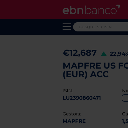
€12,687
22,9
MAPFRE US F
(EUR) ACC
ISIN:
Ni
LU2390860471
Gestora:
Ga
MAPFRE
1,