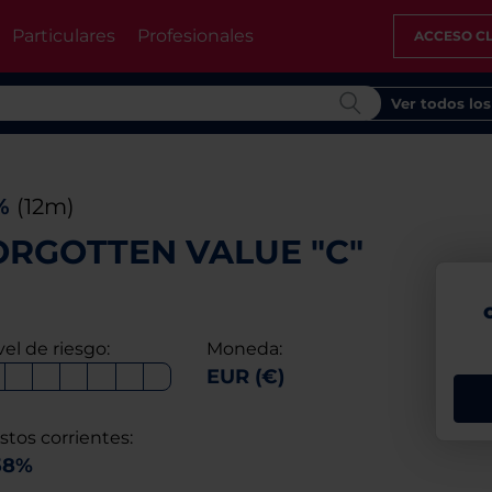
Particulares
Profesionales
ACCESO CL
Ver todos lo
4%
(12m)
ORGOTTEN VALUE "C"
vel de riesgo:
Moneda:
EUR (€)
stos corrientes:
58%