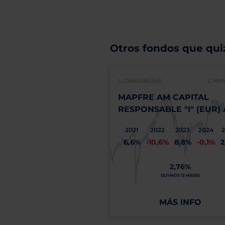
Otros fondos que quiz
LU1860585345
CNMV
MAPFRE AM CAPITAL
RESPONSABLE "I" (EUR)
2021
2022
2023
2024
6,6%
-10,6%
8,8%
-0,1%
2
2,76%
ÚLTIMOS 12 MESES
MÁS INFO