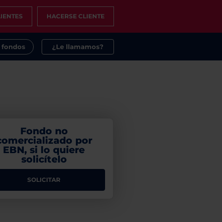
IENTES
HACERSE CLIENTE
s fondos
¿Le llamamos?
Fondo no
comercializado por
EBN, si lo quiere
solicítelo
SOLICITAR