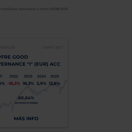
ntabilidad calculados a fecha 05/08/2026
09934235
CNMV: 1607
LU2020673955
FRE GOOD
MAPFRE INCLUSIO
ERNANCE "I" (EUR) ACC
RESPONSABLE "I" (
21
2022
2023
2024
2025
2021
2022
2023
2
0%
-18,2%
18,3%
2,9%
12,9%
27,8%
-15,1%
23,1%
1
60,64%
13,90%
ÚLTIMOS 12 MESES
ÚLTIMOS 12 MESES
MÁS INFO
MÁS INFO