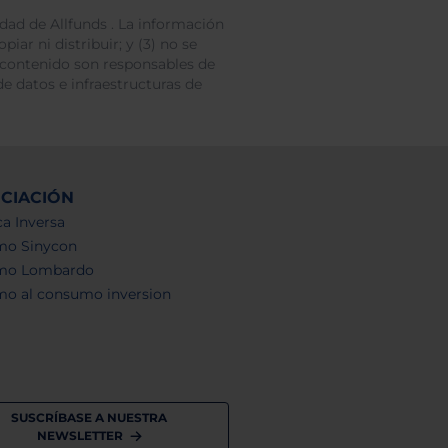
dad de Allfunds . La información
iar ni distribuir; y (3) no se
 contenido son responsables de
e datos e infraestructuras de
NCIACIÓN
a Inversa
mo Sinycon
mo Lombardo
mo al consumo inversion
SUSCRÍBASE A NUESTRA
NEWSLETTER