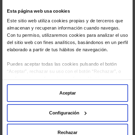
Esta página web usa cookies
Este sitio web utiliza cookies propias y de terceros que
almacenan y recuperan información cuando navegas.
Con tu permiso, utilizaremos cookies para analizar el uso
del sitio web con fines analíticos, basándonos en un perfil
elaborado a partir de tus hábitos de navegación.
Puedes aceptar todas las cookies pulsando el botón
“Aceptar”, rechazar su uso con el botón “Rechazar”, o
He leído
la política de privacidad
y consiento el
configurar tus preferencias mediante el botón
tratamiento de mis datos personales.
“Configuración”. Consulta nuestra
Política
de Cookies
para más información.
Aceptar
Configuración
Rechazar