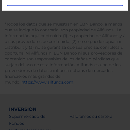
*Todos los datos que se muestran en EBN Banco, a menos
que se indique lo contrario, son propiedad de Allfunds . La
información aquí contenida: (1) es propiedad de Allfunds y /
o sus proveedores de contenido; (2) no se puede copiar ni
distribuir; y (3) no se garantiza que sea precisa, completa u
oportuna. Ni Allfunds ni EBN Banco ni sus proveedores de
contenido son responsables de los daños o pérdidas que
surjan del uso de esta información. Allfunds es uno de los
proveedores de datos e infraestructuras de mercados
financieros más grandes del
mundo.
https://www.allfunds.com
.
INVERSIÓN
Supermercado de
Valoramos su cartera
Fondos