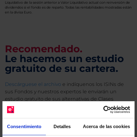
Liquidativo de la sesión anterior a Valor Liquidativo actual con reinversión de
dividendos si el fondo es de reparto. Todas las rentabilidades mostradas están
en la divisa Euro.
Recomendado.
Le hacemos un estudio
gratuito de su cartera.
Descárguese el archivo
e indíquenos los ISINs de
sus Fondos y nuestros expertos le enviarán un
estudio gratuito de sus alternativas de Clases
Limpias con las que podrá ahorrar en sus costes.
Consentimiento
Detalles
Acerca de las cookies