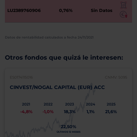
LU2389760906
0,76%
Sin Datos
Datos de rentabilidad calculados a fecha 24/11/2021
Otros fondos que quizá le interesen:
ES0174115016
CNMV: 5095
CINVEST/NOGAL CAPITAL (EUR) ACC
2021
2022
2023
2024
2025
-4,8%
-1,0%
18,3%
1,1%
21,6%
22,50%
ÚLTIMOS 12 MESES