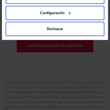
Configuración
He leído
la política de privacidad
y consiento el
tratamiento de mis datos personales.
Rechazar
*Todos los datos que se muestran en EBN Banco, a menos
que se indique lo contrario, son propiedad de Allfunds . La
información aquí contenida: (1) es propiedad de Allfunds y /
o sus proveedores de contenido; (2) no se puede copiar ni
distribuir; y (3) no se garantiza que sea precisa, completa u
oportuna. Ni Allfunds ni EBN Banco ni sus proveedores de