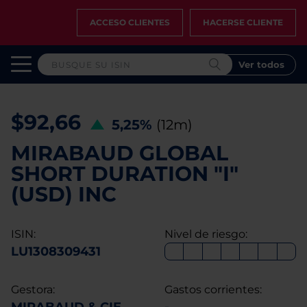
ACCESO CLIENTES
HACERSE CLIENTE
Ver todos
$92,66
5,25%
(12m)
MIRABAUD GLOBAL
SHORT DURATION "I"
(USD) INC
ISIN:
Nivel de riesgo:
LU1308309431
Gestora:
Gastos corrientes: