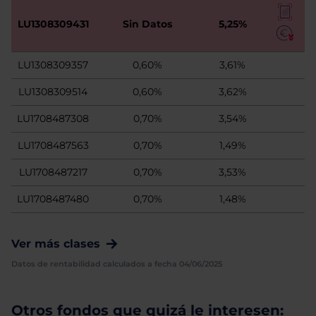
LU1308309431
Sin Datos
5,25%
LU1308309357
0,60%
3,61%
LU1308309514
0,60%
3,62%
LU1708487308
0,70%
3,54%
LU1708487563
0,70%
1,49%
LU1708487217
0,70%
3,53%
LU1708487480
0,70%
1,48%
Ver más clases
Datos de rentabilidad calculados a fecha 04/06/2025
Otros fondos que quizá le interesen: