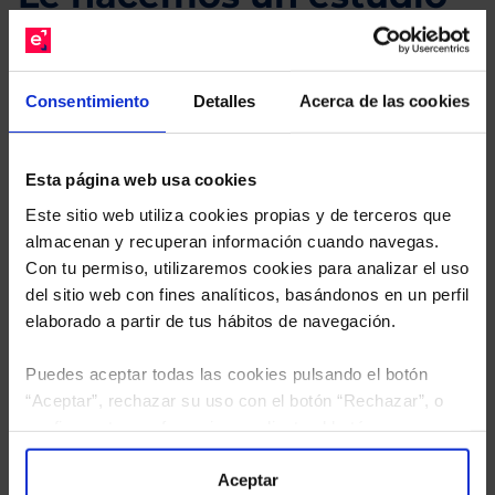
gratuito de su cartera.
Descárguese el archivo
e indíquenos los ISINs de
Consentimiento
Detalles
Acerca de las cookies
sus Fondos y nuestros expertos le enviarán un
estudio gratuito de sus alternativas de Clases
Limpias con las que podrá ahorrar en sus costes.
Esta página web usa cookies
Este sitio web utiliza cookies propias y de terceros que
almacenan y recuperan información cuando navegas.
Con tu permiso, utilizaremos cookies para analizar el uso
del sitio web con fines analíticos, basándonos en un perfil
elaborado a partir de tus hábitos de navegación.
Puedes aceptar todas las cookies pulsando el botón
“Aceptar”, rechazar su uso con el botón “Rechazar”, o
configurar tus preferencias mediante el botón
“Configuración”. Consulta nuestra
Política
de Cookies
para más información.
Aceptar