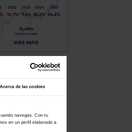
1
2022
2023
2024
2025
1%
-10,7%
7,5%
10,2%
34,5%
15,48%
ÚLTIMOS 12 MESES
MÁS INFO
r de la inversión está sujeto a
es futuras. Toda inversión implica riesgo.
o de Inversión, así como la Sociedad
Acerca de las cookies
eto y el documento de datos fundamentales
opte.
culan de Valor Liquidativo de la sesión
tán en la divisa Euro.
 cuando navegas. Con tu
nos en un perfil elaborado a