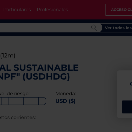
Particulares
Profesionales
ACCESO CL
Ver todos lo
(12m)
AL SUSTAINABLE
-NPF" (USDHDG)
vel de riesgo:
Moneda:
USD ($)
stos corrientes: