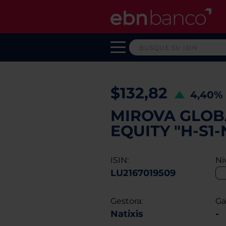
$132,82
4,40%
MIROVA GLOB
EQUITY "H-S1
ISIN:
Ni
LU2167019509
Gestora:
Ga
Natixis
-