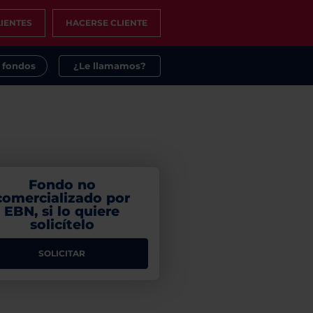
IENTES
HACERSE CLIENTE
s fondos
¿Le llamamos?
Fondo no
comercializado por
EBN, si lo quiere
solicítelo
SOLICITAR