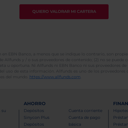
 en EBN Banco, a menos que se indique lo contrario, son propie
e Allfunds y / o sus proveedores de contenido; (2) no se puede cop
leta u oportuna. Ni Allfunds ni EBN Banco ni sus proveedores de
del uso de esta información. Allfunds es uno de los proveedores d
des del mundo.
https://www.allfunds.com
.
AHORRO
FINA
 su
Depósitos
Cuenta corriente
Hipotec
Sinycon Plus
Cuenta de pago
Présta
Depósitos
básica
Présta