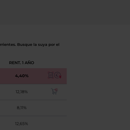
rientes. Busque la suya por el
RENT. 1 AÑO
4,40%
12,18%
8,11%
12,65%