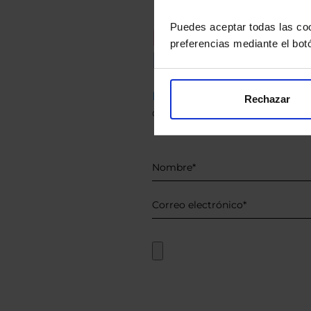
Puedes aceptar todas las coo
Recomendad
preferencias mediante el bot
Le hacemos un
Descárguese el archivo
e ind
Rechazar
de sus alternativas de Clases