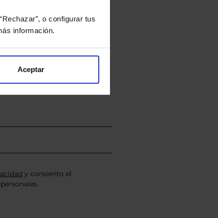
“Rechazar”, o configurar tus
ás información.
rtera.
nviarán un estudio gratuito
Aceptar
vacidad
y consiento el
personales.