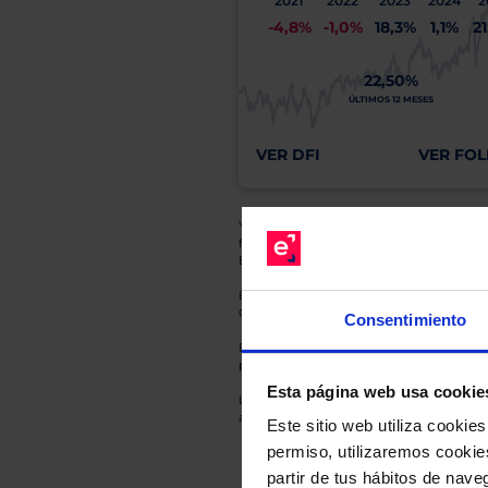
2021
2022
2023
2024
2
-4,8%
-1,0%
18,3%
1,1%
2
22,50%
ÚLTIMOS 12 MESES
VER DFI
VER FOL
Y recuerde que toda inversión conlleva riesg
fluctuaciones del mercado, sin que rentabil
El Grupo EBN no puede garantizar que cual
En cada una de las fichas de nuestros Fond
Gestora y la entidad depositaria del mismo 
Consentimiento
Esto es una comunicación publicitaria. E
para el inversor antes de tomar una decisió
Esta página web usa cookie
Los datos de rentabilidad mostrados hacen r
anterior a Valor Liquidativo actual con rein
Este sitio web utiliza cooki
permiso, utilizaremos cookies
partir de tus hábitos de nave