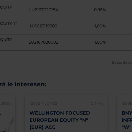
QUITY
LU2167020184
0,95%
UITY "I"
LU1623119309
1,00%
QUITY
LU2167020002
1,00%
Datos de re
á le interesen:
 5095
IE00BF4JDM02
CNMV:
IE00
L
WELLINGTON FOCUSED
BNY
EUROPEAN EQUITY "N"
INF
(EUR) ACC
"W"