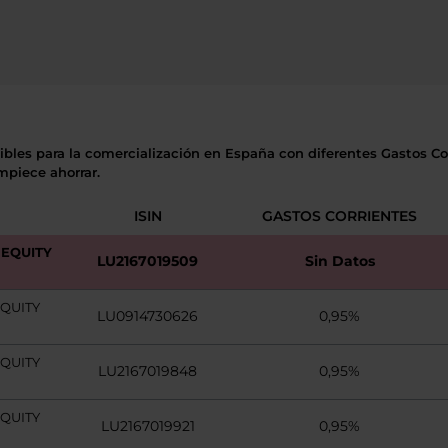
ibles para la comercialización en España con diferentes Gastos Cor
mpiece ahorrar.
ISIN
GASTOS CORRIENTES
 EQUITY
LU2167019509
Sin Datos
QUITY
LU0914730626
0,95%
QUITY
LU2167019848
0,95%
QUITY
LU2167019921
0,95%