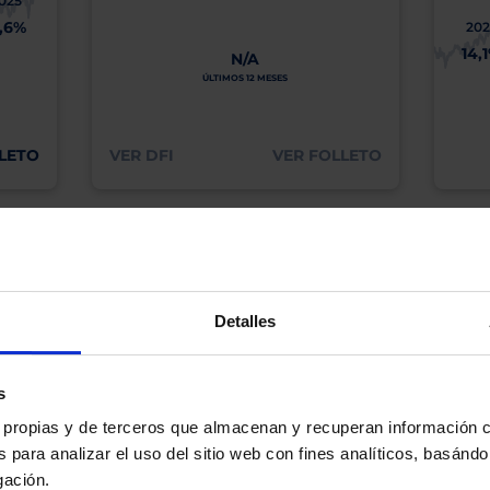
025
1,6%
202
14,
N/A
ÚLTIMOS 12 MESES
LETO
VER DFI
VER FOLLETO
os, incluida la ausencia de rentabilidad y/o la pérdida del principal invertido. El valo
idades pasadas garanticen resultados en el futuro ni sean indicativas de rentabilidad
quier capital invertido mantendrá o aumentará su valor.
os de Inversión tiene a su disposición información completa y relativa a dicho Fond
y sobre el Folleto (clicando en «ver informe») y el DFI (clicando en «ver ficha»).
Detalles
BN no está recomendando la compra de estos Fondos en concreto. Consulte el foll
n final de inversión. El Cliente es responsable de las decisiones de inversión que ad
s
eferencia a los Valores Liquidativos del Fondo al cierre de la última sesión, y se cal
versión de dividendos si el fondo es de reparto. Todas las rentabilidades mostradas es
es propias y de terceros que almacenan y recuperan información
 para analizar el uso del sitio web con fines analíticos, basándo
gación.