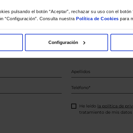
kies pulsando el botón “Aceptar”, rechazar su uso con el botón 
o.
ón “Configuración”. Consulta nuestra
Política de Cookies
para m
 estudio gratuito de su ca
íquenos los ISINs de sus Fondos y nuestros expertos le e
Configuración
 Limpias con las que podrá ahorrar en sus costes.
He leído
la política de pri
tratamiento de mis datos 