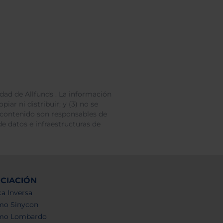
dad de Allfunds . La información
iar ni distribuir; y (3) no se
 contenido son responsables de
e datos e infraestructuras de
NCIACIÓN
a Inversa
mo Sinycon
mo Lombardo