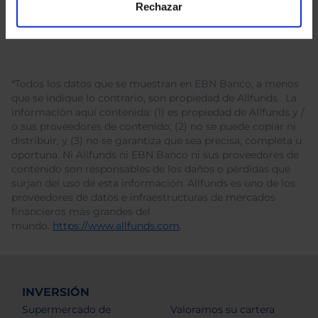
Rechazar
*Todos los datos que se muestran en EBN Banco, a menos
que se indique lo contrario, son propiedad de Allfunds . La
información aquí contenida: (1) es propiedad de Allfunds y /
o sus proveedores de contenido; (2) no se puede copiar ni
distribuir; y (3) no se garantiza que sea precisa, completa u
oportuna. Ni Allfunds ni EBN Banco ni sus proveedores de
contenido son responsables de los daños o pérdidas que
surjan del uso de esta información. Allfunds es uno de los
proveedores de datos e infraestructuras de mercados
financieros más grandes del
mundo.
https://www.allfunds.com
.
INVERSIÓN
Supermercado de
Valoramos su cartera