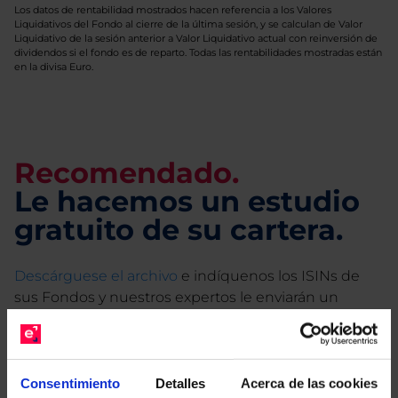
Los datos de rentabilidad mostrados hacen referencia a los Valores
Liquidativos del Fondo al cierre de la última sesión, y se calculan de Valor
Liquidativo de la sesión anterior a Valor Liquidativo actual con reinversión de
dividendos si el fondo es de reparto. Todas las rentabilidades mostradas están
en la divisa Euro.
Recomendado.
Le hacemos un estudio
gratuito de su cartera.
Descárguese el archivo
e indíquenos los ISINs de
sus Fondos y nuestros expertos le enviarán un
estudio gratuito de sus alternativas de Clases
Limpias con las que podrá ahorrar en sus costes.
Consentimiento
Detalles
Acerca de las cookies