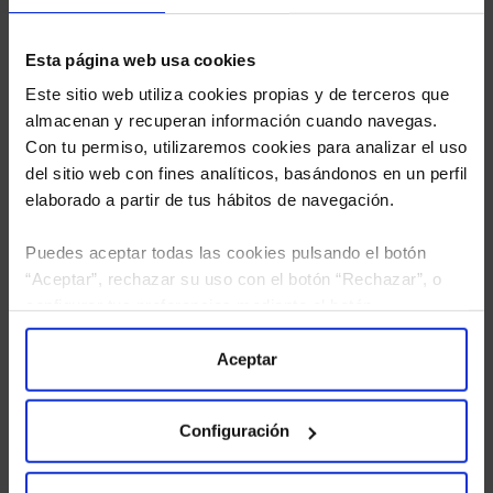
Esta página web usa cookies
Este sitio web utiliza cookies propias y de terceros que
almacenan y recuperan información cuando navegas.
Con tu permiso, utilizaremos cookies para analizar el uso
del sitio web con fines analíticos, basándonos en un perfil
elaborado a partir de tus hábitos de navegación.
Puedes aceptar todas las cookies pulsando el botón
“Aceptar”, rechazar su uso con el botón “Rechazar”, o
configurar tus preferencias mediante el botón
He leído
la política de privacidad
y consiento el
“Configuración”. Consulta nuestra
Política
tratamiento de mis datos personales.
de Cookies
para más información.
Aceptar
Configuración