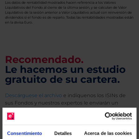
Los datos de rentabilidad mostrados hacen referencia a los Valores
Liquidativos del Fondo al cierre de la última sesión, y se calculan de Valor
Liquidativo de la sesión anterior a Valor Liquidativo actual con reinversión de
dividendos si el fondo es de reparto. Todas las rentabilidades mostradas están
en la divisa Euro.
Recomendado.
Le hacemos un estudio
gratuito de su cartera.
Descárguese el archivo
e indíquenos los ISINs de
sus Fondos y nuestros expertos le enviarán un
estudio gratuito de sus alternativas de Clases
Limpias con las que podrá ahorrar en sus costes.
Consentimiento
Detalles
Acerca de las cookies