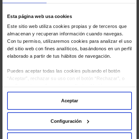
Esta página web usa cookies
Este sitio web utiliza cookies propias y de terceros que
almacenan y recuperan información cuando navegas.
Con tu permiso, utilizaremos cookies para analizar el uso
del sitio web con fines analíticos, basándonos en un perfil
elaborado a partir de tus hábitos de navegación.
Puedes aceptar todas las cookies pulsando el botón
“Aceptar”, rechazar su uso con el botón “Rechazar”, o
configurar tus preferencias mediante el botón
He leído
la política de privacidad
y consiento el
“Configuración”. Consulta nuestra
Política
tratamiento de mis datos personales.
de Cookies
para más información.
Aceptar
Configuración