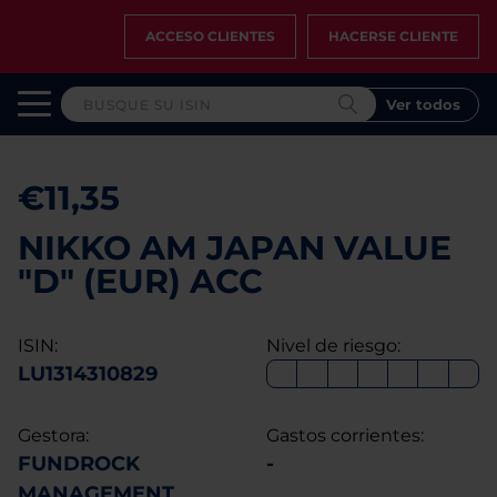
ACCESO CLIENTES
HACERSE CLIENTE
Ver todos
€11,35
NIKKO AM JAPAN VALUE
"D" (EUR) ACC
ISIN:
Nivel de riesgo:
LU1314310829
Gestora:
Gastos corrientes:
FUNDROCK
-
MANAGEMENT