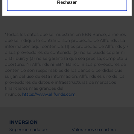
Rechazar
*Todos los datos que se muestran en EBN Banco, a menos
que se indique lo contrario, son propiedad de Allfunds . La
información aquí contenida: (1) es propiedad de Allfunds y /
o sus proveedores de contenido; (2) no se puede copiar ni
distribuir; y (3) no se garantiza que sea precisa, completa u
oportuna. Ni Allfunds ni EBN Banco ni sus proveedores de
contenido son responsables de los daños o pérdidas que
surjan del uso de esta información. Allfunds es uno de los
proveedores de datos e infraestructuras de mercados
financieros más grandes del
mundo.
https://www.allfunds.com
.
INVERSIÓN
Supermercado de
Valoramos su cartera