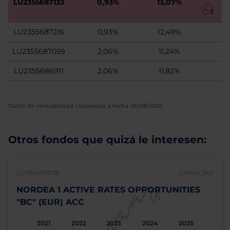
LU2355687133
0,93%
13,07%
LU2355687216
0,93%
12,49%
LU2355687059
2,06%
11,24%
LU2355686911
2,06%
11,82%
Datos de rentabilidad calculados a fecha 06/08/2026
Otros fondos que quizá le interesen:
LU1915690678
CNMV: 340
NORDEA 1 ACTIVE RATES OPPORTUNITIES
"BC" (EUR) ACC
2021
2022
2023
2024
2025