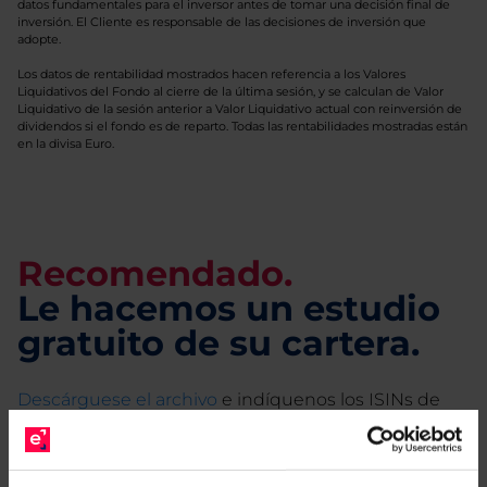
datos fundamentales para el inversor antes de tomar una decisión final de
inversión. El Cliente es responsable de las decisiones de inversión que
adopte.
Los datos de rentabilidad mostrados hacen referencia a los Valores
Liquidativos del Fondo al cierre de la última sesión, y se calculan de Valor
Liquidativo de la sesión anterior a Valor Liquidativo actual con reinversión de
dividendos si el fondo es de reparto. Todas las rentabilidades mostradas están
en la divisa Euro.
Recomendado.
Le hacemos un estudio
gratuito de su cartera.
Descárguese el archivo
e indíquenos los ISINs de
sus Fondos y nuestros expertos le enviarán un
estudio gratuito de sus alternativas de Clases
Limpias con las que podrá ahorrar en sus costes.