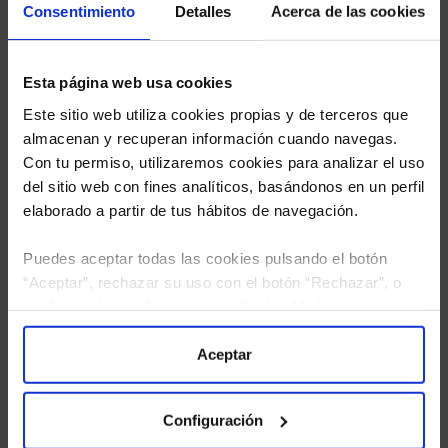
Consentimiento
Detalles
Acerca de las cookies
Esta página web usa cookies
Este sitio web utiliza cookies propias y de terceros que
almacenan y recuperan información cuando navegas.
Con tu permiso, utilizaremos cookies para analizar el uso
del sitio web con fines analíticos, basándonos en un perfil
elaborado a partir de tus hábitos de navegación.
Puedes aceptar todas las cookies pulsando el botón
“Aceptar”, rechazar su uso con el botón “Rechazar”, o
configurar tus preferencias mediante el botón
“Configuración”. Consulta nuestra
Política
He leído
la política de privacidad
y consiento el
de Cookies
para más información.
Aceptar
tratamiento de mis datos personales.
Configuración