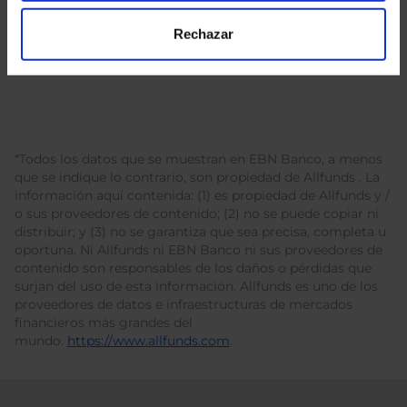
Rechazar
*Todos los datos que se muestran en EBN Banco, a menos
que se indique lo contrario, son propiedad de Allfunds . La
información aquí contenida: (1) es propiedad de Allfunds y /
o sus proveedores de contenido; (2) no se puede copiar ni
distribuir; y (3) no se garantiza que sea precisa, completa u
oportuna. Ni Allfunds ni EBN Banco ni sus proveedores de
contenido son responsables de los daños o pérdidas que
surjan del uso de esta información. Allfunds es uno de los
proveedores de datos e infraestructuras de mercados
financieros más grandes del
mundo.
https://www.allfunds.com
.