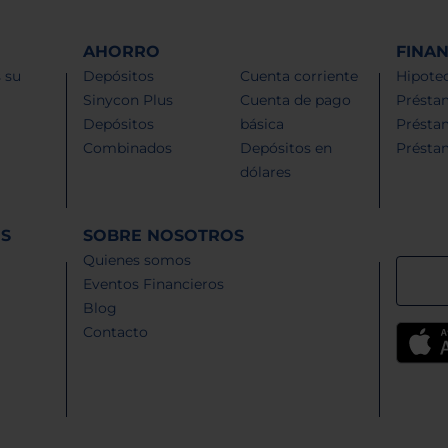
AHORRO
FINA
 su
Depósitos
Cuenta corriente
Hipotec
Sinycon Plus
Cuenta de pago
Présta
Depósitos
básica
Présta
Combinados
Depósitos en
Présta
dólares
ES
SOBRE NOSOTROS
Quienes somos
Eventos Financieros
Blog
Contacto