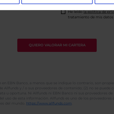
He leído
la política de pri
tratamiento de mis datos 
 en EBN Banco, a menos que se indique lo contrario, son propie
e Allfunds y / o sus proveedores de contenido; (2) no se puede cop
leta u oportuna. Ni Allfunds ni EBN Banco ni sus proveedores de
del uso de esta información. Allfunds es uno de los proveedores d
des del mundo.
https://www.allfunds.com
.