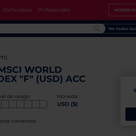
Particulares
Profesionales
ACCESO CL
Ver todos lo
2m)
MSCI WORLD
EX "F" (USD) ACC
vel de riesgo:
Moneda:
USD ($)
stos corrientes: