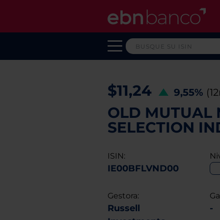
$11,24
9,55%
(1
OLD MUTUAL 
SELECTION IND
ISIN:
Ni
IE00BFLVND00
Gestora:
Ga
Russell
-