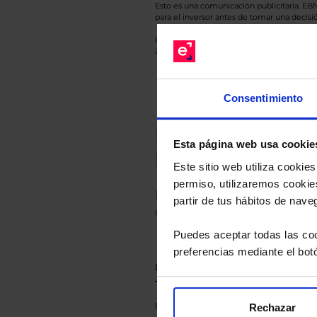
Esto es una comunicación publicitaria. E
para el inversor antes de tomar una decisió
Los datos de rentabilidad mostrados hacen r
anterior a Valor Liquidativo actual con rein
Consentimiento
Recomendad
Esta página web usa cookie
Le hacemos un
Este sitio web utiliza cooki
permiso, utilizaremos cookies
Descárguese el archivo
e ind
partir de tus hábitos de nave
de sus alternativas de Clases
Puedes aceptar todas las coo
preferencias mediante el bot
Rechazar