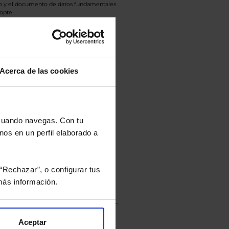
eto y el documento de datos fundamentales
opte.
culan de Valor Liquidativo de la sesión
tán en la divisa Euro.
Acerca de las cookies
rtera.
 cuando navegas. Con tu
nos en un perfil elaborado a
nviarán un estudio gratuito
“Rechazar”, o configurar tus
ás información.
Aceptar