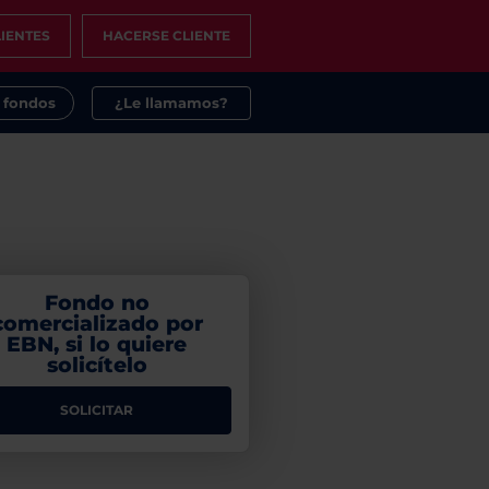
IENTES
HACERSE CLIENTE
s fondos
¿Le llamamos?
Fondo no
comercializado por
EBN, si lo quiere
solicítelo
SOLICITAR