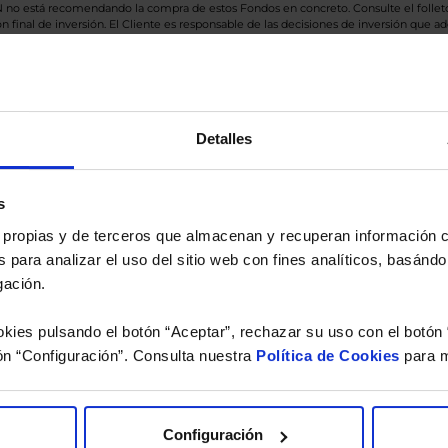
BN no está recomendando la compra de estos Fondos en concreto. Consulte el foll
n final de inversión. El Cliente es responsable de las decisiones de inversión que ad
eferencia a los Valores Liquidativos del Fondo al cierre de la última sesión, y se cal
versión de dividendos si el fondo es de reparto. Todas las rentabilidades mostradas es
Detalles
o.
s
 estudio gratuito de su ca
es propias y de terceros que almacenan y recuperan información
 para analizar el uso del sitio web con fines analíticos, basándo
íquenos los ISINs de sus Fondos y nuestros expertos le e
gación.
 Limpias con las que podrá ahorrar en sus costes.
kies pulsando el botón “Aceptar”, rechazar su uso con el botón 
ón “Configuración”. Consulta nuestra
Política de Cookies
para m
Configuración