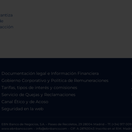
Documentación legal e Información Financiera
Gobierno Corporativo y Política de Remuneraciones
Tarifas, tipos de interés y comisiones
Servicio de Quejas y Reclamaciones
Canal Ético y de Acoso
Seguridad en la web
EBN Banco de Negocios, S.A. – Paseo de Recoletos, 29 28004 Madrid – Tf. (+34) 917 009 
www.ebnbanco.com – info@ebnbanco.com – CIF: A-28763043 Inscrito en el R.M. Madrid, T