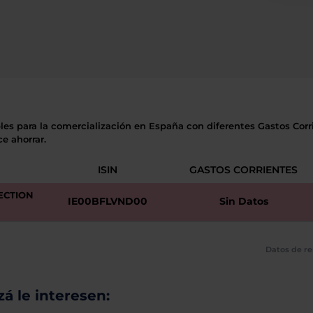
les para la comercialización en España con diferentes Gastos Corri
e ahorrar.
ISIN
GASTOS CORRIENTES
ECTION
IE00BFLVND00
Sin Datos
Datos de re
á le interesen: