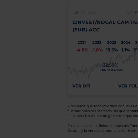
ES0174115016
CNMV:
CINVEST/NOGAL CAPITA
(EUR) ACC
2021
2022
2023
2024
2
-4,8%
-1,0%
18,3%
1,1%
2
22,50%
ÚLTIMOS 12 MESES
VER DFI
VER FOL
Y recuerde que toda inversión conlleva riesg
fluctuaciones del mercado, sin que rentabil
El Grupo EBN no puede garantizar que cual
En cada una de las fichas de nuestros Fond
Gestora y la entidad depositaria del mismo 