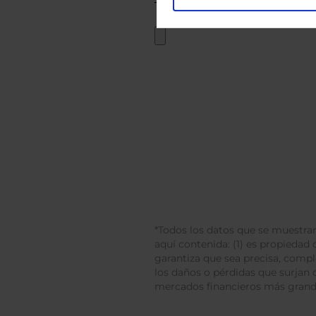
*Todos los datos que se muestran
aquí contenida: (1) es propiedad d
garantiza que sea precisa, comp
los daños o pérdidas que surjan 
mercados financieros más gran