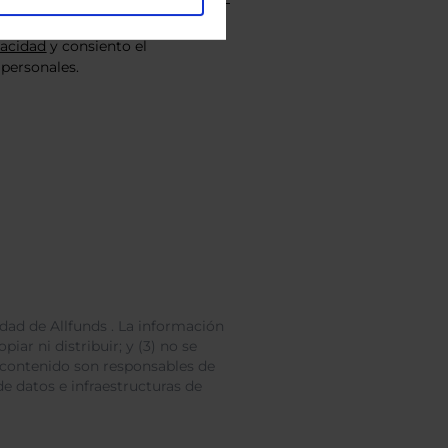
vacidad
y consiento el
personales.
dad de Allfunds . La información
iar ni distribuir; y (3) no se
 contenido son responsables de
e datos e infraestructuras de