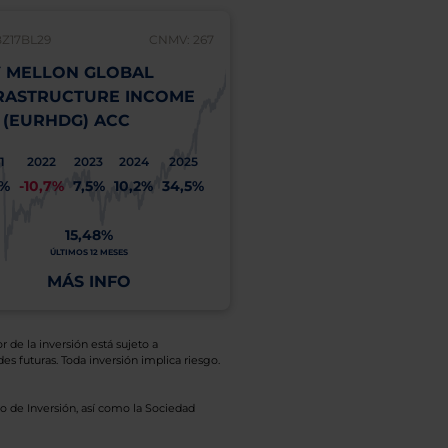
BZ17BL29
CNMV: 267
 MELLON GLOBAL
RASTRUCTURE INCOME
 (EURHDG) ACC
1
2022
2023
2024
2025
1%
-10,7%
7,5%
10,2%
34,5%
15,48%
ÚLTIMOS 12 MESES
MÁS INFO
r de la inversión está sujeto a
es futuras. Toda inversión implica riesgo.
o de Inversión, así como la Sociedad