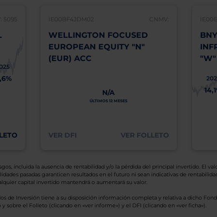
 5095
IE00BF4JDM02
CNMV:
IE00
L
WELLINGTON FOCUSED
BNY
EUROPEAN EQUITY "N"
INF
(EUR) ACC
"W"
025
1,6%
202
14,
N/A
ÚLTIMOS 12 MESES
LETO
VER DFI
VER FOLLETO
os, incluida la ausencia de rentabilidad y/o la pérdida del principal invertido. El valo
idades pasadas garanticen resultados en el futuro ni sean indicativas de rentabilidad
quier capital invertido mantendrá o aumentará su valor.
os de Inversión tiene a su disposición información completa y relativa a dicho Fond
y sobre el Folleto (clicando en «ver informe») y el DFI (clicando en «ver ficha»).