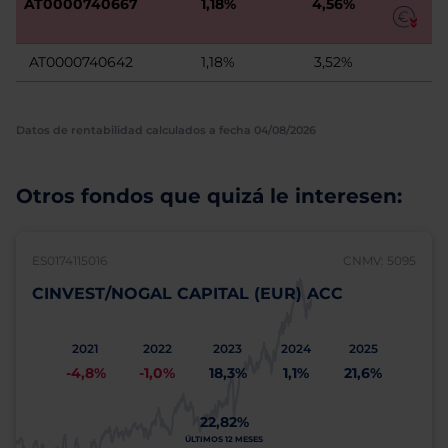
AT0000740667
1,18%
4,56%
AT0000740642
1,18%
3,52%
Datos de rentabilidad calculados a fecha 04/08/2026
Otros fondos que quizá le interesen:
ES0174115016
CNMV: 5095
CINVEST/NOGAL CAPITAL (EUR) ACC
2021
2022
2023
2024
2025
-4,8%
-1,0%
18,3%
1,1%
21,6%
22,82%
ÚLTIMOS 12 MESES