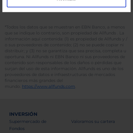
*Todos los datos que se muestran en EBN Banco, a menos
que se indique lo contrario, son propiedad de Allfunds . La
información aquí contenida: (1) es propiedad de Allfunds y /
o sus proveedores de contenido; (2) no se puede copiar ni
distribuir; y (3) no se garantiza que sea precisa, completa u
oportuna. Ni Allfunds ni EBN Banco ni sus proveedores de
contenido son responsables de los daños o pérdidas que
surjan del uso de esta información. Allfunds es uno de los
proveedores de datos e infraestructuras de mercados
financieros más grandes del
mundo.
https://www.allfunds.com
.
INVERSIÓN
Supermercado de
Valoramos su cartera
Fondos