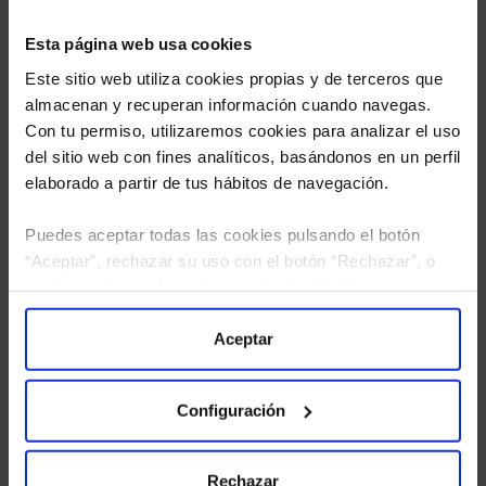
Esta página web usa cookies
Este sitio web utiliza cookies propias y de terceros que
almacenan y recuperan información cuando navegas.
Con tu permiso, utilizaremos cookies para analizar el uso
del sitio web con fines analíticos, basándonos en un perfil
elaborado a partir de tus hábitos de navegación.
Puedes aceptar todas las cookies pulsando el botón
“Aceptar”, rechazar su uso con el botón “Rechazar”, o
He leído
la política de privacidad
y consiento el
configurar tus preferencias mediante el botón
tratamiento de mis datos personales.
“Configuración”. Consulta nuestra
Política
de Cookies
para más información.
Aceptar
Configuración
Rechazar