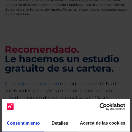
Liquidativos del Fondo al cierre de la última sesión, y se calculan de Valor
Liquidativo de la sesión anterior a Valor Liquidativo actual con reinversión de
dividendos si el fondo es de reparto. Todas las rentabilidades mostradas están
en la divisa Euro.
Recomendado.
Le hacemos un estudio
gratuito de su cartera.
Descárguese el archivo
e indíquenos los ISINs de
sus Fondos y nuestros expertos le enviarán un
estudio gratuito de sus alternativas de Clases
Limpias con las que podrá ahorrar en sus costes.
Consentimiento
Detalles
Acerca de las cookies