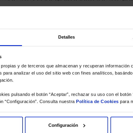
eferencia a los Valores Liquidativos del Fondo al cierre de la última sesión, y se cal
versión de dividendos si el fondo es de reparto. Todas las rentabilidades mostradas es
Detalles
o.
 estudio gratuito de su ca
s
es propias y de terceros que almacenan y recuperan información
 para analizar el uso del sitio web con fines analíticos, basándo
íquenos los ISINs de sus Fondos y nuestros expertos le e
gación.
 Limpias con las que podrá ahorrar en sus costes.
kies pulsando el botón “Aceptar”, rechazar su uso con el botón 
ón “Configuración”. Consulta nuestra
Política de Cookies
para m
Configuración