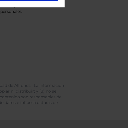
vacidad
y consiento el
personales.
dad de Allfunds . La información
iar ni distribuir; y (3) no se
 contenido son responsables de
e datos e infraestructuras de