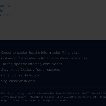
Documentación legal e Información Financiera
Gobierno Corporativo y Política de Remuneraciones
Tarifas, tipos de interés y comisiones
Servicio de Quejas y Reclamaciones
Canal Ético y de Acoso
Seguridad en la web
EBN Banco de Negocios, S.A. – Paseo de Recoletos, 29 28004 Madrid – Tf. (+34) 917 009 
www.ebnbanco.com – info@ebnbanco.com – CIF: A-28763043 Inscrito en el R.M. Madrid, T
Registro de Entidades del Banco de España con el nº 0211