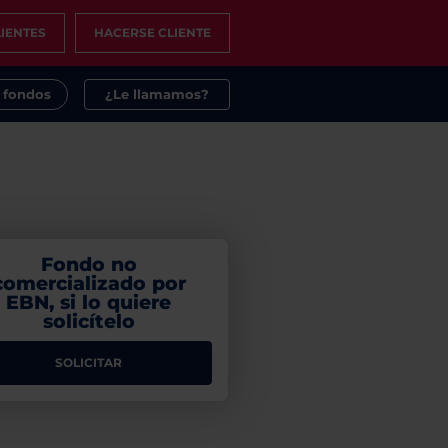
IENTES
HACERSE CLIENTE
s fondos
¿Le llamamos?
Fondo no
comercializado por
EBN, si lo quiere
solicítelo
SOLICITAR