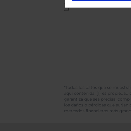
*Todos los datos que se muestran
aquí contenida: (1) es propiedad d
garantiza que sea precisa, comp
los daños o pérdidas que surjan 
mercados financieros más gran