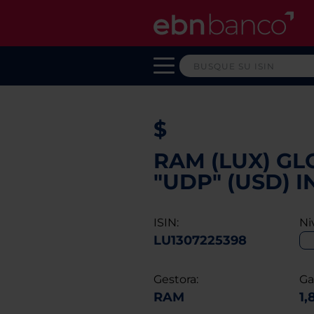
$
RAM (LUX) GL
"UDP" (USD) I
ISIN:
Ni
LU1307225398
Gestora:
Ga
RAM
1,