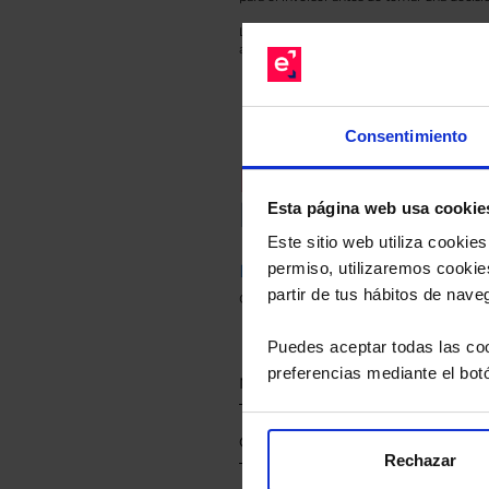
Los datos de rentabilidad mostrados hacen r
anterior a Valor Liquidativo actual con rein
Consentimiento
Recomendad
Le hacemos un
Esta página web usa cookie
Este sitio web utiliza cooki
permiso, utilizaremos cookies
Descárguese el archivo
e ind
partir de tus hábitos de nave
de sus alternativas de Clases
Puedes aceptar todas las coo
preferencias mediante el bot
Rechazar