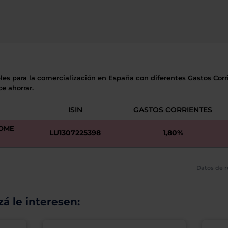
les para la comercialización en España con diferentes Gastos Corri
e ahorrar.
ISIN
GASTOS CORRIENTES
COME
LU1307225398
1,80%
Datos de r
á le interesen: