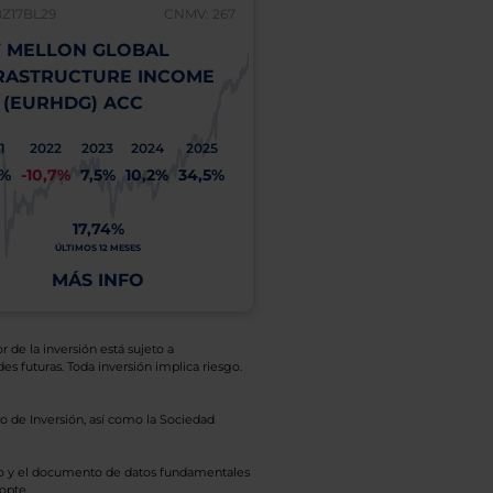
BZ17BL29
CNMV: 267
 MELLON GLOBAL
RASTRUCTURE INCOME
 (EURHDG) ACC
1
2022
2023
2024
2025
1%
-10,7%
7,5%
10,2%
34,5%
17,74%
ÚLTIMOS 12 MESES
MÁS INFO
r de la inversión está sujeto a
es futuras. Toda inversión implica riesgo.
o de Inversión, así como la Sociedad
eto y el documento de datos fundamentales
opte.