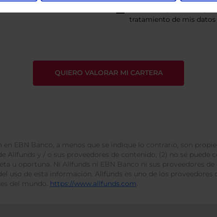
He leído
la política de pri
tratamiento de mis datos 
 en EBN Banco, a menos que se indique lo contrario, son propie
e Allfunds y / o sus proveedores de contenido; (2) no se puede cop
leta u oportuna. Ni Allfunds ni EBN Banco ni sus proveedores de
del uso de esta información. Allfunds es uno de los proveedores d
des del mundo.
https://www.allfunds.com
.