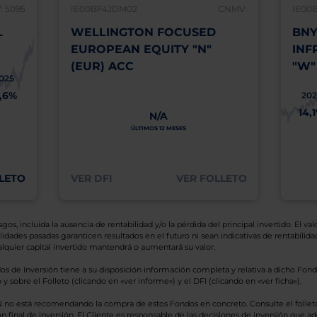
 5095
IE00BF4JDM02
CNMV:
IE00
L
WELLINGTON FOCUSED
BNY
EUROPEAN EQUITY "N"
INF
(EUR) ACC
"W"
025
1,6%
202
14,
N/A
ÚLTIMOS 12 MESES
LETO
VER DFI
VER FOLLETO
os, incluida la ausencia de rentabilidad y/o la pérdida del principal invertido. El valo
idades pasadas garanticen resultados en el futuro ni sean indicativas de rentabilidad
quier capital invertido mantendrá o aumentará su valor.
os de Inversión tiene a su disposición información completa y relativa a dicho Fond
y sobre el Folleto (clicando en «ver informe») y el DFI (clicando en «ver ficha»).
BN no está recomendando la compra de estos Fondos en concreto. Consulte el foll
n final de inversión. El Cliente es responsable de las decisiones de inversión que ad