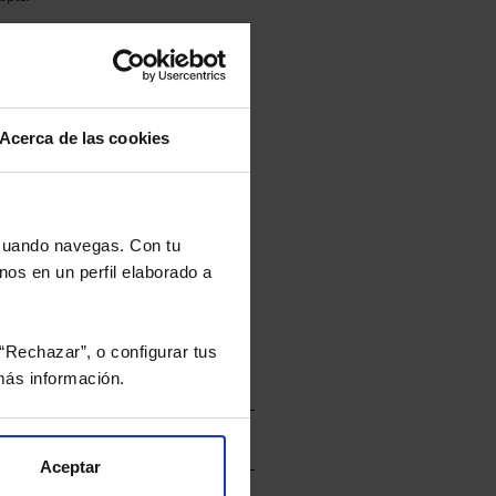
culan de Valor Liquidativo de la sesión
tán en la divisa Euro.
Acerca de las cookies
rtera.
 cuando navegas. Con tu
nos en un perfil elaborado a
nviarán un estudio gratuito
“Rechazar”, o configurar tus
ás información.
Aceptar