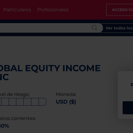
Particulares
Profesionales
ACCESO CL
Ver todos lo
OBAL EQUITY INCOME
NC
vel de riesgo:
Moneda:
USD ($)
stos corrientes:
80%