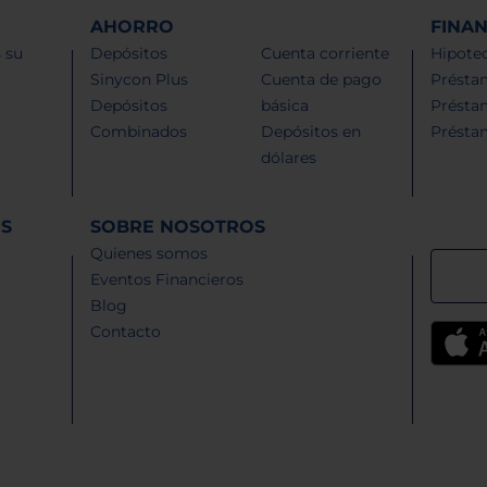
AHORRO
FINA
 su
Depósitos
Cuenta corriente
Hipotec
Sinycon Plus
Cuenta de pago
Présta
Depósitos
básica
Présta
Combinados
Depósitos en
Présta
dólares
ES
SOBRE NOSOTROS
Quienes somos
Eventos Financieros
Blog
Contacto