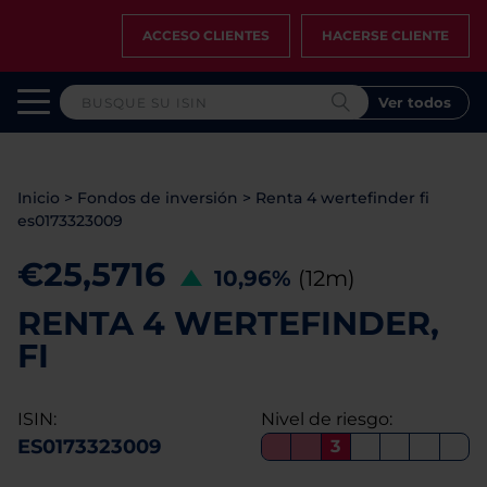
ACCESO CLIENTES
HACERSE CLIENTE
Ver todos
Inicio
>
Fondos de inversión
>
Renta 4 wertefinder fi
es0173323009
€25,5716
10,96%
(12m)
RENTA 4 WERTEFINDER,
FI
ISIN:
Nivel de riesgo:
ES0173323009
3