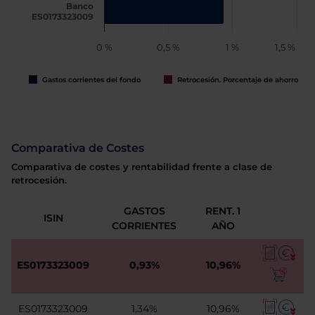
Banco
ES0173323009
0 %
0,5 %
1 %
1,5 %
Gastos corrientes del fondo
Retrocesión. Porcentaje de ahorro
Comparativa de Costes
Comparativa de costes y rentabilidad frente a clase de
retrocesión.
GASTOS
RENT. 1
ISIN
CORRIENTES
AÑO
ES0173323009
0,93%
10,96%
ES0173323009
1,34%
10,96%