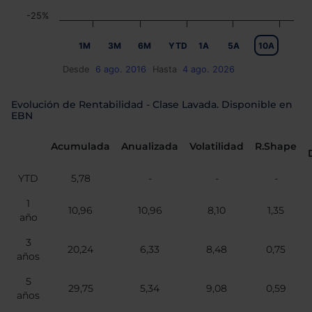
-25%
1M
3M
6M
YTD
1A
5A
10A
Desde
6 ago. 2016
Hasta
4 ago. 2026
Evolución de Rentabilidad - Clase Lavada. Disponible en
EBN
Acumulada
Anualizada
Volatilidad
R.Shape
YTD
5,78
-
-
-
1
10,96
10,96
8,10
1,35
año
3
20,24
6,33
8,48
0,75
años
5
29,75
5,34
9,08
0,59
años