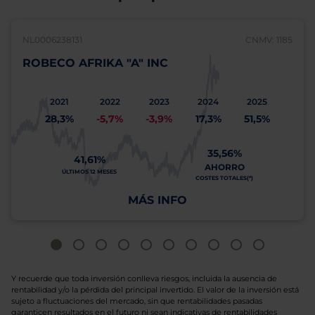
NL0006238131
CNMV: 1185
ROBECO AFRIKA "A" INC
2021
2022
2023
2024
2025
28,3%
-5,7%
-3,9%
17,3%
51,5%
35,56%
41,61%
AHORRO
ÚLTIMOS 12 MESES
COSTES TOTALES(*)
MÁS INFO
Y recuerde que toda inversión conlleva riesgos, incluida la ausencia de
rentabilidad y/o la pérdida del principal invertido. El valor de la inversión está
sujeto a fluctuaciones del mercado, sin que rentabilidades pasadas
garanticen resultados en el futuro ni sean indicativas de rentabilidades