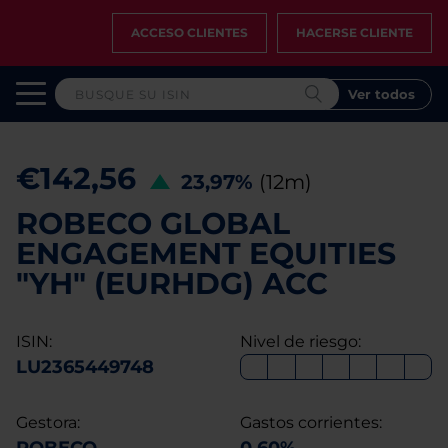
ACCESO CLIENTES
HACERSE CLIENTE
Ver todos
€142,56
23,97%
(12m)
ROBECO GLOBAL
ENGAGEMENT EQUITIES
"YH" (EURHDG) ACC
ISIN:
Nivel de riesgo:
LU2365449748
Gestora:
Gastos corrientes: