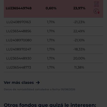
LU2365449748
0,60%
23,97%
LU2408970163
1,71%
-21,23%
LU2365448856
1,71%
22,49%
LU2408970080
1,71%
-21,10%
LU2408970247
1,71%
-18,33%
LU2365448930
1,71%
20,00%
LU2365448773
1,71%
11,38%
Ver más clases
Datos de rentabilidad calculados a fecha 05/08/2026
Otros fondos que quizá le interesen: