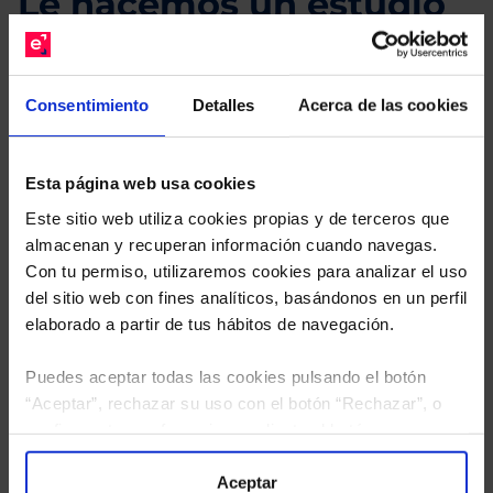
Le hacemos un estudio
gratuito de su cartera.
Descárguese el archivo
e indíquenos los ISINs de
Consentimiento
Detalles
Acerca de las cookies
sus Fondos y nuestros expertos le enviarán un
estudio gratuito de sus alternativas de Clases
Limpias con las que podrá ahorrar en sus costes.
Esta página web usa cookies
Este sitio web utiliza cookies propias y de terceros que
almacenan y recuperan información cuando navegas.
Con tu permiso, utilizaremos cookies para analizar el uso
del sitio web con fines analíticos, basándonos en un perfil
elaborado a partir de tus hábitos de navegación.
Puedes aceptar todas las cookies pulsando el botón
“Aceptar”, rechazar su uso con el botón “Rechazar”, o
configurar tus preferencias mediante el botón
“Configuración”. Consulta nuestra
Política
de Cookies
para más información.
Aceptar