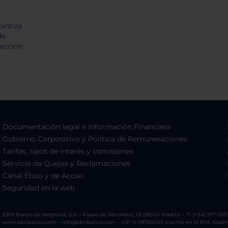
Documentación legal e Información Financiera
Gobierno Corporativo y Política de Remuneraciones
Tarifas, tipos de interés y comisiones
Servicio de Quejas y Reclamaciones
Canal Ético y de Acoso
Seguridad en la web
EBN Banco de Negocios, S.A. – Paseo de Recoletos, 29 28004 Madrid – Tf. (+34) 917 009 
www.ebnbanco.com – info@ebnbanco.com – CIF: A-28763043 Inscrito en el R.M. Madrid, T