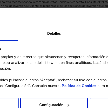
BN no está recomendando la compra de estos Fondos en concreto. Consulte el foll
n final de inversión. El Cliente es responsable de las decisiones de inversión que ad
eferencia a los Valores Liquidativos del Fondo al cierre de la última sesión, y se cal
versión de dividendos si el fondo es de reparto. Todas las rentabilidades mostradas es
Detalles
o.
s
 estudio gratuito de su ca
es propias y de terceros que almacenan y recuperan información
 para analizar el uso del sitio web con fines analíticos, basándo
íquenos los ISINs de sus Fondos y nuestros expertos le e
gación.
 Limpias con las que podrá ahorrar en sus costes.
kies pulsando el botón “Aceptar”, rechazar su uso con el botón 
ón “Configuración”. Consulta nuestra
Política de Cookies
para m
Configuración