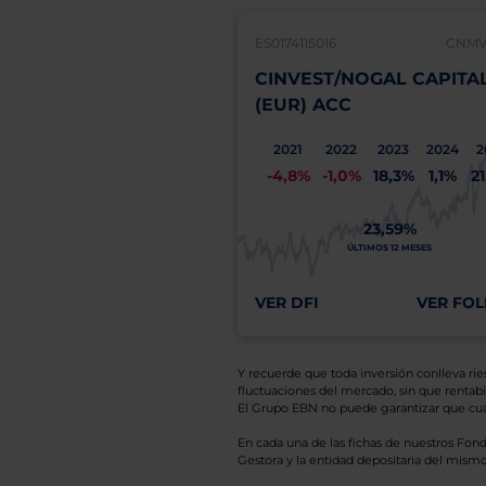
ES0174115016
CNMV:
CINVEST/NOGAL CAPITA
(EUR) ACC
2021
2022
2023
2024
2
-4,8%
-1,0%
18,3%
1,1%
2
23,59%
ÚLTIMOS 12 MESES
VER DFI
VER FOL
Y recuerde que toda inversión conlleva riesg
fluctuaciones del mercado, sin que rentabil
El Grupo EBN no puede garantizar que cual
En cada una de las fichas de nuestros Fond
Gestora y la entidad depositaria del mismo 