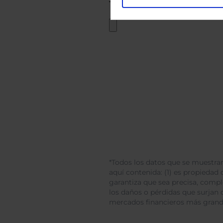
*Todos los datos que se muestran
aquí contenida: (1) es propiedad d
garantiza que sea precisa, comp
los daños o pérdidas que surjan 
mercados financieros más gran