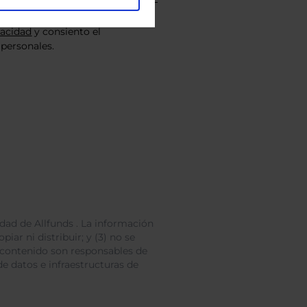
vacidad
y consiento el
personales.
dad de Allfunds . La información
iar ni distribuir; y (3) no se
 contenido son responsables de
e datos e infraestructuras de