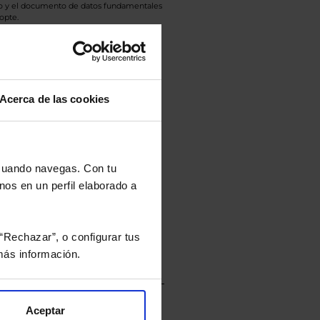
eto y el documento de datos fundamentales
opte.
culan de Valor Liquidativo de la sesión
tán en la divisa Euro.
Acerca de las cookies
rtera.
 cuando navegas. Con tu
nos en un perfil elaborado a
nviarán un estudio gratuito
“Rechazar”, o configurar tus
ás información.
Aceptar