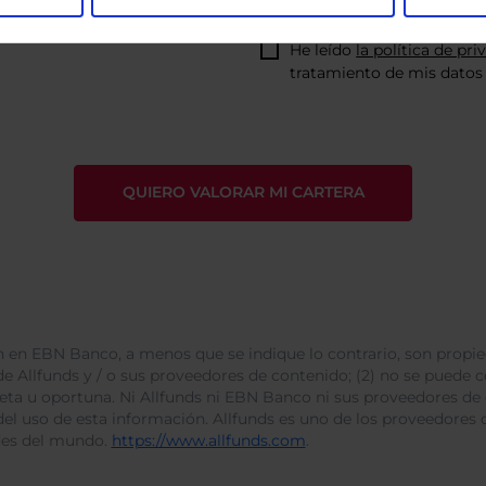
He leído
la política de pri
tratamiento de mis datos 
 en EBN Banco, a menos que se indique lo contrario, son propie
e Allfunds y / o sus proveedores de contenido; (2) no se puede cop
leta u oportuna. Ni Allfunds ni EBN Banco ni sus proveedores de
del uso de esta información. Allfunds es uno de los proveedores d
des del mundo.
https://www.allfunds.com
.