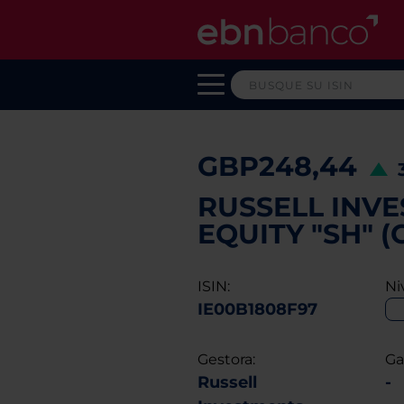
GBP248,44
RUSSELL INV
EQUITY "SH" (
ISIN:
Ni
IE00B1808F97
Gestora:
Ga
Russell
-