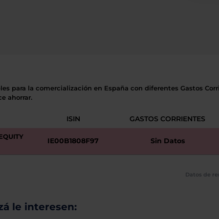
les para la comercialización en España con diferentes Gastos Corri
e ahorrar.
ISIN
GASTOS CORRIENTES
EQUITY
IE00B1808F97
Sin Datos
Datos de re
á le interesen: