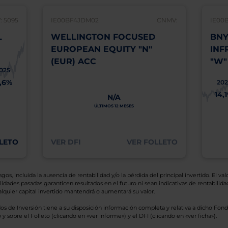
 5095
IE00BF4JDM02
CNMV:
IE00
L
WELLINGTON FOCUSED
BNY
EUROPEAN EQUITY "N"
INF
(EUR) ACC
"W"
025
1,6%
202
14,
N/A
ÚLTIMOS 12 MESES
LETO
VER DFI
VER FOLLETO
os, incluida la ausencia de rentabilidad y/o la pérdida del principal invertido. El valo
idades pasadas garanticen resultados en el futuro ni sean indicativas de rentabilidad
quier capital invertido mantendrá o aumentará su valor.
os de Inversión tiene a su disposición información completa y relativa a dicho Fond
y sobre el Folleto (clicando en «ver informe») y el DFI (clicando en «ver ficha»).