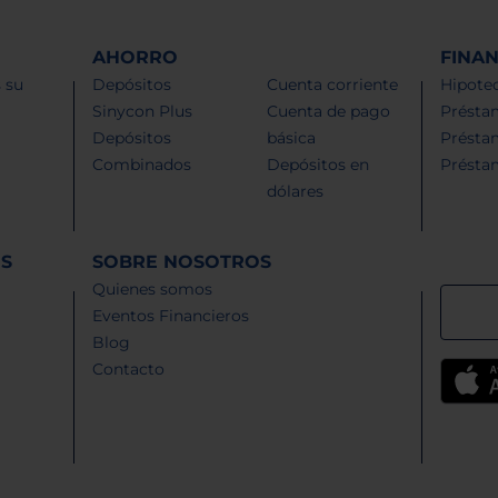
AHORRO
FINA
 su
Depósitos
Cuenta corriente
Hipotec
Sinycon Plus
Cuenta de pago
Présta
Depósitos
básica
Présta
Combinados
Depósitos en
Présta
dólares
ES
SOBRE NOSOTROS
Quienes somos
Eventos Financieros
Blog
Contacto