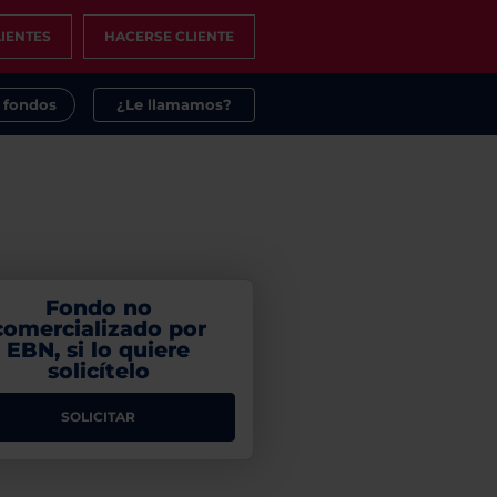
IENTES
HACERSE CLIENTE
s fondos
¿Le llamamos?
Fondo no
comercializado por
EBN, si lo quiere
solicítelo
SOLICITAR