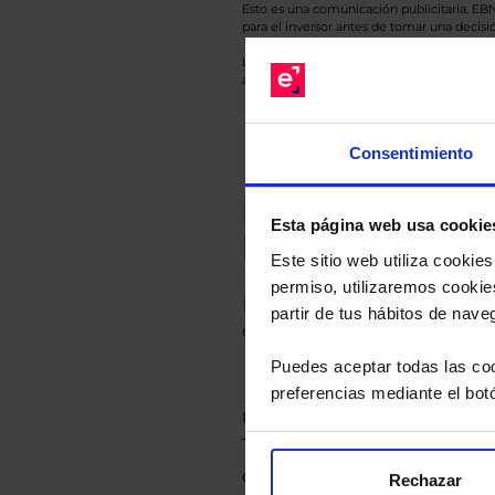
Esto es una comunicación publicitaria. E
para el inversor antes de tomar una decisió
Los datos de rentabilidad mostrados hacen r
anterior a Valor Liquidativo actual con rein
Consentimiento
Recomendad
Esta página web usa cookie
Le hacemos un
Este sitio web utiliza cooki
permiso, utilizaremos cookies
Descárguese el archivo
e ind
partir de tus hábitos de nave
de sus alternativas de Clases
Puedes aceptar todas las coo
preferencias mediante el bot
Rechazar