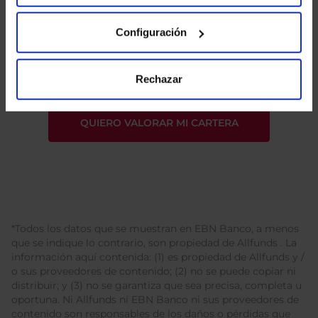
He leído
la política de privacidad
y consiento el
Configuración
tratamiento de mis datos personales.
Rechazar
*Todos los datos que se muestran en EBN Banco, a menos
que se indique lo contrario, son propiedad de Allfunds . La
información aquí contenida: (1) es propiedad de Allfunds y /
o sus proveedores de contenido; (2) no se puede copiar ni
distribuir; y (3) no se garantiza que sea precisa, completa u
oportuna. Ni Allfunds ni EBN Banco ni sus proveedores de
contenido son responsables de los daños o pérdidas que