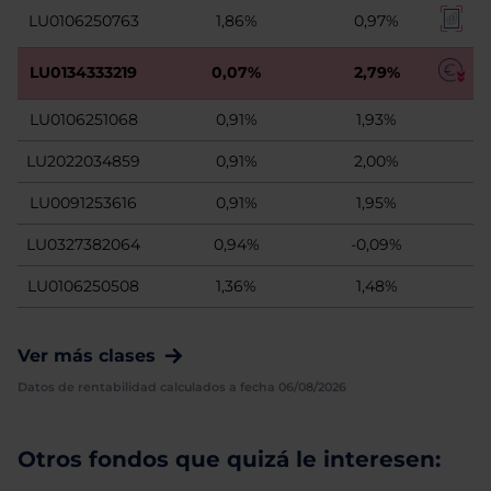
LU0106250763
1,86%
0,97%
LU0134333219
0,07%
2,79%
LU0106251068
0,91%
1,93%
LU2022034859
0,91%
2,00%
LU0091253616
0,91%
1,95%
LU0327382064
0,94%
-0,09%
LU0106250508
1,36%
1,48%
Ver más clases
Datos de rentabilidad calculados a fecha 06/08/2026
Otros fondos que quizá le interesen: