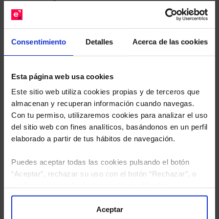
gratuito de su cartera.
Descárguese el archivo
e indíquenos los ISINs de
Consentimiento
Detalles
Acerca de las cookies
sus Fondos y nuestros expertos le enviarán un
estudio gratuito de sus alternativas de Clases
Limpias con las que podrá ahorrar en sus costes.
Esta página web usa cookies
Este sitio web utiliza cookies propias y de terceros que
almacenan y recuperan información cuando navegas.
Con tu permiso, utilizaremos cookies para analizar el uso
del sitio web con fines analíticos, basándonos en un perfil
elaborado a partir de tus hábitos de navegación.
Puedes aceptar todas las cookies pulsando el botón
“Aceptar”, rechazar su uso con el botón “Rechazar”, o
configurar tus preferencias mediante el botón
“Configuración”. Consulta nuestra
Política
de Cookies
para más información.
Aceptar