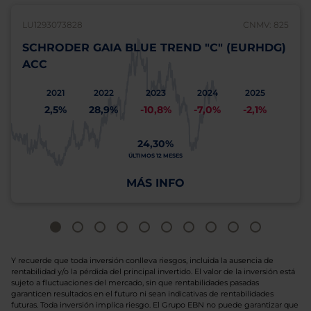
LU1293073828
CNMV: 825
SCHRODER GAIA BLUE TREND "C" (EURHDG)
ACC
2021
2022
2023
2024
2025
2,5%
28,9%
-10,8%
-7,0%
-2,1%
24,30%
ÚLTIMOS 12 MESES
MÁS INFO
Y recuerde que toda inversión conlleva riesgos, incluida la ausencia de
rentabilidad y/o la pérdida del principal invertido. El valor de la inversión está
sujeto a fluctuaciones del mercado, sin que rentabilidades pasadas
garanticen resultados en el futuro ni sean indicativas de rentabilidades
futuras. Toda inversión implica riesgo. El Grupo EBN no puede garantizar que