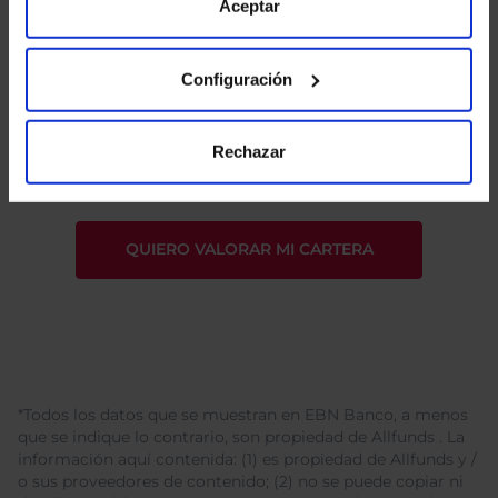
de Cookies
para más información.
Aceptar
Configuración
He leído
la política de privacidad
y consiento el
tratamiento de mis datos personales.
Rechazar
*Todos los datos que se muestran en EBN Banco, a menos
que se indique lo contrario, son propiedad de Allfunds . La
información aquí contenida: (1) es propiedad de Allfunds y /
o sus proveedores de contenido; (2) no se puede copiar ni