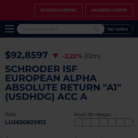
ACCESO CLIENTES
HACERSE CLIENTE
Ver todos
$92,8597
-2,22%
(12m)
SCHRODER ISF
EUROPEAN ALPHA
ABSOLUTE RETURN "A1"
(USDHDG) ACC A
ISIN:
Nivel de riesgo:
LU2630825912