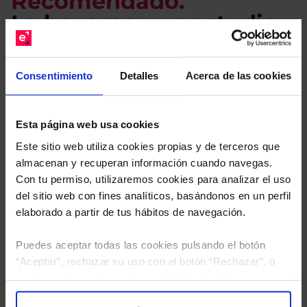
Recomendado.
Le hacemos un estudio
gratuito de su cartera.
Consentimiento
Detalles
Acerca de las cookies
Descárguese el archivo
e indíquenos los ISINs de
sus Fondos y nuestros expertos le enviarán un
estudio gratuito de sus alternativas de Clases
Esta página web usa cookies
Limpias con las que podrá ahorrar en sus costes.
Este sitio web utiliza cookies propias y de terceros que
almacenan y recuperan información cuando navegas.
Con tu permiso, utilizaremos cookies para analizar el uso
del sitio web con fines analíticos, basándonos en un perfil
elaborado a partir de tus hábitos de navegación.
Puedes aceptar todas las cookies pulsando el botón
“Aceptar”, rechazar su uso con el botón “Rechazar”, o
configurar tus preferencias mediante el botón
“Configuración”. Consulta nuestra
Política