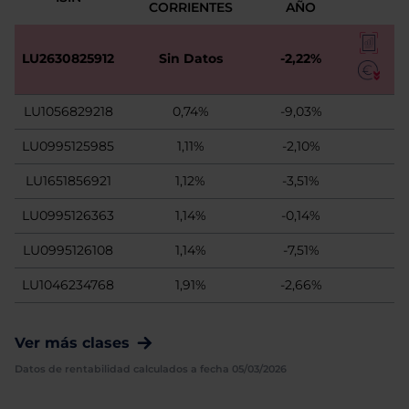
CORRIENTES
AÑO
LU2630825912
Sin Datos
-2,22%
LU1056829218
0,74%
-9,03%
LU0995125985
1,11%
-2,10%
LU1651856921
1,12%
-3,51%
LU0995126363
1,14%
-0,14%
LU0995126108
1,14%
-7,51%
LU1046234768
1,91%
-2,66%
Ver más clases
Datos de rentabilidad calculados a fecha 05/03/2026