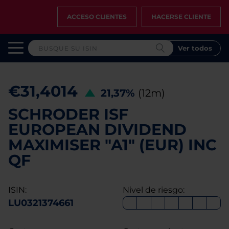
ACCESO CLIENTES
HACERSE CLIENTE
Ver todos
€31,4014
21,37%
(12m)
SCHRODER ISF
EUROPEAN DIVIDEND
MAXIMISER "A1" (EUR) INC
QF
ISIN:
Nivel de riesgo:
LU0321374661