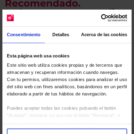
Recomendado.
Le hacemos un estudio
gratuito de su cartera.
Consentimiento
Detalles
Acerca de las cookies
Descárguese el archivo
e indíquenos los ISINs de
sus Fondos y nuestros expertos le enviarán un
estudio gratuito de sus alternativas de Clases
Esta página web usa cookies
Limpias con las que podrá ahorrar en sus costes.
Este sitio web utiliza cookies propias y de terceros que
almacenan y recuperan información cuando navegas.
Con tu permiso, utilizaremos cookies para analizar el uso
del sitio web con fines analíticos, basándonos en un perfil
elaborado a partir de tus hábitos de navegación.
Puedes aceptar todas las cookies pulsando el botón
“Aceptar”, rechazar su uso con el botón “Rechazar”, o
configurar tus preferencias mediante el botón
“Configuración”. Consulta nuestra
Política