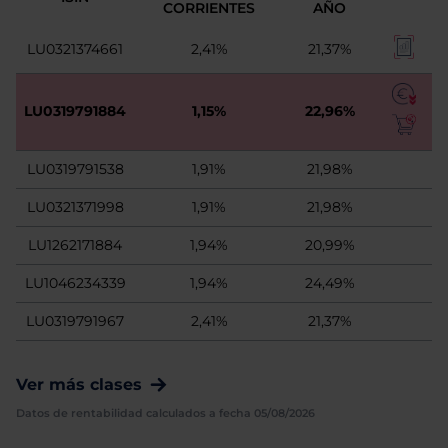
CORRIENTES
AÑO
LU0321374661
2,41%
21,37%
LU0319791884
1,15%
22,96%
LU0319791538
1,91%
21,98%
LU0321371998
1,91%
21,98%
LU1262171884
1,94%
20,99%
LU1046234339
1,94%
24,49%
LU0319791967
2,41%
21,37%
Ver más clases
Datos de rentabilidad calculados a fecha 05/08/2026