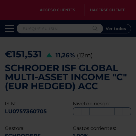
ACCESO CLIENTES
HACERSE CLIENTE
Ver todos
€151,531
11,26%
(12m)
SCHRODER ISF GLOBAL
MULTI-ASSET INCOME "C"
(EUR HEDGED) ACC
ISIN:
Nivel de riesgo:
LU0757360705
Gestora:
Gastos corrientes: