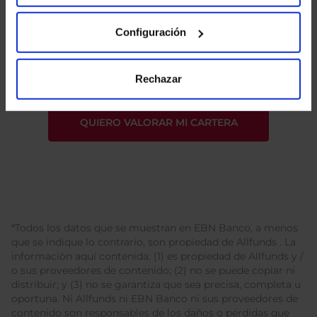
He leído
la política de privacidad
y consiento el
Configuración
tratamiento de mis datos personales.
Rechazar
*Todos los datos que se muestran en EBN Banco, a menos
que se indique lo contrario, son propiedad de Allfunds . La
información aquí contenida: (1) es propiedad de Allfunds y /
o sus proveedores de contenido; (2) no se puede copiar ni
distribuir; y (3) no se garantiza que sea precisa, completa u
oportuna. Ni Allfunds ni EBN Banco ni sus proveedores de
contenido son responsables de los daños o pérdidas que