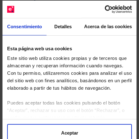
gratuito de su cartera.
Descárguese el archivo
e indíquenos los ISINs de
Consentimiento
Detalles
Acerca de las cookies
sus Fondos y nuestros expertos le enviarán un
estudio gratuito de sus alternativas de Clases
Limpias con las que podrá ahorrar en sus costes.
Esta página web usa cookies
Este sitio web utiliza cookies propias y de terceros que
almacenan y recuperan información cuando navegas.
Con tu permiso, utilizaremos cookies para analizar el uso
del sitio web con fines analíticos, basándonos en un perfil
elaborado a partir de tus hábitos de navegación.
Puedes aceptar todas las cookies pulsando el botón
“Aceptar”, rechazar su uso con el botón “Rechazar”, o
configurar tus preferencias mediante el botón
“Configuración”. Consulta nuestra
Política
de Cookies
para más información.
Aceptar