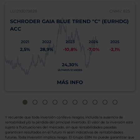
LU1293073828
CNMV: 825
SCHRODER GAIA BLUE TREND "C" (EURHDG)
ACC
2021
2022
2023
2024
2025
2,5%
28,9%
-10,8%
-7,0%
-2,1%
24,30%
ÚLTIMOS 12 MESES
MÁS INFO
Y recuerde que toda inversión conlleva riesgos, incluida la ausencia de
rentabilidad y/o la pérdida del principal invertido. El valor de la inversión está
sujeto a fluctuaciones del mercado, sin que rentabilidades pasadas
garanticen resultados en el futuro ni sean indicativas de rentabilidades
futuras. Toda inversión implica riesgo. El Grupo EBN no puede garantizar que