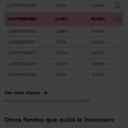
LU0757360705
1,00%
11,26%
LU0798851183
0,08%
14,69%
LU0879621992
0,08%
14,69%
LU1806361371
0,71%
14,03%
LU0757359871
0,97%
13,70%
LU0757360374
0,97%
13,69%
LU0757361265
1,00%
11,23%
Ver más clases
Datos de rentabilidad calculados a fecha 06/08/2026
Otros fondos que quizá le interesen: