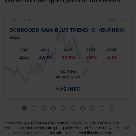
Otros fondos que quizá le interesen:
LU1293073828
CNMV: 825
SCHRODER GAIA BLUE TREND "C" (EURHDG)
ACC
2021
2022
2023
2024
2025
2,5%
28,9%
-10,8%
-7,0%
-2,1%
24,30%
ÚLTIMOS 12 MESES
MÁS INFO
Y recuerde que toda inversión conlleva riesgos, incluida la ausencia de
rentabilidad y/o la pérdida del principal invertido. El valor de la inversión está
sujeto a fluctuaciones del mercado, sin que rentabilidades pasadas