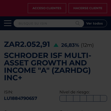
ACCESO CLIENTES
HACERSE CLIENTE
Ver todos
ZAR2.052,91
26,83%
(12m)
SCHRODER ISF MULTI-
ASSET GROWTH AND
INCOME "A" (ZARHDG)
INC+
ISIN:
Nivel de riesgo:
LU1884790657