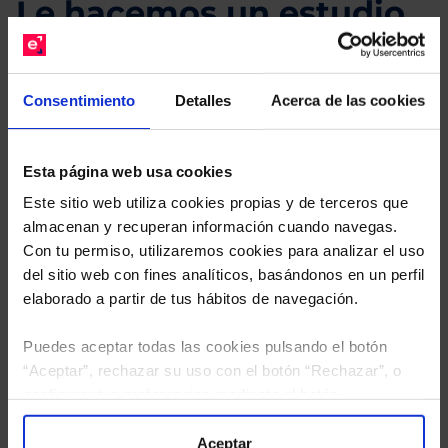
Le hacemos un estudio
gratuito de su cartera.
Descárguese el archivo
e indíquenos los ISINs de
Consentimiento
Detalles
Acerca de las cookies
sus Fondos y nuestros expertos le enviarán un
estudio gratuito de sus alternativas de Clases
Limpias con las que podrá ahorrar en sus costes.
Esta página web usa cookies
Este sitio web utiliza cookies propias y de terceros que
almacenan y recuperan información cuando navegas.
Con tu permiso, utilizaremos cookies para analizar el uso
del sitio web con fines analíticos, basándonos en un perfil
elaborado a partir de tus hábitos de navegación.
Puedes aceptar todas las cookies pulsando el botón
“Aceptar”, rechazar su uso con el botón “Rechazar”, o
configurar tus preferencias mediante el botón
“Configuración”. Consulta nuestra
Política
de Cookies
para más información.
Aceptar