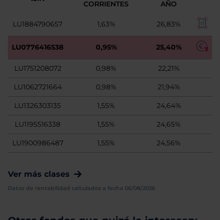
CORRIENTES
AÑO
LU1884790657
1,63%
26,83%
LU0776416538
0,95%
25,40%
LU1751208072
0,98%
22,21%
LU1062721664
0,98%
21,94%
LU1326303135
1,55%
24,64%
LU1195516338
1,55%
24,65%
LU1900986487
1,55%
24,56%
Ver más clases
Datos de rentabilidad calculados a fecha 06/08/2026