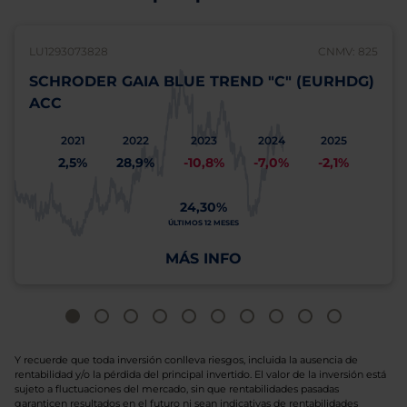
LU1293073828
CNMV: 825
SCHRODER GAIA BLUE TREND "C" (EURHDG)
ACC
2021
2022
2023
2024
2025
2,5%
28,9%
-10,8%
-7,0%
-2,1%
24,30%
ÚLTIMOS 12 MESES
MÁS INFO
Y recuerde que toda inversión conlleva riesgos, incluida la ausencia de
rentabilidad y/o la pérdida del principal invertido. El valor de la inversión está
sujeto a fluctuaciones del mercado, sin que rentabilidades pasadas
garanticen resultados en el futuro ni sean indicativas de rentabilidades