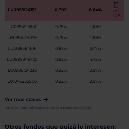
LU0995124152
0,79%
6,64%
LU0995123931
0,79%
4,68%
LU0995124079
0,79%
4,68%
LU1388564616
0,82%
2,47%
LU0995846705
0,82%
4,72%
LU0995124236
0,82%
2,67%
LU1046235906
0,82%
2,67%
Ver más clases
Datos de rentabilidad calculados a fecha 06/08/2026
Otros fondos que quizá le interesen: