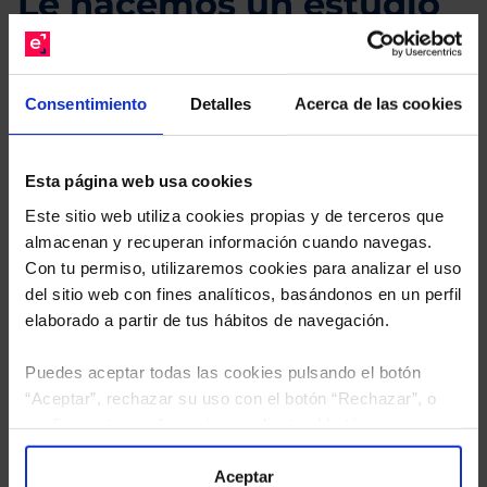
Le hacemos un estudio
gratuito de su cartera.
Descárguese el archivo
e indíquenos los ISINs de
Consentimiento
Detalles
Acerca de las cookies
sus Fondos y nuestros expertos le enviarán un
estudio gratuito de sus alternativas de Clases
Limpias con las que podrá ahorrar en sus costes.
Esta página web usa cookies
Este sitio web utiliza cookies propias y de terceros que
almacenan y recuperan información cuando navegas.
Con tu permiso, utilizaremos cookies para analizar el uso
del sitio web con fines analíticos, basándonos en un perfil
elaborado a partir de tus hábitos de navegación.
Puedes aceptar todas las cookies pulsando el botón
“Aceptar”, rechazar su uso con el botón “Rechazar”, o
configurar tus preferencias mediante el botón
“Configuración”. Consulta nuestra
Política
de Cookies
para más información.
Aceptar