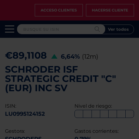
ACCESO CLIENTES
HACERSE CLIENTE
Ver todos
€89,1108
6,64%
(12m)
SCHRODER ISF
STRATEGIC CREDIT "C"
(EUR) INC SV
ISIN:
Nivel de riesgo:
LU0995124152
Gestora:
Gastos corrientes: