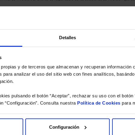
eferencia a los Valores Liquidativos del Fondo al cierre de la última sesión, y se cal
versión de dividendos si el fondo es de reparto. Todas las rentabilidades mostradas es
Detalles
o.
 estudio gratuito de su ca
s
es propias y de terceros que almacenan y recuperan información
 para analizar el uso del sitio web con fines analíticos, basándo
íquenos los ISINs de sus Fondos y nuestros expertos le e
gación.
 Limpias con las que podrá ahorrar en sus costes.
kies pulsando el botón “Aceptar”, rechazar su uso con el botón 
ón “Configuración”. Consulta nuestra
Política de Cookies
para m
Configuración