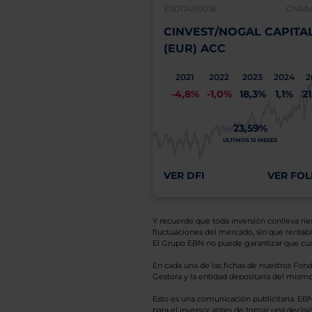
ES0174115016
CNMV:
CINVEST/NOGAL CAPITA
(EUR) ACC
2021
2022
2023
2024
2
-4,8%
-1,0%
18,3%
1,1%
2
23,59%
ÚLTIMOS 12 MESES
VER DFI
VER FOL
Y recuerde que toda inversión conlleva riesg
fluctuaciones del mercado, sin que rentabil
El Grupo EBN no puede garantizar que cual
En cada una de las fichas de nuestros Fond
Gestora y la entidad depositaria del mismo 
Esto es una comunicación publicitaria. E
para el inversor antes de tomar una decisió