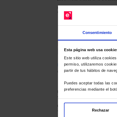
Los datos de rentabilidad mostrados hacen r
anterior a Valor Liquidativo actual con rein
Consentimiento
Recomendad
Le hacemos un
Esta página web usa cookie
Este sitio web utiliza cooki
permiso, utilizaremos cookies
Descárguese el archivo
e ind
partir de tus hábitos de nave
de sus alternativas de Clases
Puedes aceptar todas las coo
preferencias mediante el bot
Rechazar