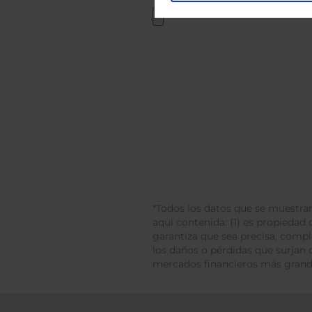
*Todos los datos que se muestran
aquí contenida: (1) es propiedad d
garantiza que sea precisa, comp
los daños o pérdidas que surjan 
mercados financieros más gran