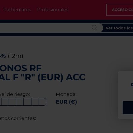
Particulares
Profesionales
ACCESO CL
Ver todos lo
4%
(12m)
RONOS RF
L F "R" (EUR) ACC
vel de riesgo:
Moneda:
EUR (€)
stos corrientes: