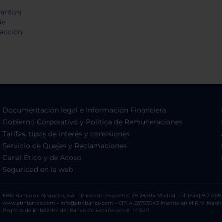
Documentación legal e Información Financiera
Gobierno Corporativo y Política de Remuneraciones
Tarifas, tipos de interés y comisiones
Servicio de Quejas y Reclamaciones
Canal Ético y de Acoso
Seguridad en la web
EBN Banco de Negocios, S.A. – Paseo de Recoletos, 29 28004 Madrid – Tf. (+34) 917 009 
www.ebnbanco.com – info@ebnbanco.com – CIF: A-28763043 Inscrito en el R.M. Madrid, T
Registro de Entidades del Banco de España con el nº 0211