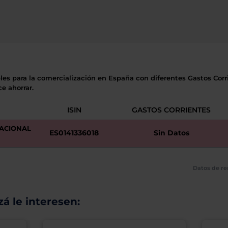
les para la comercialización en España con diferentes Gastos Corri
e ahorrar.
ISIN
GASTOS CORRIENTES
NACIONAL
ES0141336018
Sin Datos
Datos de re
á le interesen: