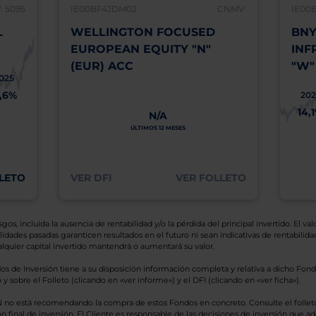
 5095
IE00BF4JDM02
CNMV:
IE00
L
WELLINGTON FOCUSED
BNY
EUROPEAN EQUITY "N"
INF
(EUR) ACC
"W"
025
1,6%
202
14,
N/A
ÚLTIMOS 12 MESES
LETO
VER DFI
VER FOLLETO
os, incluida la ausencia de rentabilidad y/o la pérdida del principal invertido. El valo
idades pasadas garanticen resultados en el futuro ni sean indicativas de rentabilidad
quier capital invertido mantendrá o aumentará su valor.
os de Inversión tiene a su disposición información completa y relativa a dicho Fond
y sobre el Folleto (clicando en «ver informe») y el DFI (clicando en «ver ficha»).
BN no está recomendando la compra de estos Fondos en concreto. Consulte el foll
n final de inversión. El Cliente es responsable de las decisiones de inversión que ad