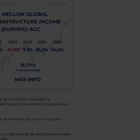
BZ17BL29
CNMV: 267
 MELLON GLOBAL
RASTRUCTURE INCOME
 (EURHDG) ACC
1
2022
2023
2024
2025
1%
-10,7%
7,5%
10,2%
34,5%
16,70%
ÚLTIMOS 12 MESES
MÁS INFO
r de la inversión está sujeto a
es futuras. Toda inversión implica riesgo.
o de Inversión, así como la Sociedad
eto y el documento de datos fundamentales
opte.