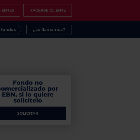
IENTES
HACERSE CLIENTE
s fondos
¿Le llamamos?
Fondo no
comercializado por
EBN, si lo quiere
solicítelo
SOLICITAR