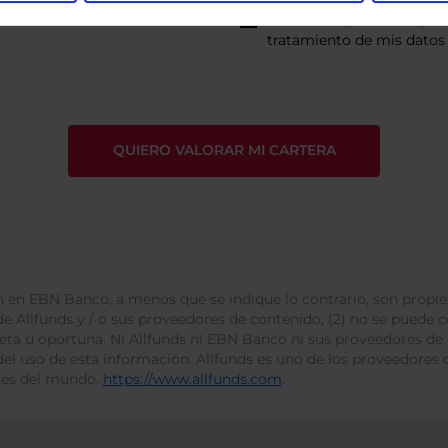
He leído
la política de pri
tratamiento de mis datos 
 en EBN Banco, a menos que se indique lo contrario, son propie
e Allfunds y / o sus proveedores de contenido; (2) no se puede cop
leta u oportuna. Ni Allfunds ni EBN Banco ni sus proveedores de
del uso de esta información. Allfunds es uno de los proveedores d
des del mundo.
https://www.allfunds.com
.