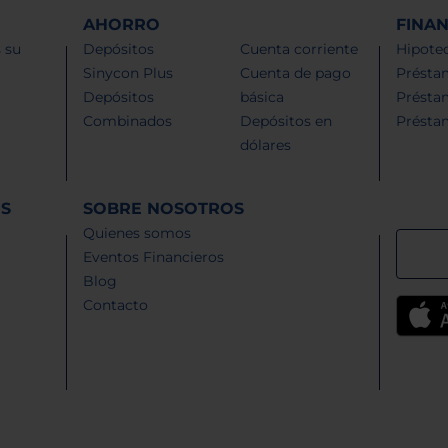
AHORRO
FINA
 su
Depósitos
Cuenta corriente
Hipotec
Sinycon Plus
Cuenta de pago
Présta
Depósitos
básica
Présta
Combinados
Depósitos en
Présta
dólares
ES
SOBRE NOSOTROS
Quienes somos
Eventos Financieros
Blog
Contacto