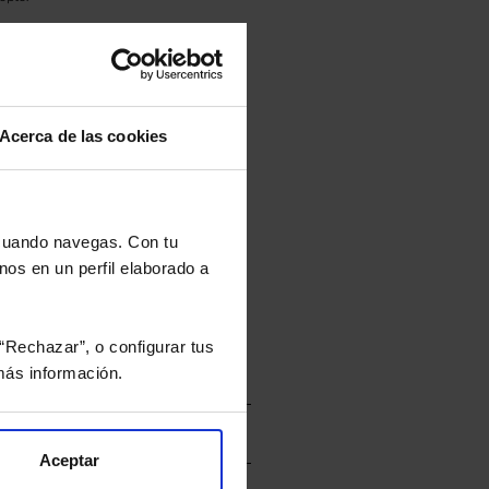
culan de Valor Liquidativo de la sesión
tán en la divisa Euro.
Acerca de las cookies
rtera.
 cuando navegas. Con tu
nos en un perfil elaborado a
nviarán un estudio gratuito
“Rechazar”, o configurar tus
ás información.
Aceptar