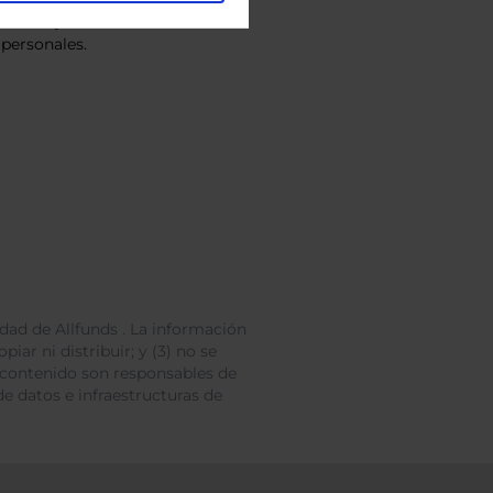
vacidad
y consiento el
personales.
dad de Allfunds . La información
iar ni distribuir; y (3) no se
 contenido son responsables de
e datos e infraestructuras de