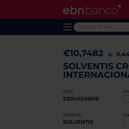
€10,7482
0,4
SOLVENTIS C
INTERNACIONA
ISIN:
Ni
ES0141336018
Gestora:
Ga
SOLVENTIS
-