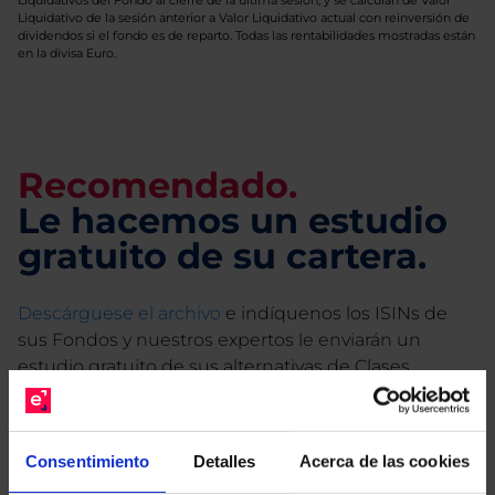
Liquidativos del Fondo al cierre de la última sesión, y se calculan de Valor
Liquidativo de la sesión anterior a Valor Liquidativo actual con reinversión de
dividendos si el fondo es de reparto. Todas las rentabilidades mostradas están
en la divisa Euro.
Recomendado.
Le hacemos un estudio
gratuito de su cartera.
Descárguese el archivo
e indíquenos los ISINs de
sus Fondos y nuestros expertos le enviarán un
estudio gratuito de sus alternativas de Clases
Limpias con las que podrá ahorrar en sus costes.
Consentimiento
Detalles
Acerca de las cookies