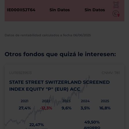
IE000IISJT64
Sin Datos
Sin Datos
Datos de rentabilidad calculados a fecha 06/06/2025
Otros fondos que quizá le interesen:
LU1159239513
CNMV: 781
STATE STREET SWITZERLAND SCREENED
INDEX EQUITY "P" (EUR) ACC
2021
2022
2023
2024
2025
27,4%
-12,3%
9,6%
3,5%
16,8%
49,50%
22,47%
AHORRO