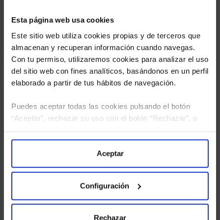
Esta página web usa cookies
Este sitio web utiliza cookies propias y de terceros que
almacenan y recuperan información cuando navegas.
Con tu permiso, utilizaremos cookies para analizar el uso
del sitio web con fines analíticos, basándonos en un perfil
elaborado a partir de tus hábitos de navegación.
Puedes aceptar todas las cookies pulsando el botón
“Aceptar”, rechazar su uso con el botón “Rechazar”, o
He leído
la política de privacidad
y consiento el
configurar tus preferencias mediante el botón
tratamiento de mis datos personales.
“Configuración”. Consulta nuestra
Política
de Cookies
para más información.
Aceptar
Configuración
Rechazar