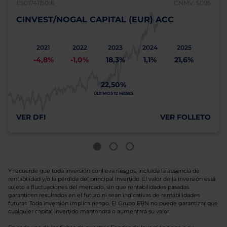
ES0174115016
CNMV: 5095
CINVEST/NOGAL CAPITAL (EUR) ACC
2021
2022
2023
2024
2025
-4,8%
-1,0%
18,3%
1,1%
21,6%
22,50%
ÚLTIMOS 12 MESES
VER DFI
VER FOLLETO
Y recuerde que toda inversión conlleva riesgos, incluida la ausencia de
rentabilidad y/o la pérdida del principal invertido. El valor de la inversión está
sujeto a fluctuaciones del mercado, sin que rentabilidades pasadas
garanticen resultados en el futuro ni sean indicativas de rentabilidades
futuras. Toda inversión implica riesgo. El Grupo EBN no puede garantizar que
cualquier capital invertido mantendrá o aumentará su valor.