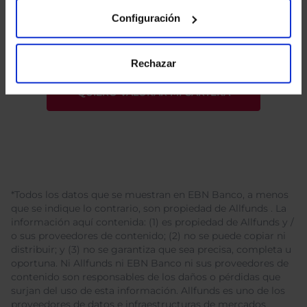
He leído
la política de privacidad
y consiento el
tratamiento de mis datos personales.
Configuración
Rechazar
*Todos los datos que se muestran en EBN Banco, a menos
que se indique lo contrario, son propiedad de Allfunds . La
información aquí contenida: (1) es propiedad de Allfunds y /
o sus proveedores de contenido; (2) no se puede copiar ni
distribuir; y (3) no se garantiza que sea precisa, completa u
oportuna. Ni Allfunds ni EBN Banco ni sus proveedores de
contenido son responsables de los daños o pérdidas que
surjan del uso de esta información. Allfunds es uno de los
proveedores de datos e infraestructuras de mercados