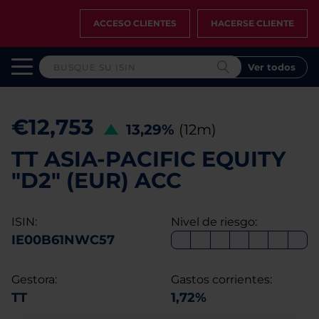
ACCESO CLIENTES
HACERSE CLIENTE
Ver todos
€12,753
13,29%
(12m)
TT ASIA-PACIFIC EQUITY
"D2" (EUR) ACC
ISIN:
Nivel de riesgo:
IE00B61NWC57
Gestora:
Gastos corrientes:
TT
1,72%