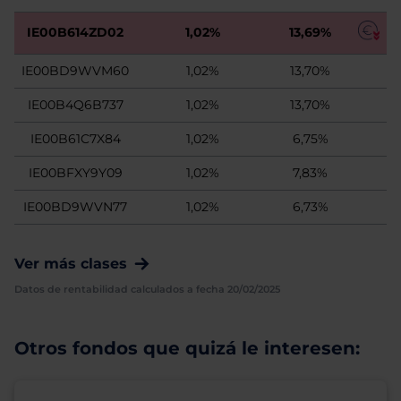
IE00B614ZD02
1,02%
13,69%
IE00BD9WVM60
1,02%
13,70%
IE00B4Q6B737
1,02%
13,70%
IE00B61C7X84
1,02%
6,75%
IE00BFXY9Y09
1,02%
7,83%
IE00BD9WVN77
1,02%
6,73%
Ver más clases
Datos de rentabilidad calculados a fecha 20/02/2025
Otros fondos que quizá le interesen: