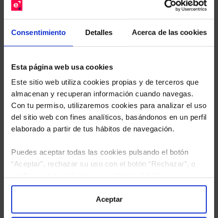
Descárguese el archivo
e indíquenos los ISINs de
sus Fondos y nuestros expertos le enviarán un
Consentimiento
Detalles
Acerca de las cookies
estudio gratuito de sus alternativas de Clases
Limpias con las que podrá ahorrar en sus costes.
Esta página web usa cookies
Este sitio web utiliza cookies propias y de terceros que
almacenan y recuperan información cuando navegas.
Con tu permiso, utilizaremos cookies para analizar el uso
del sitio web con fines analíticos, basándonos en un perfil
elaborado a partir de tus hábitos de navegación.
Puedes aceptar todas las cookies pulsando el botón
“Aceptar”, rechazar su uso con el botón “Rechazar”, o
configurar tus preferencias mediante el botón
“Configuración”. Consulta nuestra
Política
de Cookies
para más información.
Aceptar