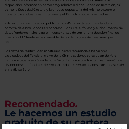
En cada una de las fichas de nuestros Fondos de Inversión tiene a su
disposición información completa y relativa a dicho Fondo de Inversión, así
como la Sociedad Gestora y la entidad depositaria del mismo y sobre el
Folleto (clicando en «ver informe») y el DFI (clicando en «ver ficha»).
Esto es una comunicación publicitaria. EBN no está recomendando la
compra de estos Fondos en concreto. Consulte el folleto y el documento de
datos fundamentales para el inversor antes de tomar una decisión final de
inversión. El Cliente es responsable de las decisiones de inversión que
adopte.
Los datos de rentabilidad mostrados hacen referencia a los Valores
Liquidativos del Fondo al cierre de la última sesión, y se calculan de Valor
Liquidativo de la sesión anterior a Valor Liquidativo actual con reinversión de
dividendos si el fondo es de reparto. Todas las rentabilidades mostradas están
en la divisa Euro.
Recomendado.
Le hacemos un estudio
gratuito de su cartera.