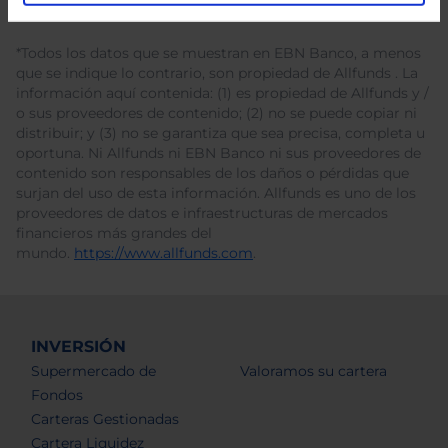
*Todos los datos que se muestran en EBN Banco, a menos
que se indique lo contrario, son propiedad de Allfunds . La
información aquí contenida: (1) es propiedad de Allfunds y /
o sus proveedores de contenido; (2) no se puede copiar ni
distribuir; y (3) no se garantiza que sea precisa, completa u
oportuna. Ni Allfunds ni EBN Banco ni sus proveedores de
contenido son responsables de los daños o pérdidas que
surjan del uso de esta información. Allfunds es uno de los
proveedores de datos e infraestructuras de mercados
financieros más grandes del
mundo.
https://www.allfunds.com
.
INVERSIÓN
Supermercado de
Valoramos su cartera
Fondos
Carteras Gestionadas
Cartera Liquidez