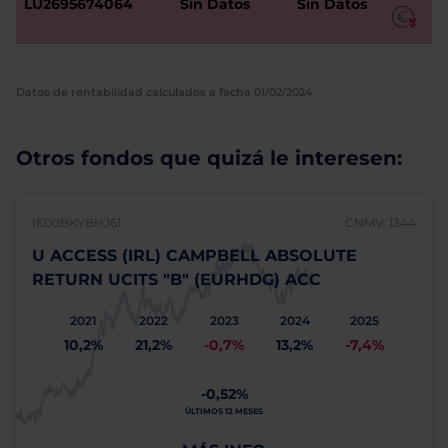
LU2695674064
Sin Datos
Sin Datos
Datos de rentabilidad calculados a fecha 01/02/2024
Otros fondos que quizá le interesen:
IE00BKYBHJ61
CNMV: 1344
U ACCESS (IRL) CAMPBELL ABSOLUTE
RETURN UCITS "B" (EURHDG) ACC
2021
2022
2023
2024
2025
10,2%
21,2%
-0,7%
13,2%
-7,4%
-0,52%
ÚLTIMOS 12 MESES