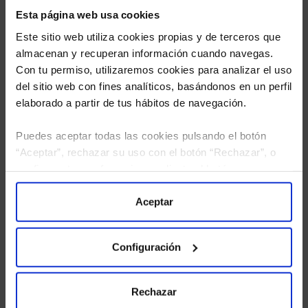
Esta página web usa cookies
Este sitio web utiliza cookies propias y de terceros que
almacenan y recuperan información cuando navegas.
Con tu permiso, utilizaremos cookies para analizar el uso
del sitio web con fines analíticos, basándonos en un perfil
elaborado a partir de tus hábitos de navegación.
Puedes aceptar todas las cookies pulsando el botón
He leído
la política de privacidad
y consiento el
“Aceptar”, rechazar su uso con el botón “Rechazar”, o
tratamiento de mis datos personales.
configurar tus preferencias mediante el botón
“Configuración”. Consulta nuestra
Política
de Cookies
para más información.
Aceptar
Configuración
Rechazar