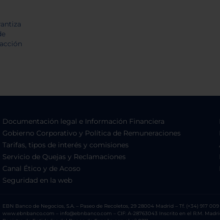
Documentación legal e Información Financiera
Gobierno Corporativo y Política de Remuneraciones
Tarifas, tipos de interés y comisiones
Servicio de Quejas y Reclamaciones
Canal Ético y de Acoso
Seguridad en la web
EBN Banco de Negocios, S.A. – Paseo de Recoletos, 29 28004 Madrid – Tf. (+34) 917 009 
www.ebnbanco.com – info@ebnbanco.com – CIF: A-28763043 Inscrito en el R.M. Madrid, T