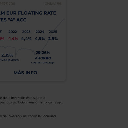
29761706
CNMV: 99
LU0569864134
M EUR FLOATING RATE
UBAM GLOBAL HIGH
ES "A" ACC
SOLUTION "I" (EUR 
21
2022
2023
2024
2025
2021
2022
2023
2
2%
-1,4%
4,4%
4,9%
2,9%
7,0%
-7,1%
12,9%
8
29,26%
5,45%
2,39%
AHORRO
ÚLTIMOS 12 MESES
TIMOS 12 MESES
COSTES TOTALES(*)
MÁS INFO
MÁS INFO
r de la inversión está sujeto a
es futuras. Toda inversión implica riesgo.
o de Inversión, así como la Sociedad