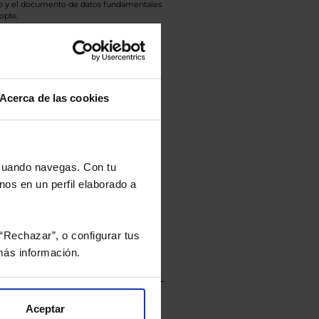
eto y el documento de datos fundamentales
opte.
culan de Valor Liquidativo de la sesión
tán en la divisa Euro.
Acerca de las cookies
rtera.
 cuando navegas. Con tu
nos en un perfil elaborado a
nviarán un estudio gratuito
“Rechazar”, o configurar tus
ás información.
Aceptar