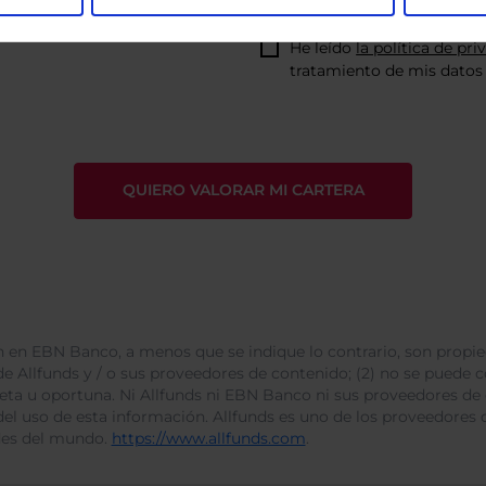
He leído
la política de pri
tratamiento de mis datos 
 en EBN Banco, a menos que se indique lo contrario, son propie
e Allfunds y / o sus proveedores de contenido; (2) no se puede cop
leta u oportuna. Ni Allfunds ni EBN Banco ni sus proveedores de
del uso de esta información. Allfunds es uno de los proveedores d
des del mundo.
https://www.allfunds.com
.