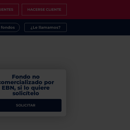
IENTES
HACERSE CLIENTE
s fondos
¿Le llamamos?
Fondo no
comercializado por
EBN, si lo quiere
solicítelo
SOLICITAR