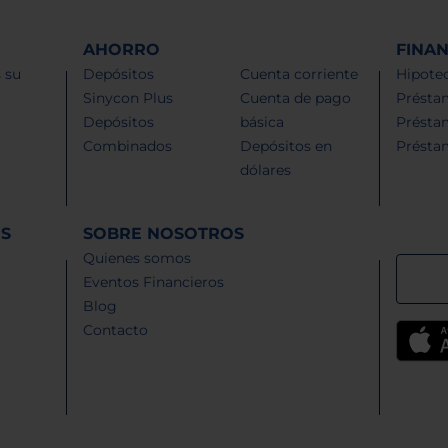
AHORRO
FINA
 su
Depósitos
Cuenta corriente
Hipotec
Sinycon Plus
Cuenta de pago
Présta
Depósitos
básica
Présta
Combinados
Depósitos en
Présta
dólares
ES
SOBRE NOSOTROS
Quienes somos
Eventos Financieros
Blog
Contacto