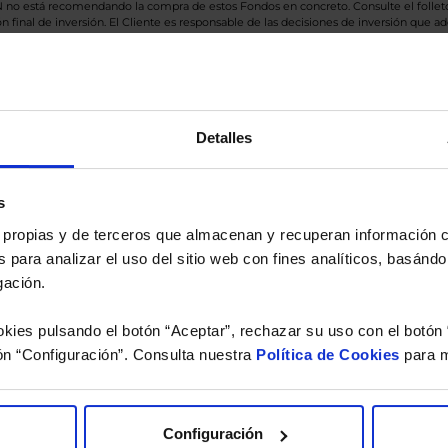
BN no está recomendando la compra de estos Fondos en concreto. Consulte el foll
n final de inversión. El Cliente es responsable de las decisiones de inversión que ad
eferencia a los Valores Liquidativos del Fondo al cierre de la última sesión, y se cal
versión de dividendos si el fondo es de reparto. Todas las rentabilidades mostradas es
Detalles
o.
s
 estudio gratuito de su ca
es propias y de terceros que almacenan y recuperan información
 para analizar el uso del sitio web con fines analíticos, basándo
íquenos los ISINs de sus Fondos y nuestros expertos le e
gación.
 Limpias con las que podrá ahorrar en sus costes.
kies pulsando el botón “Aceptar”, rechazar su uso con el botón 
ón “Configuración”. Consulta nuestra
Política de Cookies
para m
Configuración