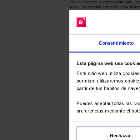
Esto es una comunicación publicitaria. E
para el inversor antes de tomar una decisió
Los datos de rentabilidad mostrados hacen r
anterior a Valor Liquidativo actual con rein
Consentimiento
Recomendad
Esta página web usa cookie
Le hacemos un
Este sitio web utiliza cooki
permiso, utilizaremos cookies
Descárguese el archivo
e ind
partir de tus hábitos de nave
de sus alternativas de Clases
Puedes aceptar todas las coo
preferencias mediante el bot
Rechazar