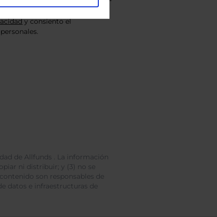
vacidad
y consiento el
personales.
dad de Allfunds . La información
iar ni distribuir; y (3) no se
 contenido son responsables de
e datos e infraestructuras de