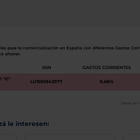
les para la comercialización en España con diferentes Gastos Corri
e ahorrar.
ISIN
GASTOS CORRIENTES
 "IC"
LU1595942977
0,66%
Datos de r
á le interesen: