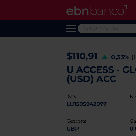
$110,91
0,33%
(
U ACCESS - GL
(USD) ACC
ISIN:
Ni
LU1595942977
Gestora:
Ga
UBP
0