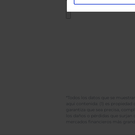
*Todos los datos que se muestran
aquí contenida: (1) es propiedad d
garantiza que sea precisa, comp
los daños o pérdidas que surjan 
mercados financieros más gran