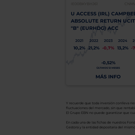
IE00BKYBHJ61
CNMV:
U ACCESS (IRL) CAMPBE
ABSOLUTE RETURN UCIT
"B" (EURHDG) ACC
2021
2022
2023
2024
2
10,2%
21,2%
-0,7%
13,2%
-
-0,52%
ÚLTIMOS 12 MESES
MÁS INFO
Y recuerde que toda inversión conlleva riesg
fluctuaciones del mercado, sin que rentabil
El Grupo EBN no puede garantizar que cual
En cada una de las fichas de nuestros Fond
Gestora y la entidad depositaria del mismo 