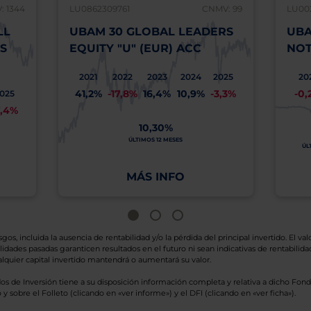
 1344
LU0862309761
CNMV: 99
LU00
LL
UBAM 30 GLOBAL LEADERS
UBA
S
EQUITY "U" (EUR) ACC
NOT
2021
2022
2023
2024
2025
20
41,2%
-17,8%
16,4%
10,9%
-3,3%
-0,
025
7,4%
10,30%
ÚLTIMOS 12 MESES
ÚL
MÁS INFO
os, incluida la ausencia de rentabilidad y/o la pérdida del principal invertido. El valo
idades pasadas garanticen resultados en el futuro ni sean indicativas de rentabilidad
quier capital invertido mantendrá o aumentará su valor.
os de Inversión tiene a su disposición información completa y relativa a dicho Fond
y sobre el Folleto (clicando en «ver informe») y el DFI (clicando en «ver ficha»).