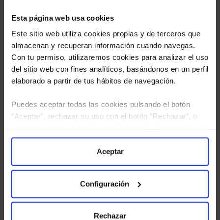
Esta página web usa cookies
Este sitio web utiliza cookies propias y de terceros que
almacenan y recuperan información cuando navegas.
Con tu permiso, utilizaremos cookies para analizar el uso
del sitio web con fines analíticos, basándonos en un perfil
elaborado a partir de tus hábitos de navegación.
Puedes aceptar todas las cookies pulsando el botón
“Aceptar”, rechazar su uso con el botón “Rechazar”, o
He leído
la política de privacidad
y consiento el
configurar tus preferencias mediante el botón
tratamiento de mis datos personales.
“Configuración”. Consulta nuestra
Política
de Cookies
para más información.
Aceptar
Configuración
Rechazar