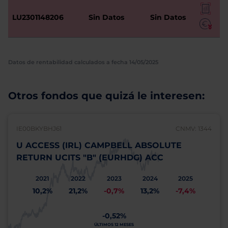
LU2301148206
Sin Datos
Sin Datos
Datos de rentabilidad calculados a fecha 14/05/2025
Otros fondos que quizá le interesen:
IE00BKYBHJ61
CNMV: 1344
U ACCESS (IRL) CAMPBELL ABSOLUTE
RETURN UCITS "B" (EURHDG) ACC
2021
2022
2023
2024
2025
10,2%
21,2%
-0,7%
13,2%
-7,4%
-0,52%
ÚLTIMOS 12 MESES