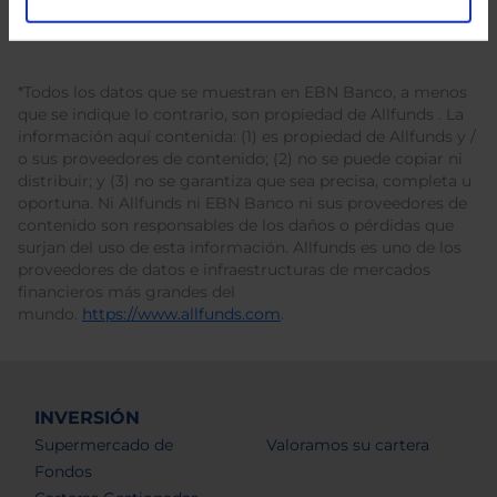
*Todos los datos que se muestran en EBN Banco, a menos
que se indique lo contrario, son propiedad de Allfunds . La
información aquí contenida: (1) es propiedad de Allfunds y /
o sus proveedores de contenido; (2) no se puede copiar ni
distribuir; y (3) no se garantiza que sea precisa, completa u
oportuna. Ni Allfunds ni EBN Banco ni sus proveedores de
contenido son responsables de los daños o pérdidas que
surjan del uso de esta información. Allfunds es uno de los
proveedores de datos e infraestructuras de mercados
financieros más grandes del
mundo.
https://www.allfunds.com
.
INVERSIÓN
Supermercado de
Valoramos su cartera
Fondos