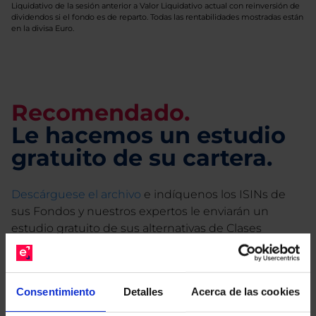
Liquidativo de la sesión anterior a Valor Liquidativo actual con reinversión de
dividendos si el fondo es de reparto. Todas las rentabilidades mostradas están
en la divisa Euro.
Recomendado.
Le hacemos un estudio
gratuito de su cartera.
Descárguese el archivo
e indíquenos los ISINs de
sus Fondos y nuestros expertos le enviarán un
estudio gratuito de sus alternativas de Clases
Limpias con las que podrá ahorrar en sus costes.
Consentimiento
Detalles
Acerca de las cookies