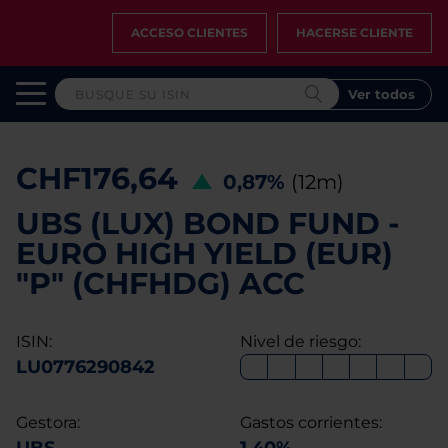
ACCESO CLIENTES
HACERSE CLIENTE
Ver todos
CHF176,64
0,87%
(12m)
UBS (LUX) BOND FUND -
EURO HIGH YIELD (EUR)
"P" (CHFHDG) ACC
ISIN:
Nivel de riesgo:
LU0776290842
Gestora:
Gastos corrientes: