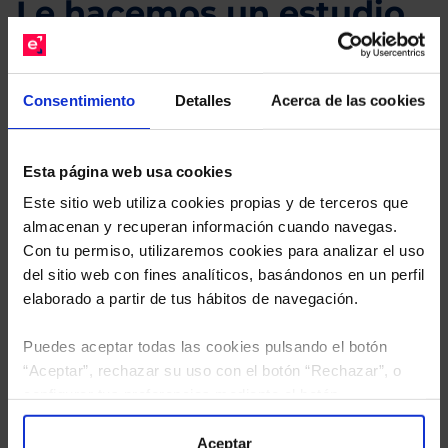
Le hacemos un estudio
gratuito de su cartera.
Descárguese el archivo
e indíquenos los ISINs de
Consentimiento
Detalles
Acerca de las cookies
sus Fondos y nuestros expertos le enviarán un
estudio gratuito de sus alternativas de Clases
Limpias con las que podrá ahorrar en sus costes.
Esta página web usa cookies
Este sitio web utiliza cookies propias y de terceros que
almacenan y recuperan información cuando navegas.
Con tu permiso, utilizaremos cookies para analizar el uso
del sitio web con fines analíticos, basándonos en un perfil
elaborado a partir de tus hábitos de navegación.
Puedes aceptar todas las cookies pulsando el botón
“Aceptar”, rechazar su uso con el botón “Rechazar”, o
configurar tus preferencias mediante el botón
“Configuración”. Consulta nuestra
Política
de Cookies
para más información.
Aceptar