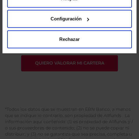
Configuración
He leído
la política de privacidad
y consiento el
tratamiento de mis datos personales.
Rechazar
*Todos los datos que se muestran en EBN Banco, a menos
que se indique lo contrario, son propiedad de Allfunds . La
información aquí contenida: (1) es propiedad de Allfunds y /
o sus proveedores de contenido; (2) no se puede copiar ni
distribuir; y (3) no se garantiza que sea precisa, completa u