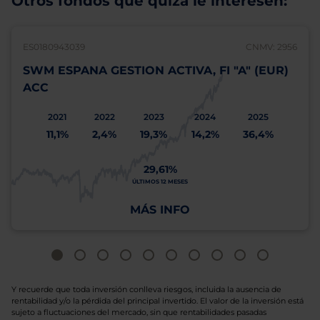
Otros fondos que quizá le interesen:
ES0180943039
CNMV: 2956
SWM ESPANA GESTION ACTIVA, FI "A" (EUR)
ACC
2021
2022
2023
2024
2025
11,1%
2,4%
19,3%
14,2%
36,4%
29,61%
ÚLTIMOS 12 MESES
MÁS INFO
Y recuerde que toda inversión conlleva riesgos, incluida la ausencia de
rentabilidad y/o la pérdida del principal invertido. El valor de la inversión está
sujeto a fluctuaciones del mercado, sin que rentabilidades pasadas