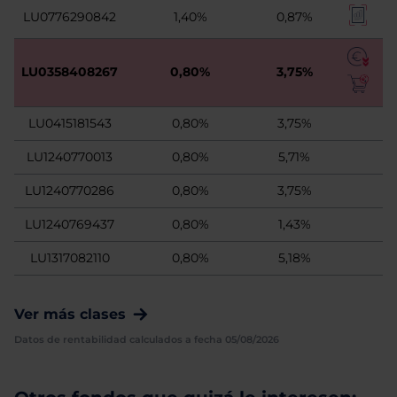
LU0776290842
1,40%
0,87%
LU0358408267
0,80%
3,75%
LU0415181543
0,80%
3,75%
LU1240770013
0,80%
5,71%
LU1240770286
0,80%
3,75%
LU1240769437
0,80%
1,43%
LU1317082110
0,80%
5,18%
Ver más clases
Datos de rentabilidad calculados a fecha 05/08/2026