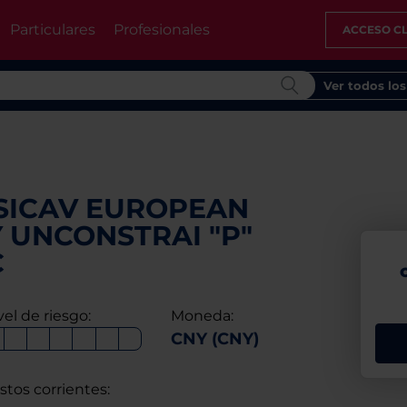
Particulares
Profesionales
ACCESO CL
Ver todos lo
 SICAV EUROPEAN
 UNCONSTRAI "P"
C
vel de riesgo:
Moneda:
CNY (CNY)
stos corrientes: