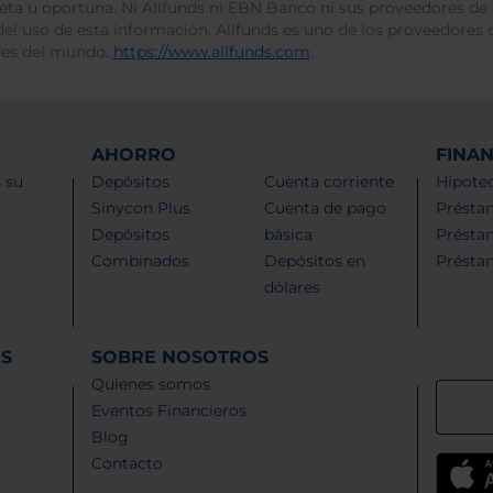
leta u oportuna. Ni Allfunds ni EBN Banco ni sus proveedores de
del uso de esta información. Allfunds es uno de los proveedores d
des del mundo.
https://www.allfunds.com
.
AHORRO
FINA
 su
Depósitos
Cuenta corriente
Hipotec
Sinycon Plus
Cuenta de pago
Présta
Depósitos
básica
Présta
Combinados
Depósitos en
Présta
dólares
ES
SOBRE NOSOTROS
Quienes somos
Eventos Financieros
Blog
Contacto