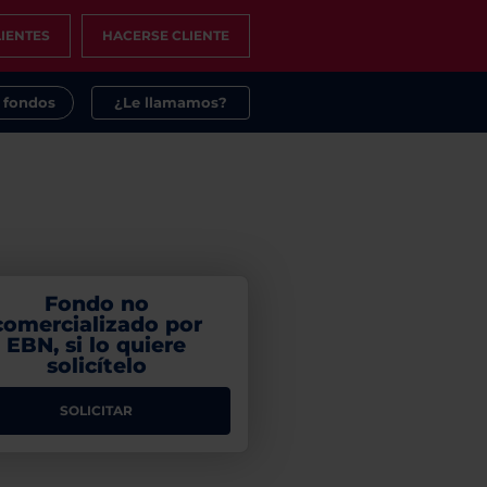
IENTES
HACERSE CLIENTE
s fondos
¿Le llamamos?
Fondo no
comercializado por
EBN, si lo quiere
solicítelo
SOLICITAR