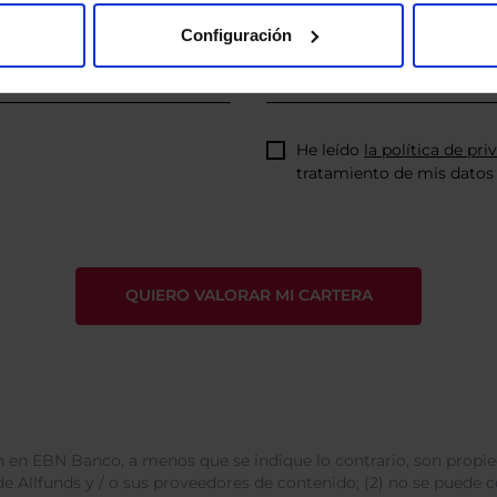
Configuración
He leído
la política de pri
tratamiento de mis datos 
 en EBN Banco, a menos que se indique lo contrario, son propie
e Allfunds y / o sus proveedores de contenido; (2) no se puede cop