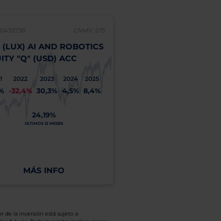
30433738
CNMV: 575
LU0358408267
 (LUX) AI AND ROBOTICS
UBS (LUX) BOND F
ITY "Q" (USD) ACC
EURO HIGH YIELD (
ACC
1
2022
2023
2024
2025
2%
-32,4%
30,3%
4,5%
8,4%
2021
2022
2023
2
3,5%
-9,0%
13,3%
9
24,19%
ÚLTIMOS 12 MESES
3,75%
ÚLTIMOS 12 MESES
MÁS INFO
MÁS INFO
r de la inversión está sujeto a