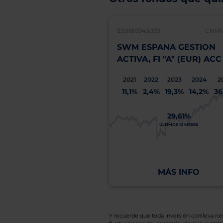
ES0180943039
CNMV:
SWM ESPANA GESTION
ACTIVA, FI "A" (EUR) ACC
2021
2022
2023
2024
2
11,1%
2,4%
19,3%
14,2%
36
29,61%
ÚLTIMOS 12 MESES
MÁS INFO
Y recuerde que toda inversión conlleva riesg