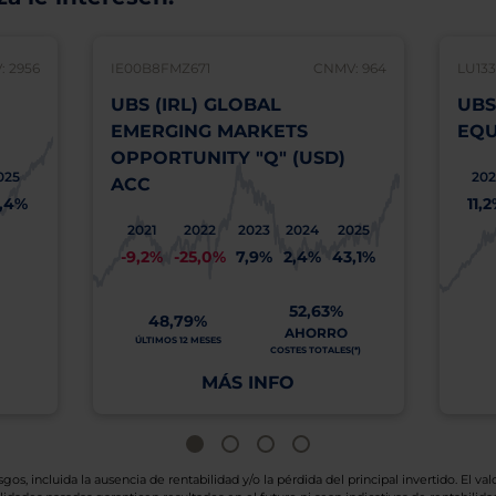
 2956
IE00B8FMZ671
CNMV: 964
LU13
UBS (IRL) GLOBAL
UBS
EMERGING MARKETS
EQU
OPPORTUNITY "Q" (USD)
025
202
ACC
,4%
11,
2021
2022
2023
2024
2025
-9,2%
-25,0%
7,9%
2,4%
43,1%
52,63%
48,79%
AHORRO
ÚLTIMOS 12 MESES
COSTES TOTALES(*)
MÁS INFO
os, incluida la ausencia de rentabilidad y/o la pérdida del principal invertido. El valo