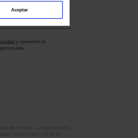
Aceptar
vacidad
y consiento el
personales.
dad de Allfunds . La información
iar ni distribuir; y (3) no se