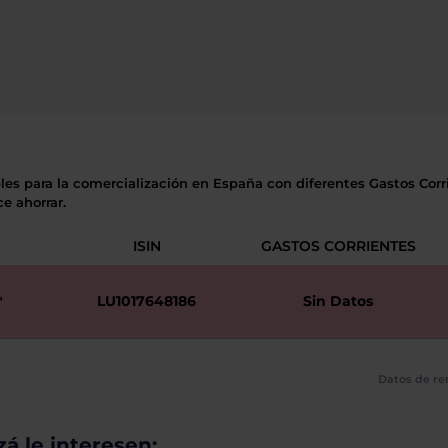
les para la comercialización en España con diferentes Gastos Corri
e ahorrar.
ISIN
GASTOS CORRIENTES
N
LU1017648186
Sin Datos
"
Datos de re
á le interesen: