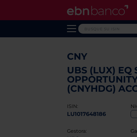
CNY
UBS (LUX) EQ
OPPORTUNITY
(CNYHDG) AC
ISIN:
Ni
LU1017648186
Gestora:
Ga