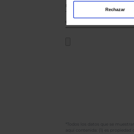
Rechazar
*Todos los datos que se muestran
aquí contenida: (1) es propiedad d