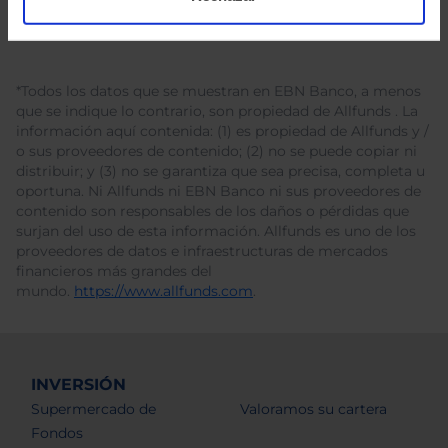
*Todos los datos que se muestran en EBN Banco, a menos
que se indique lo contrario, son propiedad de Allfunds . La
información aquí contenida: (1) es propiedad de Allfunds y /
o sus proveedores de contenido; (2) no se puede copiar ni
distribuir; y (3) no se garantiza que sea precisa, completa u
oportuna. Ni Allfunds ni EBN Banco ni sus proveedores de
contenido son responsables de los daños o pérdidas que
surjan del uso de esta información. Allfunds es uno de los
proveedores de datos e infraestructuras de mercados
financieros más grandes del
mundo.
https://www.allfunds.com
.
INVERSIÓN
Supermercado de
Valoramos su cartera
Fondos