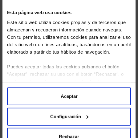
Esta página web usa cookies
Este sitio web utiliza cookies propias y de terceros que
almacenan y recuperan información cuando navegas.
Con tu permiso, utilizaremos cookies para analizar el uso
del sitio web con fines analíticos, basándonos en un perfil
elaborado a partir de tus hábitos de navegación.
Puedes aceptar todas las cookies pulsando el botón
“Aceptar”, rechazar su uso con el botón “Rechazar”, o
He leído
la política de privacidad
y consiento el
configurar tus preferencias mediante el botón
tratamiento de mis datos personales.
“Configuración”. Consulta nuestra
Política
de Cookies
para más información.
Aceptar
Configuración
Rechazar