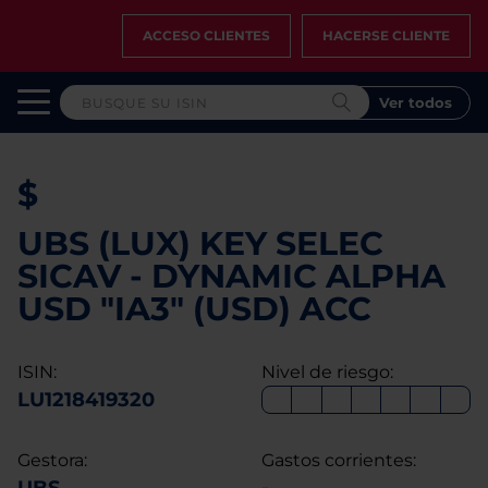
ACCESO CLIENTES
HACERSE CLIENTE
Ver todos
$
UBS (LUX) KEY SELEC
SICAV - DYNAMIC ALPHA
USD "IA3" (USD) ACC
ISIN:
Nivel de riesgo:
LU1218419320
Gestora:
Gastos corrientes: