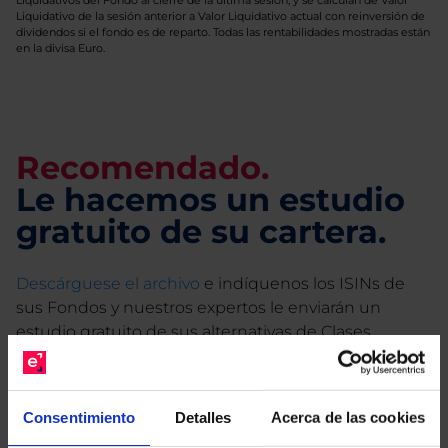
Liquidativos del Fondo al cierre de la última sesión, y se calculan de Valor
Liquidativo de la sesión anterior a Valor Liquidativo actual con reinversión de
dividendos si el fondo es de reparto. Todas las rentabilidades mostradas están
en la divisa Euro.
Recomendado.
Le hacemos un estudio
gratuito de su cartera.
Descárguese el archivo
e indíquenos los ISINs de
sus Fondos y nuestros expertos le enviarán un
estudio gratuito de sus alternativas de Clases
Limpias con las que podrá ahorrar en sus costes.
Consentimiento
Detalles
Acerca de las cookies