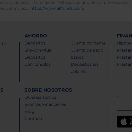
del uso de esta información. Allfunds es uno de los proveedores d
des del mundo.
https://www.allfunds.com
.
AHORRO
FINA
 su
Depósitos
Cuenta corriente
Hipotec
Sinycon Plus
Cuenta de pago
Présta
Depósitos
básica
Présta
Combinados
Depósitos en
Présta
dólares
ES
SOBRE NOSOTROS
Quienes somos
Eventos Financieros
Blog
Contacto