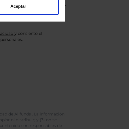
Aceptar
vacidad
y consiento el
personales.
dad de Allfunds . La información
iar ni distribuir; y (3) no se
 contenido son responsables de