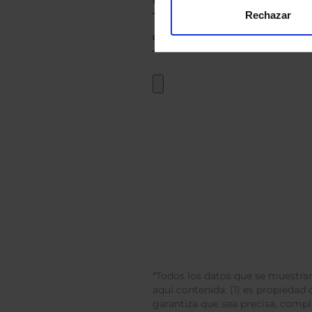
Rechazar
*Todos los datos que se muestran
aquí contenida: (1) es propiedad d
garantiza que sea precisa, comp