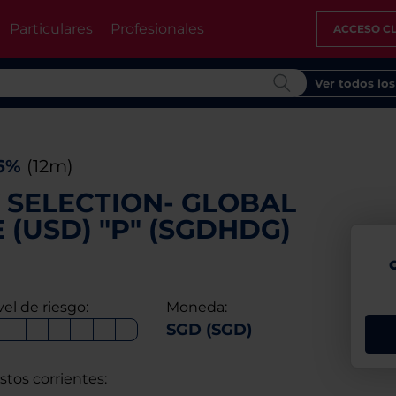
Particulares
Profesionales
ACCESO CL
Ver todos lo
16%
(12m)
Y SELECTION- GLOBAL
 (USD) "P" (SGDHDG)
vel de riesgo:
Moneda:
SGD (SGD)
stos corrientes: