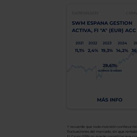
ES0180943039
CNMV:
SWM ESPANA GESTION
ACTIVA, FI "A" (EUR) ACC
2021
2022
2023
2024
2
11,1%
2,4%
19,3%
14,2%
36
29,61%
ÚLTIMOS 12 MESES
MÁS INFO
Y recuerde que toda inversión conlleva riesg
fluctuaciones del mercado, sin que rentabil
El Grupo EBN no puede garantizar que cual