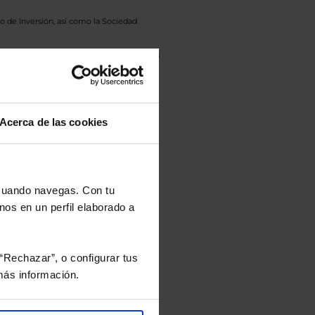
o de Inversión, así como la Sociedad
eto y el documento de datos fundamentales
opte.
culan de Valor Liquidativo de la sesión
tán en la divisa Euro.
Acerca de las cookies
 cuando navegas. Con tu
rtera.
nos en un perfil elaborado a
nviarán un estudio gratuito
“Rechazar”, o configurar tus
ás información.