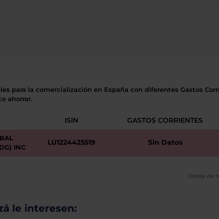
les para la comercialización en España con diferentes Gastos Corri
e ahorrar.
ISIN
GASTOS CORRIENTES
OBAL
LU1224425519
Sin Datos
DG) INC
Datos de r
á le interesen: