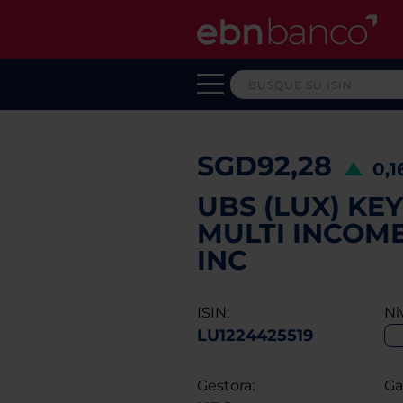
SGD92,28
0,
UBS (LUX) KE
MULTI INCOME
INC
ISIN:
Ni
LU1224425519
Gestora:
Ga