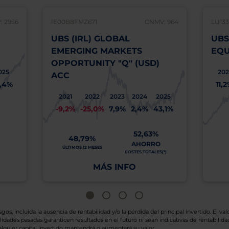
 2956
IE00B8FMZ671
CNMV: 964
LU13
UBS (IRL) GLOBAL
UBS
EMERGING MARKETS
EQU
OPPORTUNITY "Q" (USD)
025
202
ACC
,4%
11,
2021
2022
2023
2024
2025
-9,2%
-25,0%
7,9%
2,4%
43,1%
52,63%
48,79%
AHORRO
ÚLTIMOS 12 MESES
COSTES TOTALES(*)
MÁS INFO
os, incluida la ausencia de rentabilidad y/o la pérdida del principal invertido. El valo
idades pasadas garanticen resultados en el futuro ni sean indicativas de rentabilidad
quier capital invertido mantendrá o aumentará su valor.