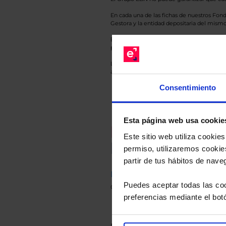
En cada una de las fichas de nuestros Fond
Gestora y la entidad depositaria del mismo 
Esto es una comunicación publicitaria. E
para el inversor antes de tomar una decisió
Los datos de rentabilidad mostrados hacen r
anterior a Valor Liquidativo actual con rein
Consentimiento
Esta página web usa cookie
Recomendad
Este sitio web utiliza cooki
Le hacemos un
permiso, utilizaremos cookies
partir de tus hábitos de nave
Descárguese el archivo
e ind
Puedes aceptar todas las coo
de sus alternativas de Clases
preferencias mediante el bot