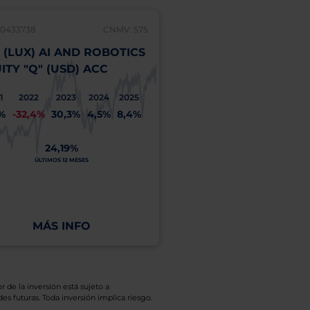
30433738
CNMV: 575
LU0358408267
 (LUX) AI AND ROBOTICS
UBS (LUX) BOND F
ITY "Q" (USD) ACC
EURO HIGH YIELD (
ACC
1
2022
2023
2024
2025
2%
-32,4%
30,3%
4,5%
8,4%
2021
2022
2023
2
3,5%
-9,0%
13,3%
9
24,19%
ÚLTIMOS 12 MESES
3,75%
ÚLTIMOS 12 MESES
MÁS INFO
MÁS INFO
r de la inversión está sujeto a
es futuras. Toda inversión implica riesgo.