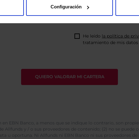
Configuración
He leído
la política de pri
tratamiento de mis datos 
 en EBN Banco, a menos que se indique lo contrario, son propie
e Allfunds y / o sus proveedores de contenido; (2) no se puede cop
leta u oportuna. Ni Allfunds ni EBN Banco ni sus proveedores de