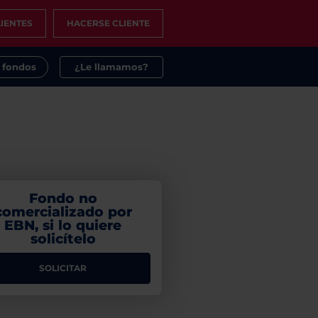
IENTES
HACERSE CLIENTE
s fondos
¿Le llamamos?
Fondo no
comercializado por
EBN, si lo quiere
solicítelo
SOLICITAR