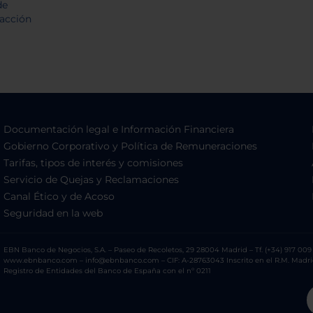
Documentación legal e Información Financiera
Gobierno Corporativo y Política de Remuneraciones
Tarifas, tipos de interés y comisiones
Servicio de Quejas y Reclamaciones
Canal Ético y de Acoso
Seguridad en la web
EBN Banco de Negocios, S.A. – Paseo de Recoletos, 29 28004 Madrid – Tf. (+34) 917 009 
www.ebnbanco.com – info@ebnbanco.com – CIF: A-28763043 Inscrito en el R.M. Madrid, T
Registro de Entidades del Banco de España con el nº 0211