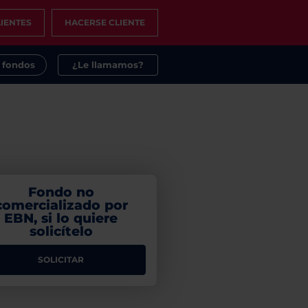
IENTES
HACERSE CLIENTE
s fondos
¿Le llamamos?
Fondo no
comercializado por
EBN, si lo quiere
solicítelo
SOLICITAR