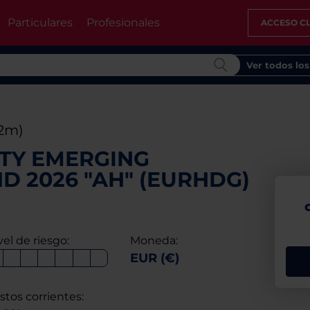
Particulares
Profesionales
ACCESO CL
Ver todos lo
12m)
ITY EMERGING
 2026 "AH" (EURHDG)
vel de riesgo:
Moneda:
EUR (€)
stos corrientes: