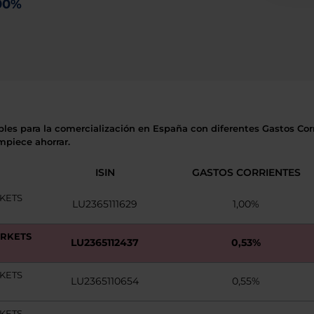
00%
ibles para la comercialización en España con diferentes Gastos Cor
mpiece ahorrar.
ISIN
GASTOS CORRIENTES
KETS
LU2365111629
1,00%
ARKETS
LU2365112437
0,53%
KETS
LU2365110654
0,55%
KETS