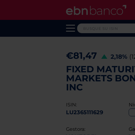
€81,47
2,18%
(
FIXED MATUR
MARKETS BOND
INC
ISIN:
Ni
LU2365111629
Gestora:
Ga