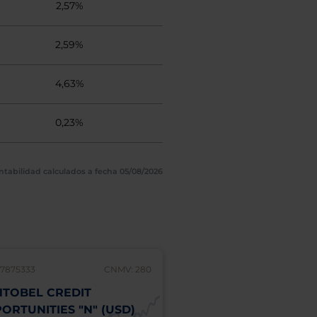
2,57%
2,59%
4,63%
0,23%
ntabilidad calculados a fecha 05/08/2026
7875333
CNMV: 280
LU1896847628
TOBEL CREDIT
VONTOBEL EMERGI
ORTUNITIES "N" (USD)
MARKETS BLEND "H