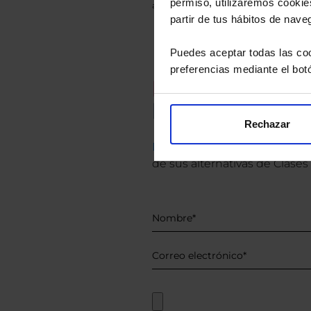
permiso, utilizaremos cookies
anterior a Valor Liquidativo actual con rein
partir de tus hábitos de nave
Puedes aceptar todas las coo
preferencias mediante el bot
Recomendad
Le hacemos un
Rechazar
Descárguese el archivo
e ind
de sus alternativas de Clases