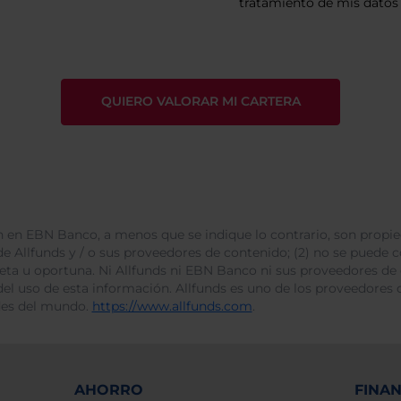
tratamiento de mis datos 
 en EBN Banco, a menos que se indique lo contrario, son propie
e Allfunds y / o sus proveedores de contenido; (2) no se puede cop
leta u oportuna. Ni Allfunds ni EBN Banco ni sus proveedores de
del uso de esta información. Allfunds es uno de los proveedores d
des del mundo.
https://www.allfunds.com
.
AHORRO
FINA