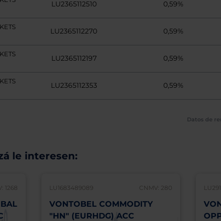
LU2365112510
0,59%
KETS
LU2365112270
0,59%
KETS
LU2365112197
0,59%
KETS
LU2365112353
0,59%
Datos de re
á le interesen:
: 1268
LU1683489089
CNMV: 280
LU291
OBAL
VONTOBEL COMMODITY
VON
C
"HN" (EURHDG) ACC
OPP