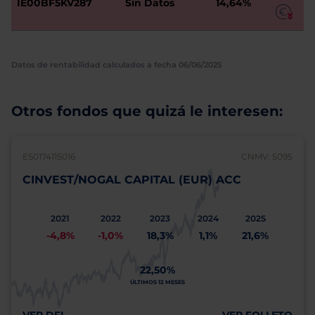
IE00BF5KV287
Sin Datos
14,64%
Datos de rentabilidad calculados a fecha 06/06/2025
Otros fondos que quizá le interesen:
ES0174115016
CNMV: 5095
CINVEST/NOGAL CAPITAL (EUR) ACC
2021
2022
2023
2024
2025
-4,8%
-1,0%
18,3%
1,1%
21,6%
22,50%
ÚLTIMOS 12 MESES