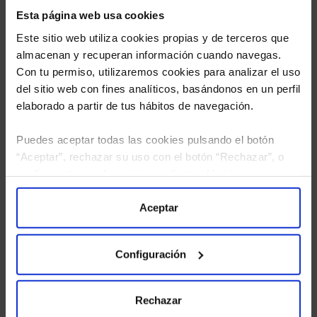
Esta página web usa cookies
Este sitio web utiliza cookies propias y de terceros que
almacenan y recuperan información cuando navegas.
Con tu permiso, utilizaremos cookies para analizar el uso
del sitio web con fines analíticos, basándonos en un perfil
elaborado a partir de tus hábitos de navegación.
Puedes aceptar todas las cookies pulsando el botón
He leído
la política de privacidad
y consiento el
“Aceptar”, rechazar su uso con el botón “Rechazar”, o
tratamiento de mis datos personales.
configurar tus preferencias mediante el botón
“Configuración”. Consulta nuestra
Política
de Cookies
para más información.
Aceptar
Configuración
Rechazar