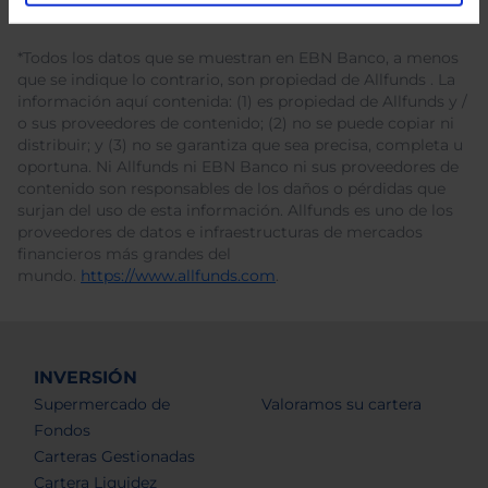
*Todos los datos que se muestran en EBN Banco, a menos
que se indique lo contrario, son propiedad de Allfunds . La
información aquí contenida: (1) es propiedad de Allfunds y /
o sus proveedores de contenido; (2) no se puede copiar ni
distribuir; y (3) no se garantiza que sea precisa, completa u
oportuna. Ni Allfunds ni EBN Banco ni sus proveedores de
contenido son responsables de los daños o pérdidas que
surjan del uso de esta información. Allfunds es uno de los
proveedores de datos e infraestructuras de mercados
financieros más grandes del
mundo.
https://www.allfunds.com
.
INVERSIÓN
Supermercado de
Valoramos su cartera
Fondos
Carteras Gestionadas
Cartera Liquidez