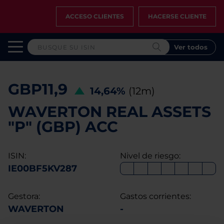
ACCESO CLIENTES
HACERSE CLIENTE
Ver todos
GBP11,9
14,64%
(12m)
WAVERTON REAL ASSETS
"P" (GBP) ACC
ISIN:
Nivel de riesgo:
IE00BF5KV287
Gestora:
Gastos corrientes:
WAVERTON
-