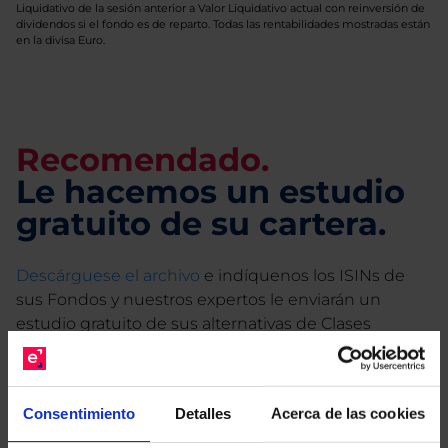
Liquidativo de la sesión anterior a Valor Liquidativo actual con reinversión de
dividendos si el fondo es de reparto. Todas las rentabilidades mostradas están
en la divisa Euro.
Recomendado.
Le hacemos un estudio
gratuito de su cartera.
Descárguese el archivo
e indíquenos los ISINs de
sus Fondos y nuestros expertos le enviarán un
estudio gratuito de sus alternativas de Clases
Limpias con las que podrá ahorrar en sus costes.
Consentimiento
Detalles
Acerca de las cookies