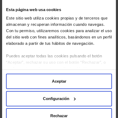
Esta página web usa cookies
Este sitio web utiliza cookies propias y de terceros que
almacenan y recuperan información cuando navegas.
Con tu permiso, utilizaremos cookies para analizar el uso
del sitio web con fines analíticos, basándonos en un perfil
elaborado a partir de tus hábitos de navegación.
Puedes aceptar todas las cookies pulsando el botón
“Aceptar”, rechazar su uso con el botón “Rechazar”, o
He leído
la política de privacidad
y consiento el
configurar tus preferencias mediante el botón
tratamiento de mis datos personales.
“Configuración”. Consulta nuestra
Política
de Cookies
para más información.
Aceptar
Configuración
Rechazar