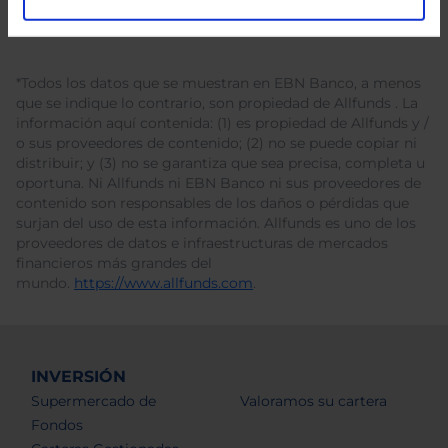
*Todos los datos que se muestran en EBN Banco, a menos
que se indique lo contrario, son propiedad de Allfunds . La
información aquí contenida: (1) es propiedad de Allfunds y /
o sus proveedores de contenido; (2) no se puede copiar ni
distribuir; y (3) no se garantiza que sea precisa, completa u
oportuna. Ni Allfunds ni EBN Banco ni sus proveedores de
contenido son responsables de los daños o pérdidas que
surjan del uso de esta información. Allfunds es uno de los
proveedores de datos e infraestructuras de mercados
financieros más grandes del
mundo.
https://www.allfunds.com
.
INVERSIÓN
Supermercado de
Valoramos su cartera
Fondos