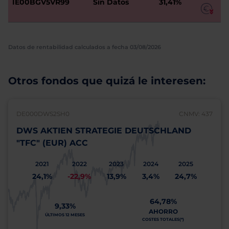
IE00BGV5VR99
Sin Datos
31,41%
Datos de rentabilidad calculados a fecha 03/08/2026
Otros fondos que quizá le interesen:
DE000DWS2SH0
CNMV: 437
DWS AKTIEN STRATEGIE DEUTSCHLAND
"TFC" (EUR) ACC
2021
2022
2023
2024
2025
24,1%
-22,9%
13,9%
3,4%
24,7%
64,78%
9,33%
AHORRO
ÚLTIMOS 12 MESES
COSTES TOTALES(*)