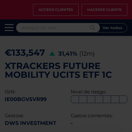
ACCESO CLIENTES
HACERSE CLIENTE
Ver todos
€133,547
31,41%
(12m)
XTRACKERS FUTURE
MOBILITY UCITS ETF 1C
ISIN:
Nivel de riesgo:
IE00BGV5VR99
Gestora:
Gastos corrientes:
DWS INVESTMENT
-