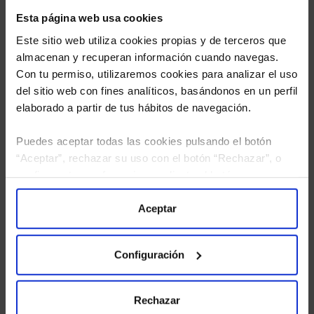
Esta página web usa cookies
Este sitio web utiliza cookies propias y de terceros que
almacenan y recuperan información cuando navegas.
Con tu permiso, utilizaremos cookies para analizar el uso
del sitio web con fines analíticos, basándonos en un perfil
elaborado a partir de tus hábitos de navegación.
Puedes aceptar todas las cookies pulsando el botón
“Aceptar”, rechazar su uso con el botón “Rechazar”, o
He leído
la política de privacidad
y consiento el
configurar tus preferencias mediante el botón
tratamiento de mis datos personales.
“Configuración”. Consulta nuestra
Política
de Cookies
para más información.
Aceptar
Configuración
Rechazar