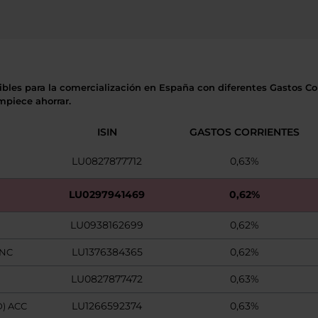
ibles para la comercialización en España con diferentes Gastos Cor
mpiece ahorrar.
ISIN
GASTOS CORRIENTES
LU0827877712
0,63%
LU0297941469
0,62%
LU0938162699
0,62%
LU1376384365
0,62%
INC
LU0827877472
0,63%
LU1266592374
0,63%
) ACC