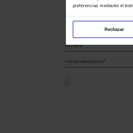
preferencias mediante el bot
Descárguese el archivo
e ind
de sus alternativas de Clases
Rechazar