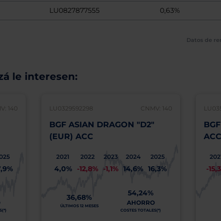
LU0827877555
0,63%
Datos de re
á le interesen:
: 140
LU0329592298
CNMV: 140
LU03
BGF ASIAN DRAGON "D2"
BGF
(EUR) ACC
AC
025
2021
2022
2023
2024
2025
202
7,9%
4,0%
-12,8%
-1,1%
14,6%
16,3%
-15,
54,24%
36,68%
O
AHORRO
ÚLTIMOS 12 MESES
(*)
COSTES TOTALES(*)