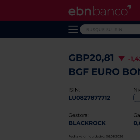
GBP20,81
-1,
BGF EURO BON
ISIN:
Ni
LU0827877712
Gestora:
Ga
BLACKROCK
0
Fecha valor liquidativo: 06.08.2026