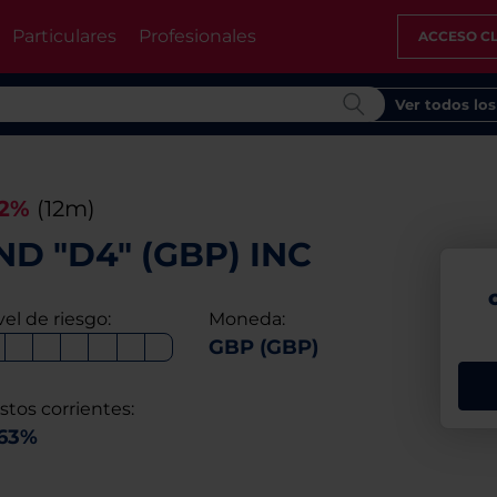
Particulares
Profesionales
ACCESO CL
Ver todos lo
42%
(12m)
D "D4" (GBP) INC
vel de riesgo:
Moneda:
GBP (GBP)
stos corrientes:
,63%