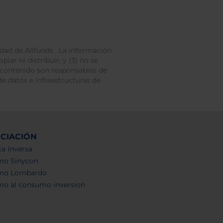
dad de Allfunds . La información
iar ni distribuir; y (3) no se
 contenido son responsables de
e datos e infraestructuras de
NCIACIÓN
a Inversa
mo Sinycon
mo Lombardo
mo al consumo inversion