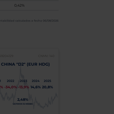
0,42%
ntabilidad calculados a fecha 06/08/2026
59204129
CNMV: 140
LU2290526164
 CHINA "D2" (EUR HDG)
BGF CHINA BOND "D
C
ACC
1
2022
2023
2024
2025
2021
2022
2023
20
3%
-34,0%
-13,9%
14,6%
20,8%
6,1%
-6,3%
-4,2%
10
2,48%
3
11,14%
ÚLTIMOS 12 MESES
A
ÚLTIMOS 12 MESES
COSTE