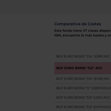
Comparativa de Costes
Este fondo tiene 27 clases dispon
ISIN, encuentre la más barata y e
BGF EURO BOND "D4" (GBP) INC
BGF EURO BOND "D2" ACC
BGF EURO BOND "D4" (EUR) INC
BGF EURO BOND "D" (GBPHDG) 
BGF EURO BOND "D2" (USD) ACC
BGF EURO BOND "D2" (CHFHDGD