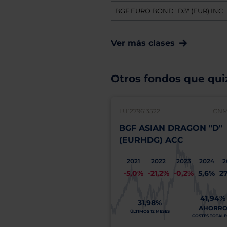
BGF EURO BOND "D3" (EUR) INC
Ver más clases
Otros fondos que quiz
LU1279613522
CNMV
BGF ASIAN DRAGON "D"
(EURHDG) ACC
2021
2022
2023
2024
2
-5,0%
-21,2%
-0,2%
5,6%
2
41,94%
31,98%
AHORR
ÚLTIMOS 12 MESES
COSTES TOTALES