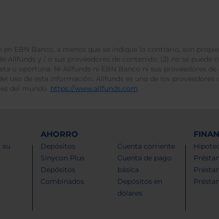
 en EBN Banco, a menos que se indique lo contrario, son propie
e Allfunds y / o sus proveedores de contenido; (2) no se puede cop
leta u oportuna. Ni Allfunds ni EBN Banco ni sus proveedores de
del uso de esta información. Allfunds es uno de los proveedores d
des del mundo.
https://www.allfunds.com
.
AHORRO
FINA
 su
Depósitos
Cuenta corriente
Hipotec
Sinycon Plus
Cuenta de pago
Présta
Depósitos
básica
Présta
Combinados
Depósitos en
Présta
dólares