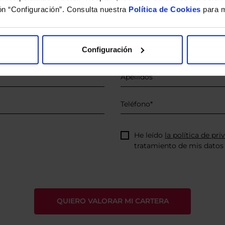
ón “Configuración”. Consulta nuestra
Política de Cookies
para m
íquenos los ISINs de sus Fondos y nuestros expertos le e
 Limpias con las que podrá ahorrar en sus costes.
Configuración
He leído
la política de pri
tratamiento de mis datos 