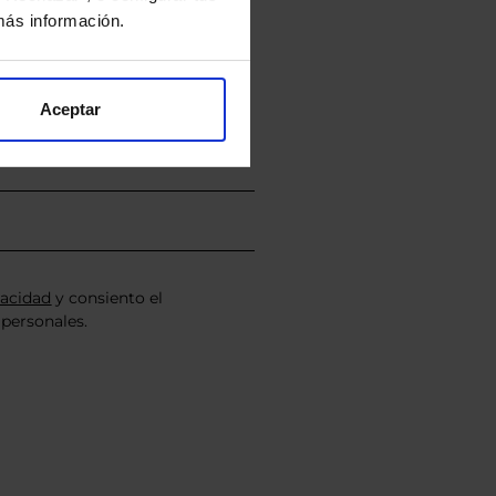
ás información.
nviarán un estudio gratuito
Aceptar
vacidad
y consiento el
personales.