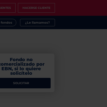
IENTES
HACERSE CLIENTE
s fondos
¿Le llamamos?
Fondo no
comercializado por
EBN, si lo quiere
solicítelo
SOLICITAR