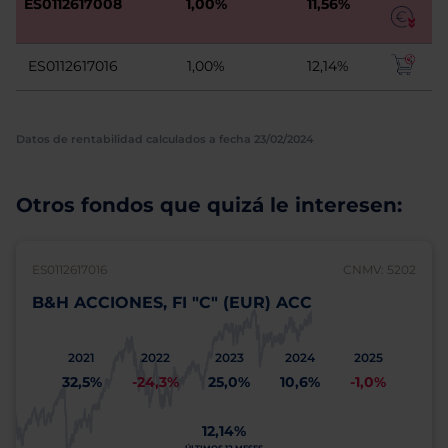
ES0112617008
1,00%
11,56%
ES0112617016
1,00%
12,14%
Datos de rentabilidad calculados a fecha 23/02/2024
Otros fondos que quizá le interesen:
ES0112617016
CNMV: 5202
B&H ACCIONES, FI "C" (EUR) ACC
2021
2022
2023
2024
2025
32,5%
-24,3%
25,0%
10,6%
-1,0%
12,14%