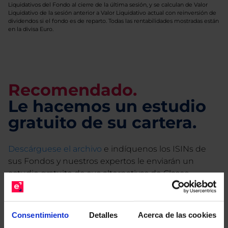
Liquidativos del Fondo al cierre de la última sesión, y se calculan de Valor
Liquidativo de la sesión anterior a Valor Liquidativo actual con reinversión de
dividendos si el fondo es de reparto. Todas las rentabilidades mostradas están
en la divisa Euro.
Recomendado.
Le hacemos un estudio
gratuito de su cartera.
Descárguese el archivo
e indíquenos los ISINs de
sus Fondos y nuestros expertos le enviarán un
estudio gratuito de sus alternativas de Clases
Limpias con las que podrá ahorrar en sus costes.
Consentimiento
Detalles
Acerca de las cookies