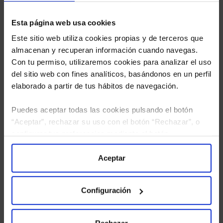
Esta página web usa cookies
Este sitio web utiliza cookies propias y de terceros que
almacenan y recuperan información cuando navegas.
Con tu permiso, utilizaremos cookies para analizar el uso
del sitio web con fines analíticos, basándonos en un perfil
elaborado a partir de tus hábitos de navegación.
Puedes aceptar todas las cookies pulsando el botón
“Aceptar”, rechazar su uso con el botón “Rechazar”, o
He leído
la política de privacidad
y consiento el
configurar tus preferencias mediante el botón
tratamiento de mis datos personales.
“Configuración”. Consulta nuestra
Política
de Cookies
para más información.
Aceptar
Configuración
Rechazar