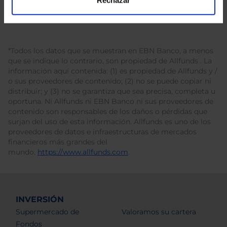
*Todos los datos que se muestran en EBN Banco, a menos
que se indique lo contrario, son propiedad de Allfunds . La
información aquí contenida: (1) es propiedad de Allfunds y /
o sus proveedores de contenido; (2) no se puede copiar ni
distribuir; y (3) no se garantiza que sea precisa, completa u
oportuna. Ni Allfunds ni EBN Banco ni sus proveedores de
contenido son responsables de los daños o pérdidas que
surjan del uso de esta información. Allfunds es uno de los
proveedores de datos e infraestructuras de mercados
financieros más grandes del
mundo.
https://www.allfunds.com
.
INVERSIÓN
Supermercado de
Valoramos su cartera
Fondos