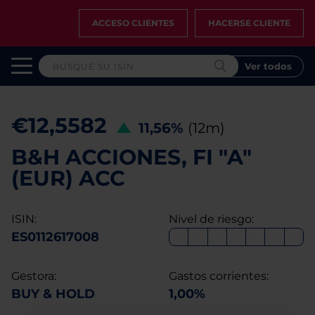
ACCESO CLIENTES
HACERSE CLIENTE
Ver todos
€12,5582
11,56%
(12m)
B&H ACCIONES, FI "A"
(EUR) ACC
ISIN:
Nivel de riesgo:
ES0112617008
Gestora:
Gastos corrientes:
BUY & HOLD
1,00%