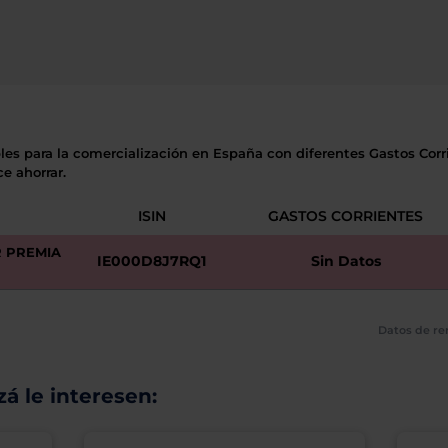
les para la comercialización en España con diferentes Gastos Corri
e ahorrar.
ISIN
GASTOS CORRIENTES
 PREMIA
IE000D8J7RQ1
Sin Datos
Datos de re
á le interesen: