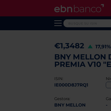
€1,3482
17,91
BNY MELLON 
PREMIA V10 "
ISIN:
Ni
IE000D8J7RQ1
Gestora:
Ga
BNY MELLON
-