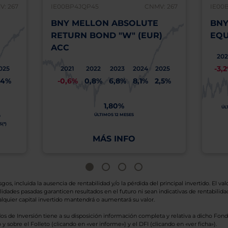
: 267
IE00BP4JQP45
CNMV: 267
IE00
BNY MELLON ABSOLUTE
BNY
RETURN BOND "W" (EUR)
EQU
ACC
202
-3,
025
2021
2022
2023
2024
2025
,4%
-0,6%
0,8%
6,8%
8,1%
2,5%
1,80%
ÚL
O
ÚLTIMOS 12 MESES
(*)
MÁS INFO
os, incluida la ausencia de rentabilidad y/o la pérdida del principal invertido. El valo
idades pasadas garanticen resultados en el futuro ni sean indicativas de rentabilidad
quier capital invertido mantendrá o aumentará su valor.
os de Inversión tiene a su disposición información completa y relativa a dicho Fond
y sobre el Folleto (clicando en «ver informe») y el DFI (clicando en «ver ficha»).