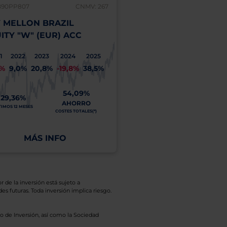
B90PP807
CNMV: 267
IE00BYZ8Y044
 MELLON BRAZIL
BNY MELLON DYNA
ITY "W" (EUR) ACC
EQUITY "W" (EUR) 
1
2022
2023
2024
2025
2021
2022
2023
2
2%
9,0%
20,8%
-19,8%
38,5%
39,5%
-17,2%
19,3%
3
54,09%
3
29,36%
23,88%
AHORRO
A
TIMOS 12 MESES
ÚLTIMOS 12 MESES
COSTES TOTALES(*)
COSTE
MÁS INFO
MÁS INFO
r de la inversión está sujeto a
es futuras. Toda inversión implica riesgo.
o de Inversión, así como la Sociedad