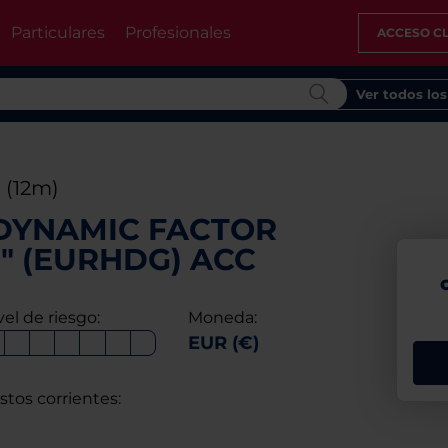
Particulares
Profesionales
ACCESO CL
Ver todos lo
%
(12m)
DYNAMIC FACTOR
E" (EURHDG) ACC
vel de riesgo:
Moneda:
EUR (€)
stos corrientes: