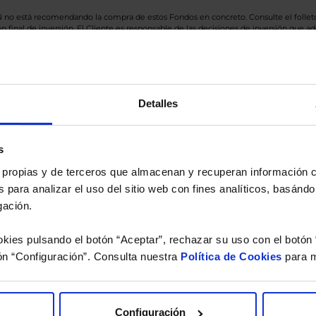
BN no está recomendando la compra de estos Fondos en concreto. Consulte el foll
n final de inversión. El Cliente es responsable de las decisiones de inversión que ad
eferencia a los Valores Liquidativos del Fondo al cierre de la última sesión, y se cal
versión de dividendos si el fondo es de reparto. Todas las rentabilidades mostradas es
Detalles
o.
s
 estudio gratuito de su ca
es propias y de terceros que almacenan y recuperan información
 para analizar el uso del sitio web con fines analíticos, basándo
íquenos los ISINs de sus Fondos y nuestros expertos le e
gación.
 Limpias con las que podrá ahorrar en sus costes.
kies pulsando el botón “Aceptar”, rechazar su uso con el botón 
ón “Configuración”. Consulta nuestra
Política de Cookies
para m
Configuración