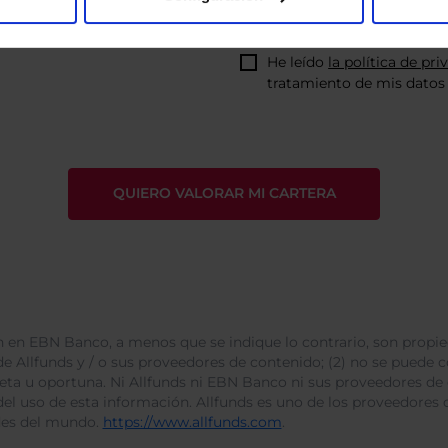
He leído
la política de pri
tratamiento de mis datos 
 en EBN Banco, a menos que se indique lo contrario, son propie
e Allfunds y / o sus proveedores de contenido; (2) no se puede cop
leta u oportuna. Ni Allfunds ni EBN Banco ni sus proveedores de
del uso de esta información. Allfunds es uno de los proveedores d
des del mundo.
https://www.allfunds.com
.