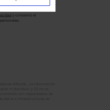
vacidad
y consiento el
personales.
dad de Allfunds . La información
iar ni distribuir; y (3) no se
 contenido son responsables de
e datos e infraestructuras de