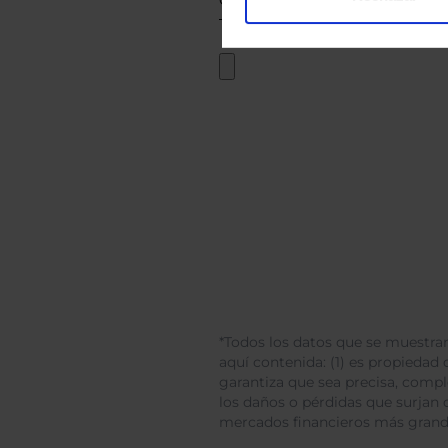
*Todos los datos que se muestran
aquí contenida: (1) es propiedad d
garantiza que sea precisa, comp
los daños o pérdidas que surjan 
mercados financieros más gran