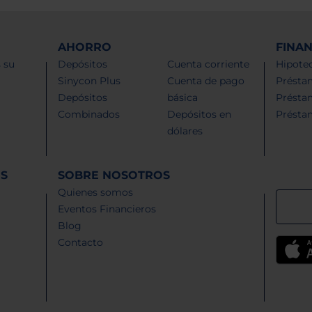
AHORRO
FINA
 su
Depósitos
Cuenta corriente
Hipotec
Sinycon Plus
Cuenta de pago
Présta
Depósitos
básica
Présta
Combinados
Depósitos en
Présta
dólares
ES
SOBRE NOSOTROS
Quienes somos
Eventos Financieros
Blog
Contacto