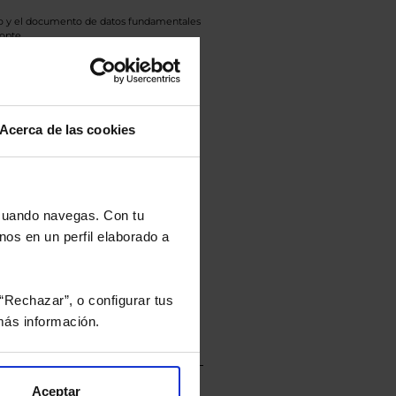
eto y el documento de datos fundamentales
opte.
culan de Valor Liquidativo de la sesión
tán en la divisa Euro.
Acerca de las cookies
rtera.
 cuando navegas. Con tu
nos en un perfil elaborado a
nviarán un estudio gratuito
“Rechazar”, o configurar tus
ás información.
Aceptar