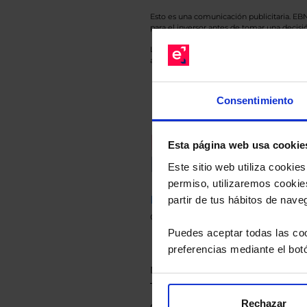
Esto es una comunicación publicitaria. E
para el inversor antes de tomar una decisió
Los datos de rentabilidad mostrados hacen r
anterior a Valor Liquidativo actual con rein
Consentimiento
Recomendad
Esta página web usa cookie
Le hacemos un
Este sitio web utiliza cooki
permiso, utilizaremos cookies
Descárguese el archivo
e ind
partir de tus hábitos de nave
de sus alternativas de Clases
Puedes aceptar todas las coo
preferencias mediante el bot
Rechazar