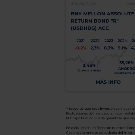
IE00B4S5QX91
CNMV
BNY MELLON ABSOLUTE
RETURN BOND "R"
(USDHDG) ACC
2021
2022
2023
2024
2
-0,2%
2,3%
8,3%
9,1%
4
35,26%
3,45%
AHORR
ÚLTIMOS 12 MESES
COSTES TOTALES
MÁS INFO
Y recuerde que toda inversión conlleva riesg
fluctuaciones del mercado, sin que rentabil
El Grupo EBN no puede garantizar que cual
En cada una de las fichas de nuestros Fond
Gestora y la entidad depositaria del mismo 