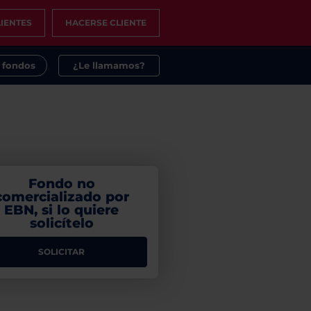
IENTES
HACERSE CLIENTE
s fondos
¿Le llamamos?
Fondo no
comercializado por
EBN, si lo quiere
solicítelo
SOLICITAR