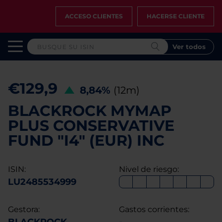
ACCESO CLIENTES
HACERSE CLIENTE
Ver todos
€129,9
8,84%
(12m)
BLACKROCK MYMAP
PLUS CONSERVATIVE
FUND "I4" (EUR) INC
ISIN:
Nivel de riesgo:
LU2485534999
Gestora:
Gastos corrientes: