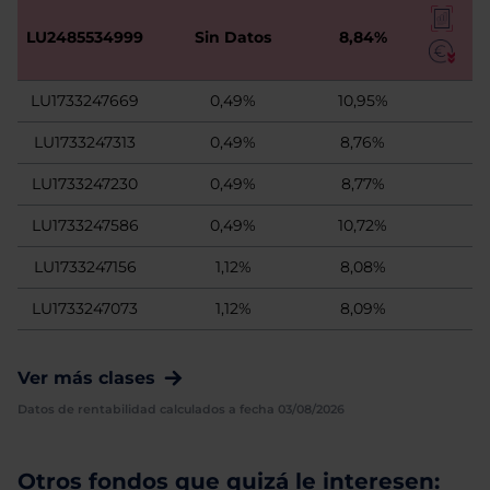
LU2485534999
Sin Datos
8,84%
LU1733247669
0,49%
10,95%
LU1733247313
0,49%
8,76%
LU1733247230
0,49%
8,77%
LU1733247586
0,49%
10,72%
LU1733247156
1,12%
8,08%
LU1733247073
1,12%
8,09%
Ver más clases
Datos de rentabilidad calculados a fecha 03/08/2026
Otros fondos que quizá le interesen: