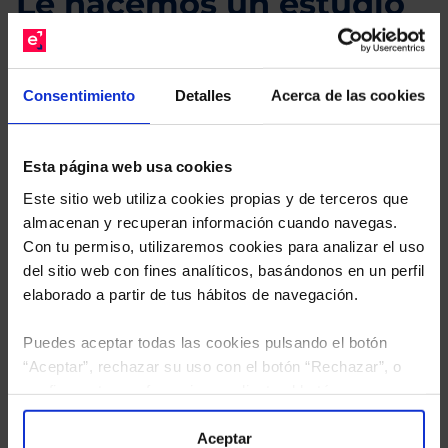
Le hacemos un estudio
gratuito de su cartera.
Descárguese el archivo
e indíquenos los ISINs de
Consentimiento
Detalles
Acerca de las cookies
sus Fondos y nuestros expertos le enviarán un
estudio gratuito de sus alternativas de Clases
Limpias con las que podrá ahorrar en sus costes.
Esta página web usa cookies
Este sitio web utiliza cookies propias y de terceros que
almacenan y recuperan información cuando navegas.
Con tu permiso, utilizaremos cookies para analizar el uso
del sitio web con fines analíticos, basándonos en un perfil
elaborado a partir de tus hábitos de navegación.
Puedes aceptar todas las cookies pulsando el botón
“Aceptar”, rechazar su uso con el botón “Rechazar”, o
configurar tus preferencias mediante el botón
“Configuración”. Consulta nuestra
Política
de Cookies
para más información.
Aceptar