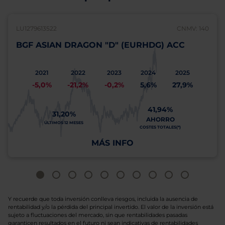
LU1279613522
CNMV: 140
BGF ASIAN DRAGON "D" (EURHDG) ACC
2021
2022
2023
2024
2025
-5,0%
-21,2%
-0,2%
5,6%
27,9%
41,94%
31,20%
AHORRO
ÚLTIMOS 12 MESES
COSTES TOTALES(*)
MÁS INFO
Y recuerde que toda inversión conlleva riesgos, incluida la ausencia de
rentabilidad y/o la pérdida del principal invertido. El valor de la inversión está
sujeto a fluctuaciones del mercado, sin que rentabilidades pasadas
garanticen resultados en el futuro ni sean indicativas de rentabilidades