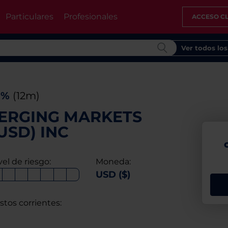
Particulares
Profesionales
ACCESO CL
Ver todos lo
1%
(12m)
ERGING MARKETS
USD) INC
vel de riesgo:
Moneda:
USD ($)
stos corrientes: