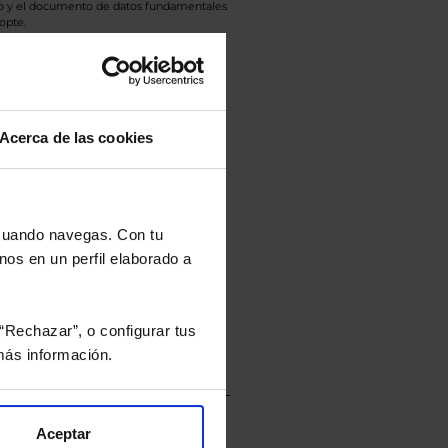
eto y el documento de datos fundamentales
opte.
culan de Valor Liquidativo de la sesión
tán en la divisa Euro.
Acerca de las cookies
rtera.
 cuando navegas. Con tu
nos en un perfil elaborado a
nviarán un estudio gratuito
“Rechazar”, o configurar tus
ás información.
Aceptar