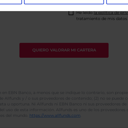
He leído
la política de pri
tratamiento de mis datos 
 en EBN Banco, a menos que se indique lo contrario, son propie
e Allfunds y / o sus proveedores de contenido; (2) no se puede cop
leta u oportuna. Ni Allfunds ni EBN Banco ni sus proveedores de
del uso de esta información. Allfunds es uno de los proveedores d
des del mundo.
https://www.allfunds.com
.