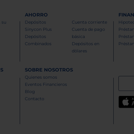
AHORRO
FINA
 su
Depósitos
Cuenta corriente
Hipotec
Sinycon Plus
Cuenta de pago
Présta
Depósitos
básica
Présta
Combinados
Depósitos en
Présta
dólares
ES
SOBRE NOSOTROS
Quienes somos
Eventos Financieros
Blog
Contacto