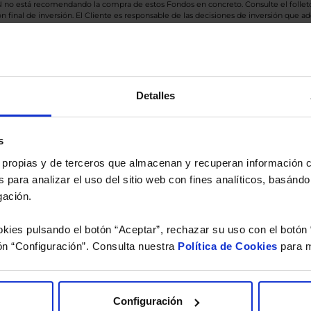
BN no está recomendando la compra de estos Fondos en concreto. Consulte el foll
n final de inversión. El Cliente es responsable de las decisiones de inversión que ad
eferencia a los Valores Liquidativos del Fondo al cierre de la última sesión, y se cal
versión de dividendos si el fondo es de reparto. Todas las rentabilidades mostradas es
Detalles
o.
s
 estudio gratuito de su ca
es propias y de terceros que almacenan y recuperan información
 para analizar el uso del sitio web con fines analíticos, basándo
íquenos los ISINs de sus Fondos y nuestros expertos le e
gación.
 Limpias con las que podrá ahorrar en sus costes.
kies pulsando el botón “Aceptar”, rechazar su uso con el botón 
ón “Configuración”. Consulta nuestra
Política de Cookies
para m
Configuración