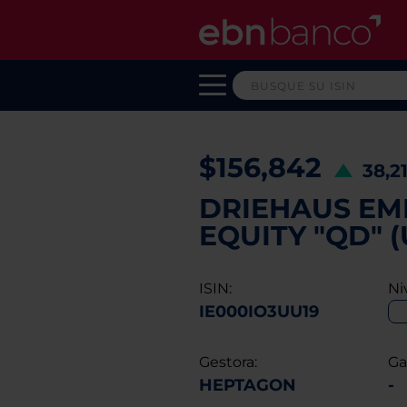
$156,842
38,2
DRIEHAUS EM
EQUITY "QD" (
ISIN:
Ni
IE000IO3UU19
Gestora:
Ga
HEPTAGON
-