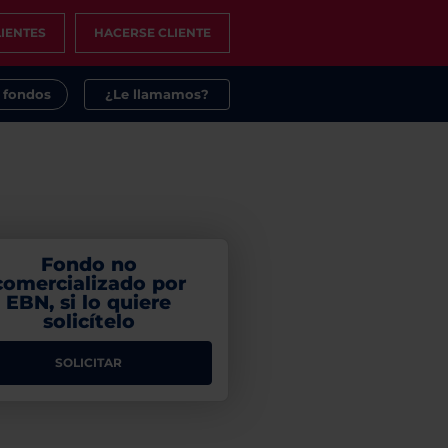
IENTES
HACERSE CLIENTE
s fondos
¿Le llamamos?
Fondo no
comercializado por
EBN, si lo quiere
solicítelo
SOLICITAR