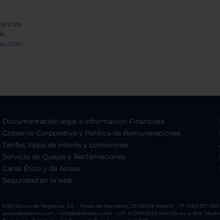
Documentación legal e Información Financiera
Gobierno Corporativo y Política de Remuneraciones
Tarifas, tipos de interés y comisiones
Servicio de Quejas y Reclamaciones
Canal Ético y de Acoso
Seguridad en la web
EBN Banco de Negocios, S.A. – Paseo de Recoletos, 29 28004 Madrid – Tf. (+34) 917 009 
www.ebnbanco.com – info@ebnbanco.com – CIF: A-28763043 Inscrito en el R.M. Madrid, T