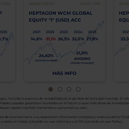
: 1055
IE00BYZ0B213
CNMV: 1055
IE00
P
HEPTAGON WCM GLOBAL
HEP
EQUITY "I" (USD) ACC
EQU
2025
2021
2022
2023
2024
2025
202
0,7%
14,6%
-31,1%
26,3%
32,0%
27,8%
23,
21,21%
24,62%
AHORRO
ÚLTIMOS 12 MESES
COSTES TOTALES(*)
MÁS INFO
os, incluida la ausencia de rentabilidad y/o la pérdida del principal invertido. El valo
idades pasadas garanticen resultados en el futuro ni sean indicativas de rentabilidad
quier capital invertido mantendrá o aumentará su valor.
os de Inversión tiene a su disposición información completa y relativa a dicho Fond
y sobre el Folleto (clicando en «ver informe») y el DFI (clicando en «ver ficha»).