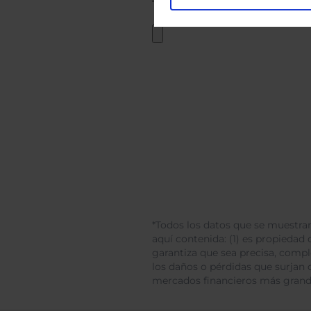
*Todos los datos que se muestran
aquí contenida: (1) es propiedad d
garantiza que sea precisa, comp
los daños o pérdidas que surjan 
mercados financieros más gran