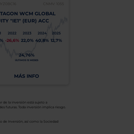
BYZ0BC16
CNMV: 1055
IE00B61H9W66
TAGON WCM GLOBAL
HEPTAGON YACKTM
ITY "IE1" (EUR) ACC
EQUITY "I" (USD) A
1
2022
2023
2024
2025
2021
2022
2023
2
3%
-26,6%
22,0%
40,8%
12,7%
20,3%
-8,9%
12,1%
4
24,76%
1
28,47%
ÚLTIMOS 12 MESES
A
ÚLTIMOS 12 MESES
COSTE
MÁS INFO
MÁS INFO
r de la inversión está sujeto a
es futuras. Toda inversión implica riesgo.
o de Inversión, así como la Sociedad