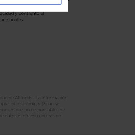
vacidad
y consiento el
personales.
dad de Allfunds . La información
iar ni distribuir; y (3) no se
 contenido son responsables de
e datos e infraestructuras de