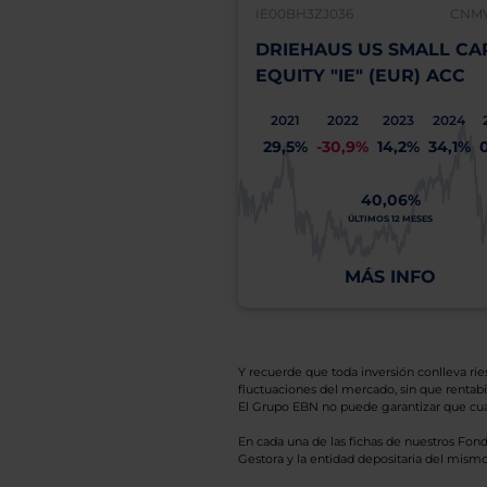
IE00BH3ZJ036
CNMV
DRIEHAUS US SMALL CA
EQUITY "IE" (EUR) ACC
2021
2022
2023
2024
29,5%
-30,9%
14,2%
34,1%
40,06%
ÚLTIMOS 12 MESES
MÁS INFO
Y recuerde que toda inversión conlleva riesg
fluctuaciones del mercado, sin que rentabil
El Grupo EBN no puede garantizar que cual
En cada una de las fichas de nuestros Fond
Gestora y la entidad depositaria del mismo 