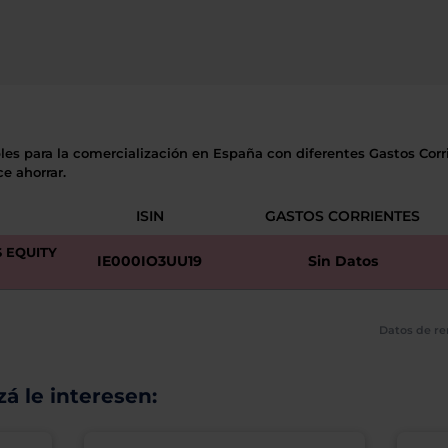
les para la comercialización en España con diferentes Gastos Corri
e ahorrar.
ISIN
GASTOS CORRIENTES
 EQUITY
IE000IO3UU19
Sin Datos
Datos de re
á le interesen: