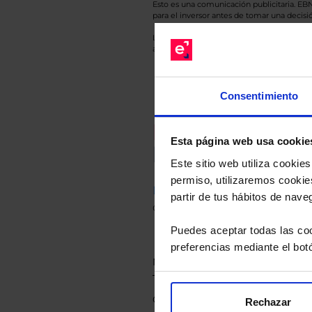
Esto es una comunicación publicitaria. E
para el inversor antes de tomar una decisió
Los datos de rentabilidad mostrados hacen r
anterior a Valor Liquidativo actual con rein
Consentimiento
Recomendad
Esta página web usa cookie
Le hacemos un
Este sitio web utiliza cooki
permiso, utilizaremos cookies
Descárguese el archivo
e ind
partir de tus hábitos de nave
de sus alternativas de Clases
Puedes aceptar todas las coo
preferencias mediante el bot
Rechazar