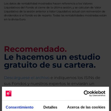
Los datos de rentabilidad mostrados hacen referencia a los Valores
Liquidativos del Fondo al cierre de la última sesión, y se calculan de Valor
Liquidativo de la sesión anterior a Valor Liquidativo actual con reinversión de
dividendos si el fondo es de reparto. Todas las rentabilidades mostradas están
en la divisa Euro.
Recomendado.
Le hacemos un estudio
gratuito de su cartera.
Descárguese el archivo
e indíquenos los ISINs de
sus Fondos y nuestros expertos le enviarán un
estudio gratuito de sus alternativas de Clases
Limpias con las que podrá ahorrar en sus costes.
Consentimiento
Detalles
Acerca de las cookies