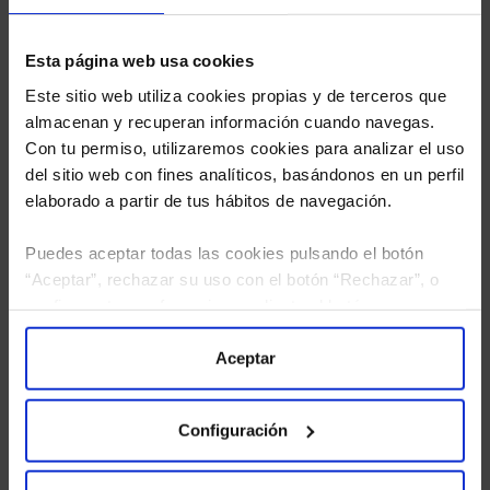
Esta página web usa cookies
Este sitio web utiliza cookies propias y de terceros que
almacenan y recuperan información cuando navegas.
Con tu permiso, utilizaremos cookies para analizar el uso
del sitio web con fines analíticos, basándonos en un perfil
elaborado a partir de tus hábitos de navegación.
Puedes aceptar todas las cookies pulsando el botón
“Aceptar”, rechazar su uso con el botón “Rechazar”, o
configurar tus preferencias mediante el botón
He leído
la política de privacidad
y consiento el
“Configuración”. Consulta nuestra
Política
tratamiento de mis datos personales.
de Cookies
para más información.
Aceptar
Configuración