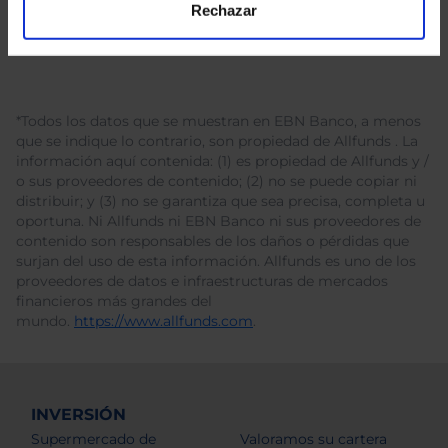
Rechazar
*Todos los datos que se muestran en EBN Banco, a menos
que se indique lo contrario, son propiedad de Allfunds . La
información aquí contenida: (1) es propiedad de Allfunds y /
o sus proveedores de contenido; (2) no se puede copiar ni
distribuir; y (3) no se garantiza que sea precisa, completa u
oportuna. Ni Allfunds ni EBN Banco ni sus proveedores de
contenido son responsables de los daños o pérdidas que
surjan del uso de esta información. Allfunds es uno de los
proveedores de datos e infraestructuras de mercados
financieros más grandes del
mundo.
https://www.allfunds.com
.
INVERSIÓN
Supermercado de
Valoramos su cartera