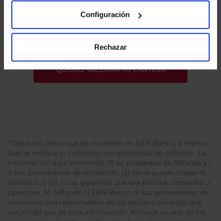
He leído
la política de privacidad
y consiento el
Configuración
tratamiento de mis datos personales.
Rechazar
*Todos los datos que se muestran en EBN Banco, a menos
que se indique lo contrario, son propiedad de Allfunds . La
información aquí contenida: (1) es propiedad de Allfunds y /
o sus proveedores de contenido; (2) no se puede copiar ni
distribuir; y (3) no se garantiza que sea precisa, completa u
oportuna. Ni Allfunds ni EBN Banco ni sus proveedores de
contenido son responsables de los daños o pérdidas que
surjan del uso de esta información. Allfunds es uno de los