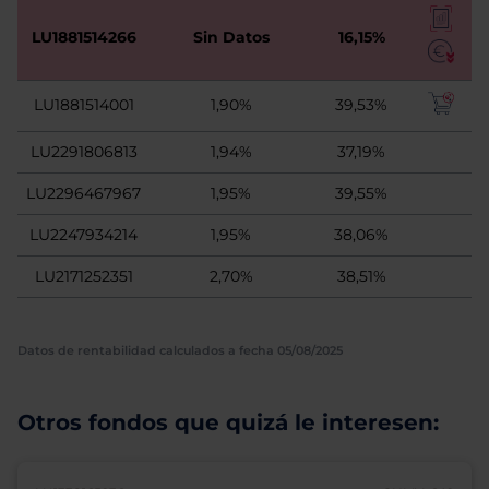
LU1881514266
Sin Datos
16,15%
LU1881514001
1,90%
39,53%
LU2291806813
1,94%
37,19%
LU2296467967
1,95%
39,55%
LU2247934214
1,95%
38,06%
LU2171252351
2,70%
38,51%
Datos de rentabilidad calculados a fecha 05/08/2025
Otros fondos que quizá le interesen: