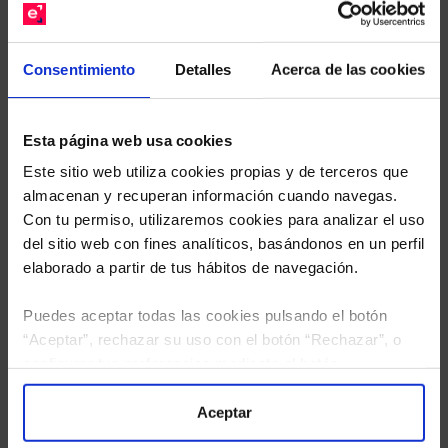
Descárguese el archivo
e indíquenos los ISINs de
sus Fondos y nuestros expertos le enviarán un
Consentimiento
Detalles
Acerca de las cookies
estudio gratuito de sus alternativas de Clases
Limpias con las que podrá ahorrar en sus costes.
Esta página web usa cookies
Este sitio web utiliza cookies propias y de terceros que
almacenan y recuperan información cuando navegas.
Con tu permiso, utilizaremos cookies para analizar el uso
del sitio web con fines analíticos, basándonos en un perfil
elaborado a partir de tus hábitos de navegación.
Puedes aceptar todas las cookies pulsando el botón
“Aceptar”, rechazar su uso con el botón “Rechazar”, o
configurar tus preferencias mediante el botón
“Configuración”. Consulta nuestra
Política
de Cookies
para más información.
Aceptar