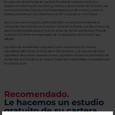
En cada una de las fichas de nuestros Fondos de Inversión tiene a su
disposición información completa y relativa a dicho Fondo de Inversión, así
como la Sociedad Gestora y la entidad depositaria del mismo y sobre el
Folleto (clicando en «ver informe») y el DFI (clicando en «ver ficha»).
Esto es una comunicación publicitaria. EBN no está recomendando la
compra de estos Fondos en concreto. Consulte el folleto y el documento de
datos fundamentales para el inversor antes de tomar una decisión final de
inversión. El Cliente es responsable de las decisiones de inversión que
adopte.
Los datos de rentabilidad mostrados hacen referencia a los Valores
Liquidativos del Fondo al cierre de la última sesión, y se calculan de Valor
Liquidativo de la sesión anterior a Valor Liquidativo actual con reinversión de
dividendos si el fondo es de reparto. Todas las rentabilidades mostradas están
en la divisa Euro.
Recomendado.
Le hacemos un estudio
gratuito de su cartera.