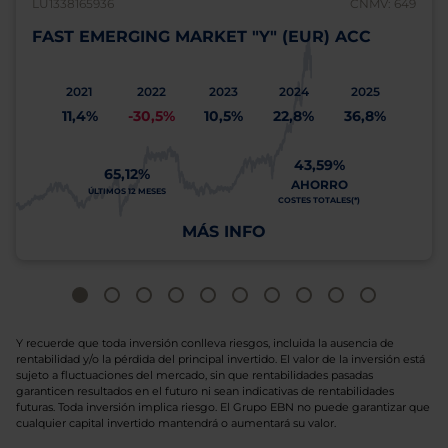
LU1338165936
CNMV: 649
FAST EMERGING MARKET "Y" (EUR) ACC
2021
2022
2023
2024
2025
11,4%
-30,5%
10,5%
22,8%
36,8%
43,59%
65,12%
AHORRO
ÚLTIMOS 12 MESES
COSTES TOTALES(*)
MÁS INFO
Y recuerde que toda inversión conlleva riesgos, incluida la ausencia de
rentabilidad y/o la pérdida del principal invertido. El valor de la inversión está
sujeto a fluctuaciones del mercado, sin que rentabilidades pasadas
garanticen resultados en el futuro ni sean indicativas de rentabilidades
futuras. Toda inversión implica riesgo. El Grupo EBN no puede garantizar que
cualquier capital invertido mantendrá o aumentará su valor.