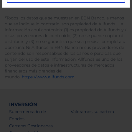
*Todos los datos que se muestran en EBN Banco, a menos
que se indique lo contrario, son propiedad de Allfunds . La
información aquí contenida: (1) es propiedad de Allfunds y /
o sus proveedores de contenido; (2) no se puede copiar ni
distribuir; y (3) no se garantiza que sea precisa, completa u
oportuna. Ni Allfunds ni EBN Banco ni sus proveedores de
contenido son responsables de los daños o pérdidas que
surjan del uso de esta información. Allfunds es uno de los
proveedores de datos e infraestructuras de mercados
financieros más grandes del
mundo.
https://www.allfunds.com
.
INVERSIÓN
Supermercado de
Valoramos su cartera
Fondos
Carteras Gestionadas