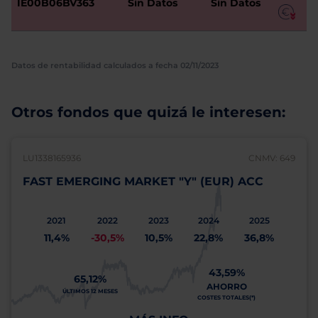
IE00B06BV363
Sin Datos
Sin Datos
Datos de rentabilidad calculados a fecha 02/11/2023
Otros fondos que quizá le interesen:
LU1338165936
CNMV: 649
FAST EMERGING MARKET "Y" (EUR) ACC
2021
2022
2023
2024
2025
11,4%
-30,5%
10,5%
22,8%
36,8%
43,59%
65,12%
AHORRO
ÚLTIMOS 12 MESES
COSTES TOTALES(*)