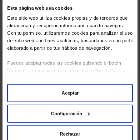
Esta página web usa cookies
Este sitio web utiliza cookies propias y de terceros que
almacenan y recuperan información cuando navegas.
Con tu permiso, utilizaremos cookies para analizar el uso
del sitio web con fines analíticos, basándonos en un perfil
elaborado a partir de tus hábitos de navegación.
Puedes aceptar todas las cookies pulsando el botón
“Aceptar”, rechazar su uso con el botón “Rechazar”, o
He leído
la política de privacidad
y consiento el
configurar tus preferencias mediante el botón
tratamiento de mis datos personales.
“Configuración”. Consulta nuestra
Política
de Cookies
para más información.
Aceptar
Configuración
Rechazar