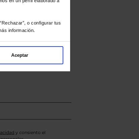
nos en un perfil elaborado a
tán en la divisa Euro.
“Rechazar”, o configurar tus
ás información.
rtera.
Aceptar
nviarán un estudio gratuito
vacidad
y consiento el