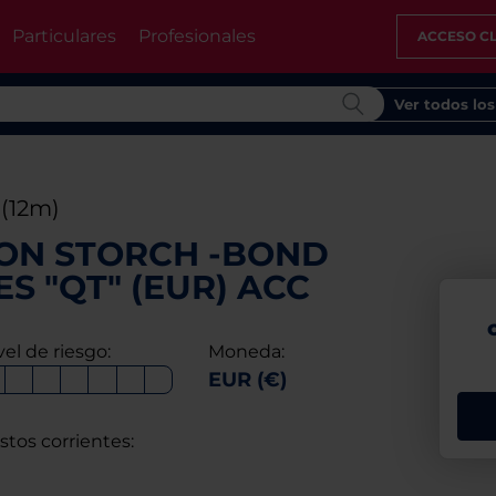
Particulares
Profesionales
ACCESO CL
Ver todos lo
%
(12m)
ON STORCH -BOND
S "QT" (EUR) ACC
vel de riesgo:
Moneda:
EUR (€)
stos corrientes: