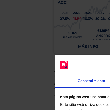
ACC
2021
2022
2023
2024
27,5%
-11,1%
16,3%
20,2%
61,95%
10,16%
AHORR
ÚLTIMOS 12 MESES
COSTES TOTALES
MÁS INFO
Y recuerde que toda inversión conlleva riesg
fluctuaciones del mercado, sin que rentabil
El Grupo EBN no puede garantizar que cual
Consentimiento
En cada una de las fichas de nuestros Fond
Gestora y la entidad depositaria del mismo 
Esto es una comunicación publicitaria. E
Esta página web usa cookie
para el inversor antes de tomar una decisió
Este sitio web utiliza cooki
Los datos de rentabilidad mostrados hacen r