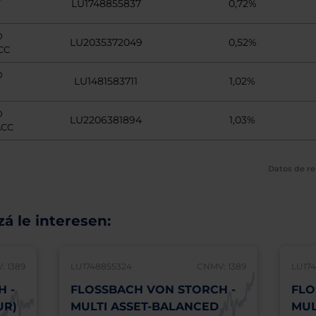
LU1748855837
0,72%
D
LU2035372049
0,52%
CC
D
LU1481583711
1,02%
D
LU2206381894
1,03%
ACC
Datos de re
á le interesen:
: 1389
LU1748855324
CNMV: 1389
LU17
 -
FLOSSBACH VON STORCH -
FLO
UR)
MULTI ASSET-BALANCED
MUL