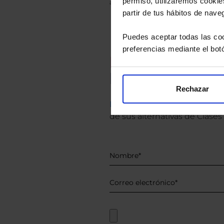
permiso, utilizaremos cookies
anterior a Valor Liquidativo actual con rein
partir de tus hábitos de nave
Puedes aceptar todas las coo
preferencias mediante el bot
Recomendad
Le hacemos un
Rechazar
Descárguese el archivo
e ind
de sus alternativas de Clases