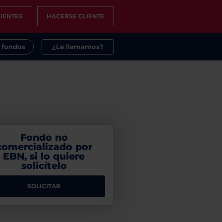
IENTES
HACERSE CLIENTE
s fondos
¿Le llamamos?
Fondo no
comercializado por
EBN, si lo quiere
solicítelo
SOLICITAR