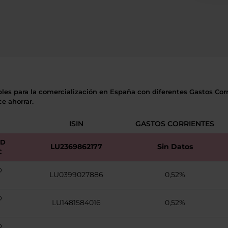
bles para la comercialización en España con diferentes Gastos Corri
e ahorrar.
ISIN
GASTOS CORRIENTES
ND
LU2369862177
Sin Datos
C
D
LU0399027886
0,52%
D
LU1481584016
0,52%
D