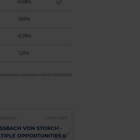
-0,48%
1,66%
-0,79%
1,21%
ntabilidad calculados a fecha 05/08/2025
48854947
CNMV: 1389
LU1748855837
SSBACH VON STORCH -
FLOSSBACH VON ST
TIPLE OPPORTUNITIES II
BOND OPPORTUNITI