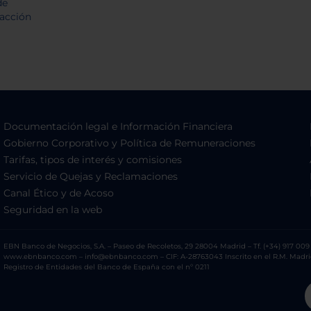
Documentación legal e Información Financiera
Gobierno Corporativo y Política de Remuneraciones
Tarifas, tipos de interés y comisiones
Servicio de Quejas y Reclamaciones
Canal Ético y de Acoso
Seguridad en la web
EBN Banco de Negocios, S.A. – Paseo de Recoletos, 29 28004 Madrid – Tf. (+34) 917 009 
www.ebnbanco.com – info@ebnbanco.com – CIF: A-28763043 Inscrito en el R.M. Madrid, T
Registro de Entidades del Banco de España con el nº 0211