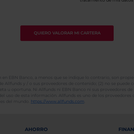
tratamiento de mis datos 
 en EBN Banco, a menos que se indique lo contrario, son propie
e Allfunds y / o sus proveedores de contenido; (2) no se puede cop
leta u oportuna. Ni Allfunds ni EBN Banco ni sus proveedores de
del uso de esta información. Allfunds es uno de los proveedores d
des del mundo.
https://www.allfunds.com
.
AHORRO
FINA