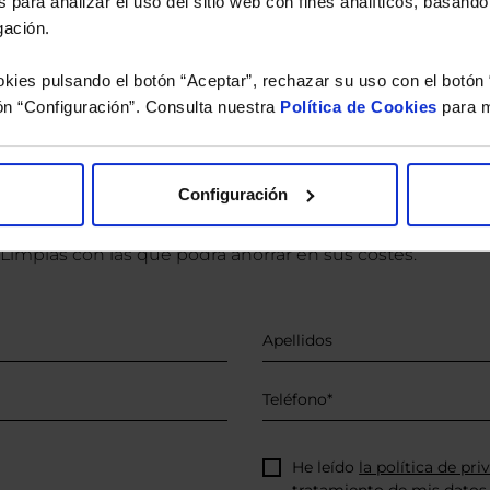
 para analizar el uso del sitio web con fines analíticos, basándo
versión de dividendos si el fondo es de reparto. Todas las rentabilidades mostradas es
gación.
kies pulsando el botón “Aceptar”, rechazar su uso con el botón 
ón “Configuración”. Consulta nuestra
Política de Cookies
para m
o.
 estudio gratuito de su ca
Configuración
íquenos los ISINs de sus Fondos y nuestros expertos le e
 Limpias con las que podrá ahorrar en sus costes.
He leído
la política de pri