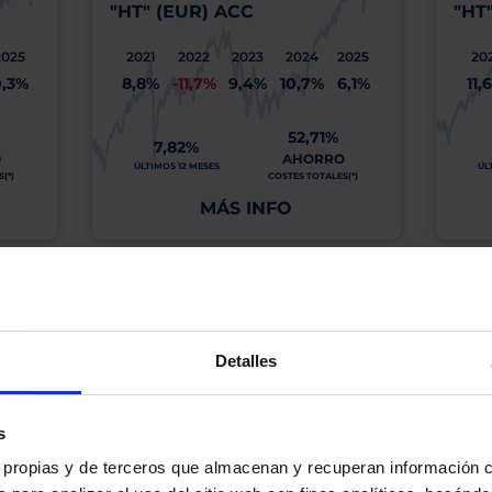
"HT" (EUR) ACC
"HT
2025
2021
2022
2023
2024
2025
20
0,3%
8,8%
-11,7%
9,4%
10,7%
6,1%
11,
52,71%
7,82%
O
AHORRO
ÚLTIMOS 12 MESES
ÚL
(*)
COSTES TOTALES(*)
MÁS INFO
os, incluida la ausencia de rentabilidad y/o la pérdida del principal invertido. El valo
idades pasadas garanticen resultados en el futuro ni sean indicativas de rentabilidad
quier capital invertido mantendrá o aumentará su valor.
Detalles
os de Inversión tiene a su disposición información completa y relativa a dicho Fond
y sobre el Folleto (clicando en «ver informe») y el DFI (clicando en «ver ficha»).
BN no está recomendando la compra de estos Fondos en concreto. Consulte el foll
s
n final de inversión. El Cliente es responsable de las decisiones de inversión que ad
es propias y de terceros que almacenan y recuperan información
eferencia a los Valores Liquidativos del Fondo al cierre de la última sesión, y se cal