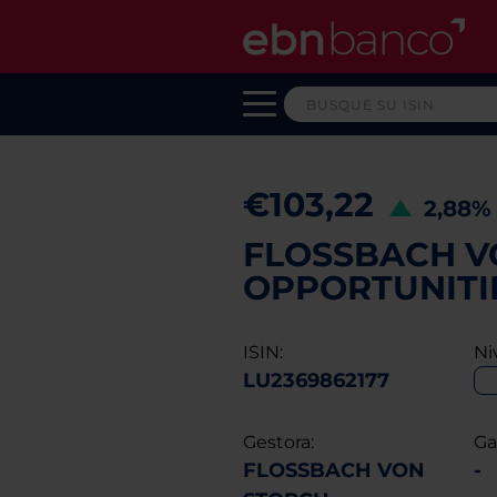
€103,22
2,88
FLOSSBACH V
OPPORTUNITIE
ISIN:
Ni
LU2369862177
Gestora:
Ga
FLOSSBACH VON
-