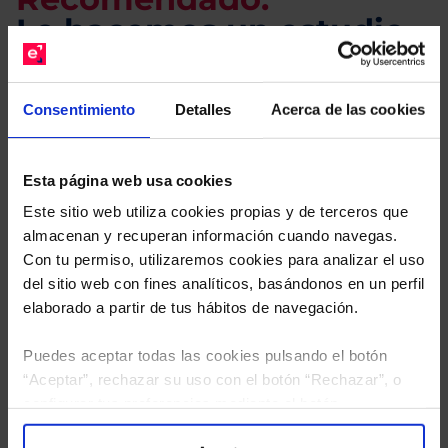
Le hacemos un estudio
gratuito de su cartera.
Consentimiento
Detalles
Acerca de las cookies
Descárguese el archivo
e indíquenos los ISINs de
sus Fondos y nuestros expertos le enviarán un
estudio gratuito de sus alternativas de Clases
Esta página web usa cookies
Limpias con las que podrá ahorrar en sus costes.
Este sitio web utiliza cookies propias y de terceros que
almacenan y recuperan información cuando navegas.
Con tu permiso, utilizaremos cookies para analizar el uso
del sitio web con fines analíticos, basándonos en un perfil
elaborado a partir de tus hábitos de navegación.
Puedes aceptar todas las cookies pulsando el botón
“Aceptar”, rechazar su uso con el botón “Rechazar”, o
configurar tus preferencias mediante el botón
“Configuración”. Consulta nuestra
Política