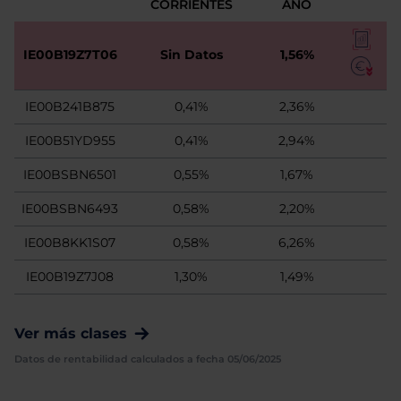
CORRIENTES
AÑO
IE00B19Z7T06
Sin Datos
1,56%
IE00B241B875
0,41%
2,36%
IE00B51YD955
0,41%
2,94%
IE00BSBN6501
0,55%
1,67%
IE00BSBN6493
0,58%
2,20%
IE00B8KK1S07
0,58%
6,26%
IE00B19Z7J08
1,30%
1,49%
Ver más clases
Datos de rentabilidad calculados a fecha 05/06/2025