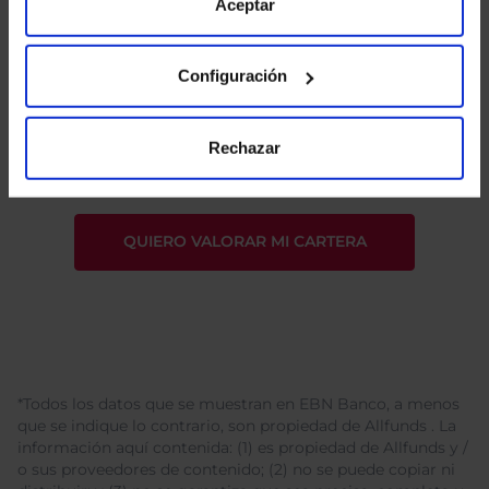
de Cookies
para más información.
Aceptar
Configuración
He leído
la política de privacidad
y consiento el
tratamiento de mis datos personales.
Rechazar
*Todos los datos que se muestran en EBN Banco, a menos
que se indique lo contrario, son propiedad de Allfunds . La
información aquí contenida: (1) es propiedad de Allfunds y /
o sus proveedores de contenido; (2) no se puede copiar ni