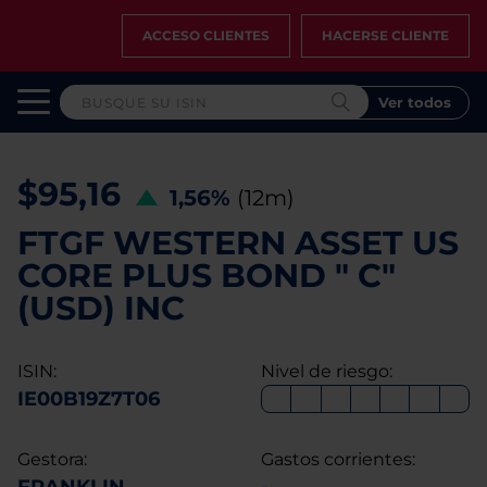
ACCESO CLIENTES
HACERSE CLIENTE
Ver todos
$95,16
1,56%
(12m)
FTGF WESTERN ASSET US
CORE PLUS BOND " C"
(USD) INC
ISIN:
Nivel de riesgo:
IE00B19Z7T06
Gestora:
Gastos corrientes: