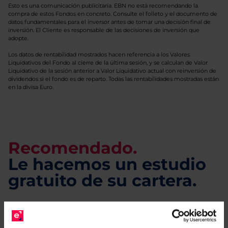
Esto es una comunicación publicitaria. EBN no está recomendando la
compra de estos Fondos en concreto. Consulte el folleto y el documento de
datos fundamentales para el inversor antes de tomar una decisión final de
inversión. El Cliente es responsable de las decisiones de inversión que
adopte.
Los datos de rentabilidad mostrados hacen referencia a los Valores
Liquidativos del Fondo al cierre de la última sesión, y se calculan de Valor
Liquidativo de la sesión anterior a Valor Liquidativo actual con reinversión de
dividendos si el fondo es de reparto. Todas las rentabilidades mostradas están
en la divisa Euro.
Recomendado.
Le hacemos un estudio
gratuito de su cartera.
Descárguese el archivo
e indíquenos los ISINs de
sus Fondos y nuestros expertos le enviarán un