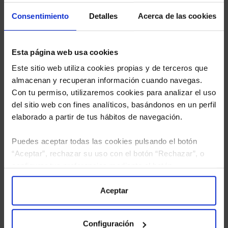
estudio gratuito de sus alternativas de Clases
Limpias con las que podrá ahorrar en sus costes.
Consentimiento
Detalles
Acerca de las cookies
Esta página web usa cookies
Este sitio web utiliza cookies propias y de terceros que
almacenan y recuperan información cuando navegas.
Con tu permiso, utilizaremos cookies para analizar el uso
del sitio web con fines analíticos, basándonos en un perfil
elaborado a partir de tus hábitos de navegación.
Puedes aceptar todas las cookies pulsando el botón
“Aceptar”, rechazar su uso con el botón “Rechazar”, o
configurar tus preferencias mediante el botón
“Configuración”. Consulta nuestra
Política
de Cookies
para más información.
Aceptar
He leído
la política de privacidad
y consiento el
tratamiento de mis datos personales.
Configuración