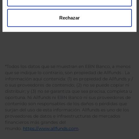
Rechazar
*Todos los datos que se muestran en EBN Banco, a menos
que se indique lo contrario, son propiedad de Allfunds . La
información aquí contenida: (1) es propiedad de Allfunds y /
o sus proveedores de contenido; (2) no se puede copiar ni
distribuir; y (3) no se garantiza que sea precisa, completa u
oportuna. Ni Allfunds ni EBN Banco ni sus proveedores de
contenido son responsables de los daños o pérdidas que
surjan del uso de esta información. Allfunds es uno de los
proveedores de datos e infraestructuras de mercados
financieros más grandes del
mundo.
https://www.allfunds.com
.