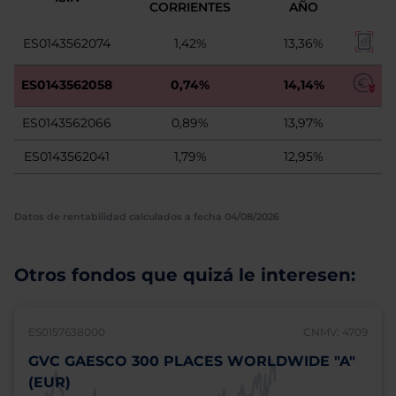
CORRIENTES
AÑO
ES0143562074
1,42%
13,36%
ES0143562058
0,74%
14,14%
ES0143562066
0,89%
13,97%
ES0143562041
1,79%
12,95%
Datos de rentabilidad calculados a fecha 04/08/2026
Otros fondos que quizá le interesen:
ES0157638000
CNMV: 4709
GVC GAESCO 300 PLACES WORLDWIDE "A"
(EUR)